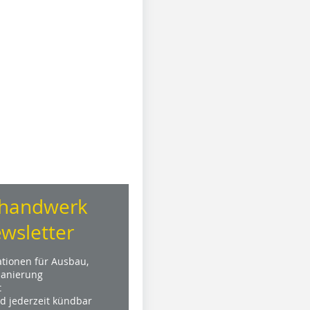
handwerk
wsletter
ationen für Ausbau,
anierung
t
nd jederzeit kündbar