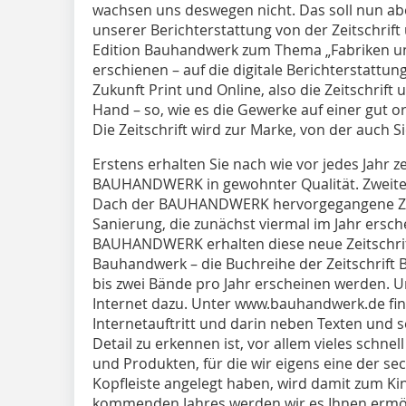
wachsen uns deswegen nicht. Das soll nun abe
unserer Berichterstattung von der Zeitschrif
Edition Bauhandwerk zum Thema „Fabriken un
erschienen – auf die digitale Berichterstattun
Zukunft Print und Online, also die Zeitschrift
Hand – so, wie es die Gewerke auf einer gut or
Die Zeitschrift wird zur Marke, von der auch S
Erstens erhalten Sie nach wie vor jedes Jahr 
BAUHANDWERK in gewohnter Qualität. Zweite
Dach der BAUHANDWERK hervorgegangene Zei
Sanierung, die zunächst viermal im Jahr ersc
BAUHANDWERK erhalten diese neue Zeitschrift 
Bauhandwerk – die Buchreihe der Zeitschrift
bis zwei Bände pro Jahr erscheinen werden. U
Internet dazu. Unter www.bauhandwerk.de fi
Internetauftritt und darin neben Texten und 
Detail zu erkennen ist, vor allem vieles schn
und Produkten, für die wir eigens eine der se
Kopfleiste angelegt haben, wird damit zum Ki
kommenden Jahres werden wir es Ihnen ermög