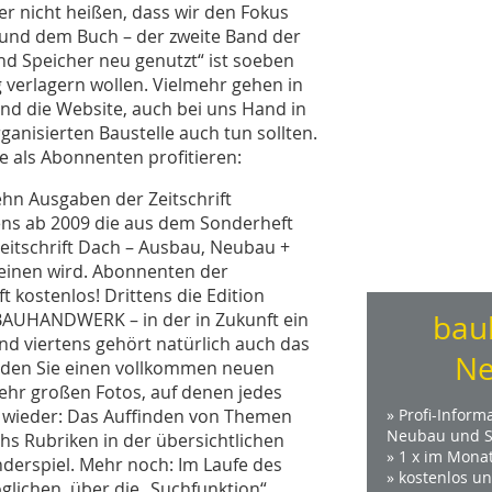
r nicht heißen, dass wir den Fokus
t und dem Buch – der zweite Band der
d Speicher neu genutzt“ ist soeben
g verlagern wollen. Vielmehr gehen in
 und die Website, auch bei uns Hand in
ganisierten Baustelle auch tun sollten.
ie als Abonnenten profitieren:
zehn Ausgaben der Zeitschrift
ns ab 2009 die aus dem Sonderheft
tschrift Dach – Ausbau, Neubau +
heinen wird. Abonnenten der
kostenlos! Drittens die Edition
 BAUHANDWERK – in der in Zukunft ein
bau
nd viertens gehört natürlich auch das
Ne
nden Sie einen vollkommen neuen
sehr großen Fotos, auf denen jedes
ell wieder: Das Auffinden von Themen
» Profi-Inform
Neubau und S
chs Rubriken in der übersichtlichen
» 1 x im Mona
nderspiel. Mehr noch: Im Laufe des
» kostenlos u
lichen, über die „Suchfunktion“