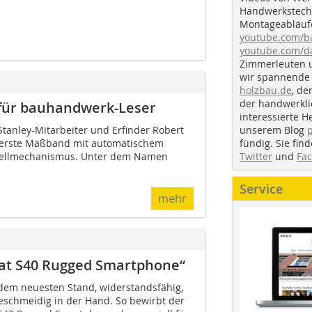
Handwerkstechn
Montageabläufe
youtube.com/
youtube.com/d
Zimmerleuten 
wir spannende 
holzbau.de
, de
der handwerkl
 für bauhandwerk-Leser
interessierte H
unserem Blog
Stanley-Mit­arbeiter und Erfinder Robert
fündig. Sie fi
s erste Maßband mit automatischem
Twitter
und
Fa
tellmechanismus. Unter dem Namen
Service
mehr
at S40 Rugged Smartphone“
 dem neuesten Stand, widerstandsfähig,
geschmeidig in der Hand. So bewirbt der