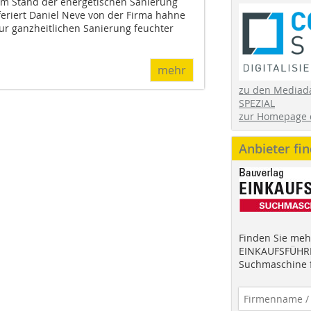
um Stand der energetischen Sanierung
feriert Daniel Neve von der Firma hahne
r ganzheitlichen Sanierung feuchter
mehr
zu den Mediad
SPEZIAL
zur Homepage 
Anbieter fi
Finden Sie mehr
EINKAUFSFÜHRE
Suchmaschine f