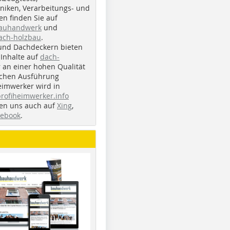
iken, Verarbeitungs- und
n finden Sie auf
bauhandwerk
und
ach-holzbau
.
und Dachdeckern bieten
Inhalte auf
dach-
r an einer hohen Qualität
ichen Ausführung
eimwerker wird in
profiheimwerker.info
nden uns auch auf
Xing
,
cebook
.