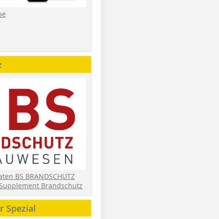
be
z
daten BS BRANDSCHUTZ
Supplement Brandschutz
 Spezial