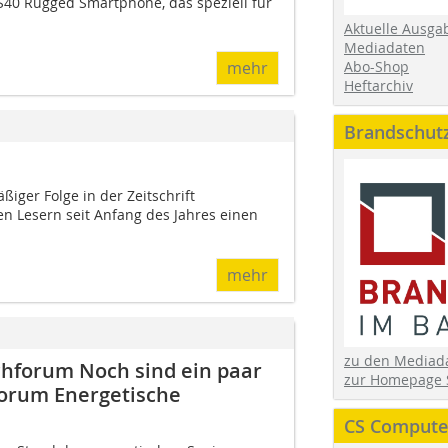
 S40 Rugged Smartphone, das speziell für
Aktuelle Ausga
Mediadaten
Abo-Shop
mehr
Heftarchiv
Brandschut
ßiger Folge in der Zeitschrift
n Lesern seit Anfang des Jahres einen
mehr
zu den Media
hforum Noch sind ein paar
zur Homepage 
forum Energetische
CS Computer