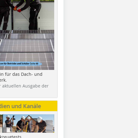
in für das Dach- und
rk.
r aktuellen Ausgabe der
dien und Kanäle
kzeugtests,