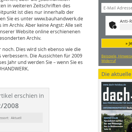
n in weiteren Zeitschriften des
tpunkt ist dies nur innerhalb der
en Sie es unter www.bauhandwerk.de
Anti-R
im Archiv. Aber keine Angst: Alle seit
 unserer Website online erschienenen
esonderten Archiv.
» J
 noch. Dies wird sich ebenso wie die
verbessern. Die Aussichten für 2009
Beispiele, Hinweis
Widerruf
ses Jahr und werden Sie – wenn Sie es
BAUHANDWERK.
Die aktuell
tikel erschien in
/2008
essort: Aktuell