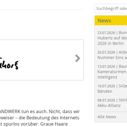
News
Bun
23.07.2026 |
Hubertz auf der
2026 in Berlin
Asbe
20.07.2026 |
Nummer Eins 
Bau
13.07.2026 |
Kameratürmen 
Intelligenz
SiGe
10.07.2026 |
Bänden
Stih
08.07.2026 |
Akku-Allianz
ANDWERK tun es auch. Nicht, dass wir
Alle News
h weiser – die Bedeutung des Internets
ht spurlos vorüber. Graue Haare