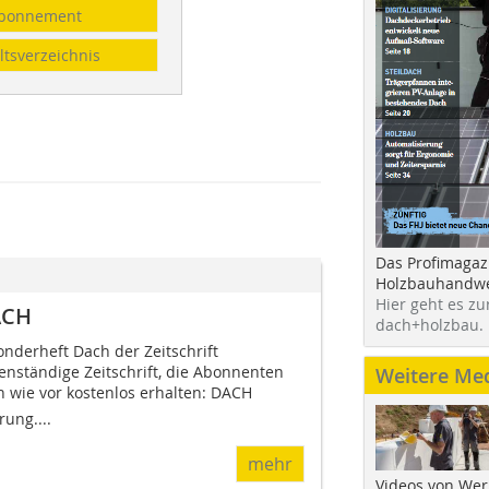
bonnement
ltsverzeichnis
Das Profimagaz
Holzbauhandwe
Hier geht es zu
ACH
dach+holzbau.
onderheft Dach der Zeitschrift
ständige Zeitschrift, die Abonnenten
Weitere Me
ie vor kostenlos erhalten: DACH 
ung....
mehr
Videos von Wer