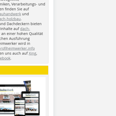
iken, Verarbeitungs- und
n finden Sie auf
bauhandwerk
und
ach-holzbau
.
und Dachdeckern bieten
Inhalte auf
dach-
r an einer hohen Qualität
ichen Ausführung
eimwerker wird in
profiheimwerker.info
nden uns auch auf
Xing
,
cebook
.