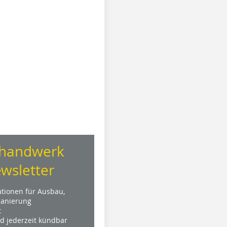
handwerk
wsletter
ationen für Ausbau,
anierung
t
nd jederzeit kündbar