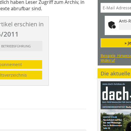
zlich haben Leser Zugriff zum Archiv, in
exte abrufbar sind.
Anti-R
tikel erschien in
/2011
» J
t: BETRIEBSFÜHRUNG
Beispiele, Hinweis
Widerruf
bonnement
Die aktuell
ltsverzeichnis