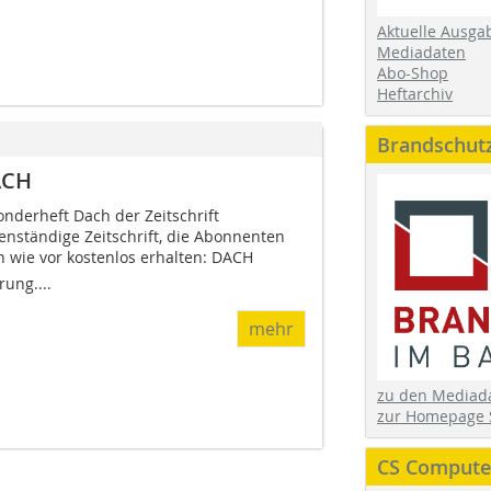
Aktuelle Ausga
Mediadaten
Abo-Shop
Heftarchiv
Brandschut
ACH
onderheft Dach der Zeitschrift
ständige Zeitschrift, die Abonnenten
ie vor kostenlos erhalten: DACH 
ung....
mehr
zu den Media
zur Homepage 
CS Computer