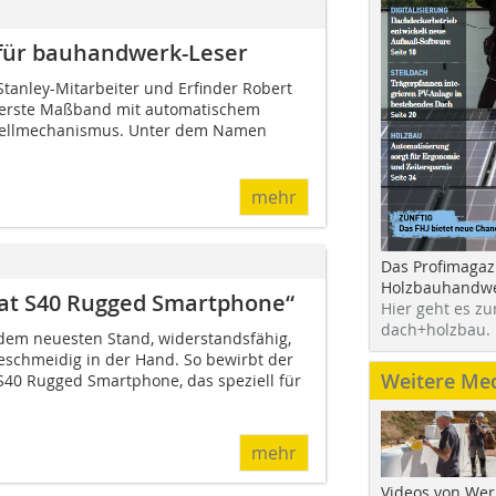
 für bauhandwerk-Leser
Stanley-Mit­arbeiter und Erfinder Robert
s erste Maßband mit automatischem
tellmechanismus. Unter dem Namen
mehr
Das Profimagaz
Holzbauhandwe
at S40 Rugged Smartphone“
Hier geht es zu
dach+holzbau.
 dem neuesten Stand, widerstandsfähig,
geschmeidig in der Hand. So bewirbt der
Weitere Me
 S40 Rugged Smartphone, das speziell für
mehr
Videos von Wer