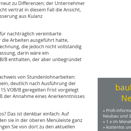
rneut zu Differenzen; der Unternehmer
t vertrat in diesem Fall die Ansicht,
sserung aus Kulanz
für nachträglich vereinbarte
die Arbeiten ausgeführt hatte,
chnung, die jedoch nicht vollständig
assung, darin wäre ein
/B enthalten, der aber unbegründet
Nachweis von Stundenlohnarbeiten:
ein, deutlich nach Ausführung der
bau
 15 VOB/B geregelten Frist vorgelegt
Ne
toß der Annahme eines Anerkenntnisses
» Profi-Inform
s? Das ist denkbar einfach: Auf
Neubau und S
den sie in der oberen Menüleiste ganz
» 1 x im Mona
angen Sie von dort zu den aktuellen
» kostenlos u