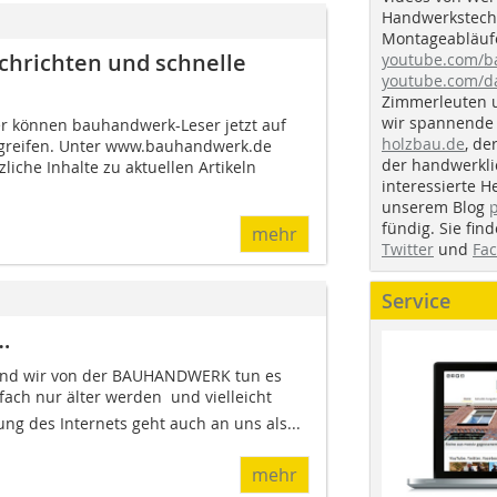
Handwerkstechn
Montageabläufe
hrichten und schnelle
youtube.com/
youtube.com/d
Zimmerleuten 
wir spannende 
er können bauhandwerk-Leser jetzt auf
holzbau.de
, de
greifen. Unter www.bauhandwerk.de
der handwerkl
liche Inhalte zu aktuellen Artikeln
interessierte H
unserem Blog
fündig. Sie fi
mehr
Twitter
und
Fa
Service
…
 und wir von der BAUHANDWERK tun es
fach nur älter werden  und vielleicht
ung des Internets geht auch an uns als...
mehr