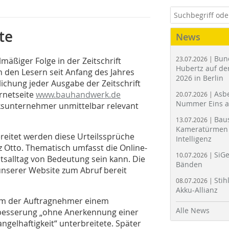
te
News
Bun
23.07.2026 |
lmäßiger Folge in der Zeitschrift
Hubertz auf der
 den Lesern seit Anfang des Jahres
2026 in Berlin
tlichung jeder Ausgabe der Zeitschrift
ernetseite
www.bauhandwerk.de
Asbe
20.07.2026 |
Nummer Eins 
rksunternehmer unmittelbar relevant
Bau
13.07.2026 |
Kameratürmen 
reitet werden diese Urteilssprüche
Intelligenz
 Otto. Thematisch umfasst die Online-
SiGe
10.07.2026 |
tsalltag von Bedeutung sein kann. Die
Bänden
 unserer Website zum Abruf bereit
Stih
08.07.2026 |
Akku-Allianz
 dem der Auftragnehmer einem
Alle News
besserung „ohne Anerkennung einer
gelhaftigkeit“ unterbreitete. Später