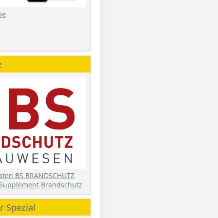
be
z
daten BS BRANDSCHUTZ
Supplement Brandschutz
 Spezial