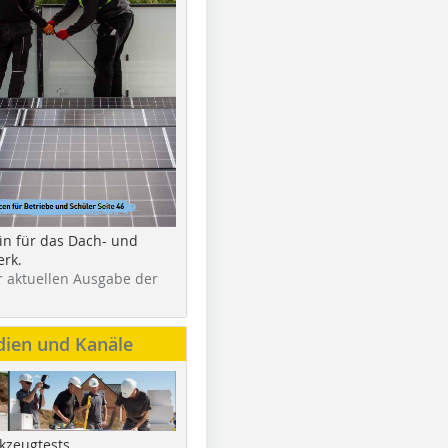
in für das Dach- und
rk.
r aktuellen Ausgabe der
dien und Kanäle
kzeugtests,