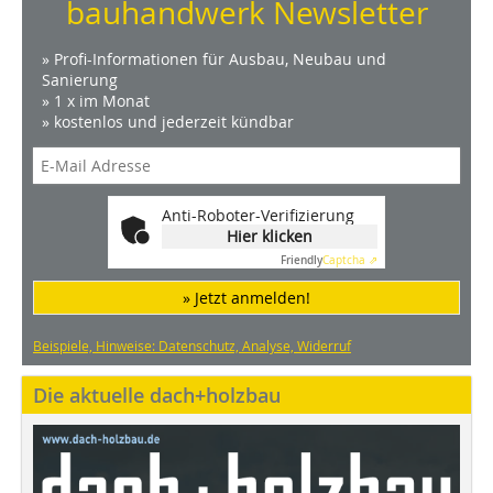
bauhandwerk Newsletter
» Profi-Informationen für Ausbau, Neubau und
Sanierung
» 1 x im Monat
» kostenlos und jederzeit kündbar
Anti-Roboter-Verifizierung
Hier klicken
Friendly
Captcha ⇗
» Jetzt anmelden!
Beispiele, Hinweise: Datenschutz, Analyse, Widerruf
Die aktuelle dach+holzbau