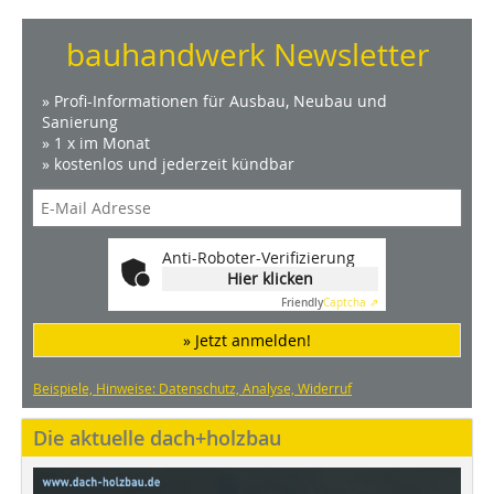
bauhandwerk Newsletter
» Profi-Informationen für Ausbau, Neubau und
Sanierung
» 1 x im Monat
» kostenlos und jederzeit kündbar
Anti-Roboter-Verifizierung
Hier klicken
Friendly
Captcha ⇗
» Jetzt anmelden!
Beispiele, Hinweise: Datenschutz, Analyse, Widerruf
Die aktuelle dach+holzbau