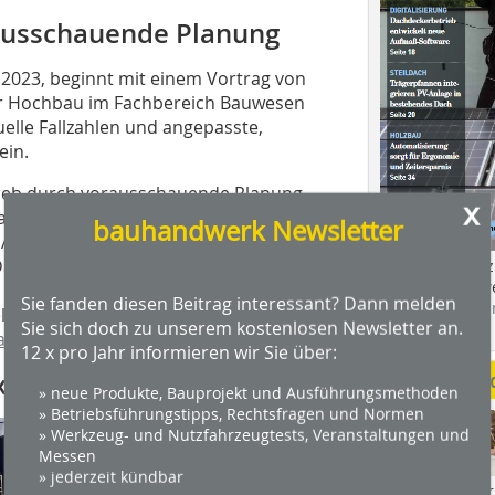
ausschauende Planung
.2023, beginnt mit einem Vortrag von
iter Hochbau im Fachbereich Bauwesen
uelle Fallzahlen und angepasste,
ein.
trieb durch vorausschauende Planung
x
rbeitern und Mitarbeiterinnen
bauhandwerk Newsletter
 André Büschkes in seinem Vortrag
 Dachdeckerbetriebs aus Euskirchen
Das Profimagaz
Holzbauhandwe
es Deutschen Dachdeckerhandwerks hat
Sie fanden diesen Beitrag interessant? Dann melden
Hier geht es zu
lenwert. Warum das so ist, erfahren
Sie sich doch zu unserem kostenlosen Newsletter an.
dach+holzbau.
achkongress für Absturzsicherheit
.
12 x pro Jahr informieren wir Sie über:
Weitere Me
xel-Springer-Neubau
» neue Produkte, Bauprojekt und Ausführungsmethoden
» Betriebsführungstipps, Rechtsfragen und Normen
» Werkzeug- und Nutzfahrzeugtests, Veranstaltungen und
Messen
» jederzeit kündbar
Videos von Wer