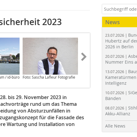
sicherheit 2023
News
Bun
23.07.2026 |
Hubertz auf der
2026 in Berlin
Asbe
20.07.2026 |
Nummer Eins 
Bau
13.07.2026 |
Kameratürmen 
m / id-büro
Foto: Sascha Lafleur Fotografie
Foto: Mario Ahlers-Ullmann
Intelligenz
SiGe
10.07.2026 |
28. bis 29. November 2023 in
Bänden
d Fachvorträge rund um das Thema
Stih
08.07.2026 |
meidung von Absturzunfällen in
Akku-Allianz
lzugangskonzept für die Fassade des
ere Wartung und Installation von
Alle News