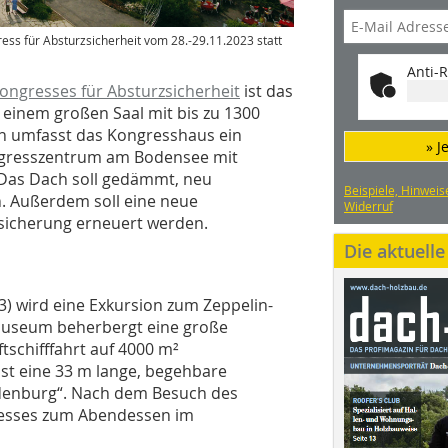
ess für Absturzsicherheit vom 28.-29.11.2023 statt
Anti-R
ongresses für Absturzsicherheit
ist das
 einem großen Saal mit bis zu 1300
en umfasst das Kongresshaus ein
» J
ongresszentrum am Bodensee mit
. Das Dach soll gedämmt, neu
Beispiele, Hinweis
. Außerdem soll eine neue
Widerruf
rzsicherung erneuert werden.
Die aktuell
) wird eine Exkursion zum Zeppelin-
Museum beherbergt eine große
schifffahrt auf 4000 m²
 ist eine 33 m lange, begehbare
indenburg“. Nach dem Besuch des
esses zum Abendessen im