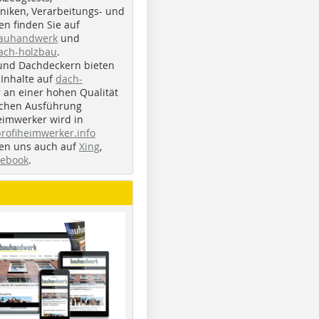
iken, Verarbeitungs- und
n finden Sie auf
bauhandwerk
und
ach-holzbau
.
und Dachdeckern bieten
Inhalte auf
dach-
r an einer hohen Qualität
ichen Ausführung
eimwerker wird in
profiheimwerker.info
nden uns auch auf
Xing
,
cebook
.