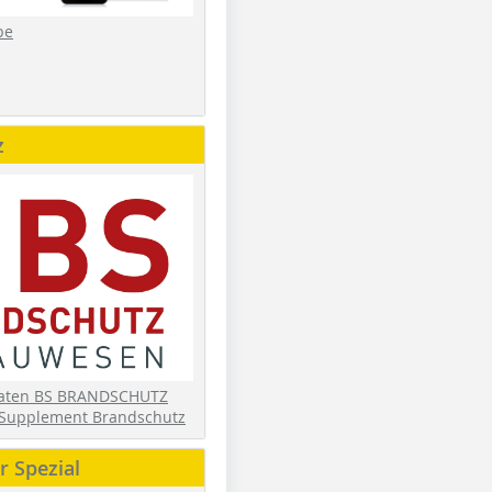
be
z
daten BS BRANDSCHUTZ
Supplement Brandschutz
 Spezial