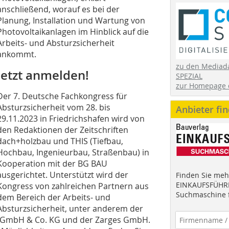
anschließend, worauf es bei der
Planung, Installation und Wartung von
Photovoltaikanlagen im Hinblick auf die
Arbeits- und Absturzsicherheit
ankommt.
zu den Mediad
Jetzt anmelden!
SPEZIAL
zur Homepage 
Der 7. Deutsche Fachkongress für
Absturzsicherheit vom 28. bis
Anbieter fi
29.11.2023 in Friedrichshafen wird von
den Redaktionen der Zeitschriften
dach+holzbau und THIS (Tiefbau,
Hochbau, Ingenieurbau, Straßenbau) in
Kooperation mit der BG BAU
ausgerichtet. Unterstützt wird der
Finden Sie mehr
EINKAUFSFÜHRE
Kongress von zahlreichen Partnern aus
Suchmaschine f
dem Bereich der Arbeits- und
Absturzsicherheit, unter anderem der
 GmbH & Co. KG und der Zarges GmbH.