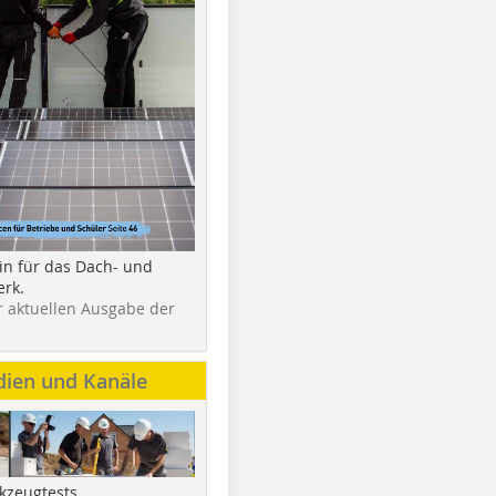
in für das Dach- und
rk.
r aktuellen Ausgabe der
dien und Kanäle
kzeugtests,