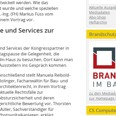
ntwickelt werden. Wie das
Aktuelle Ausga
t wurde und welche speziellen
Mediadaten
.-Ing. (FH) Markus Füss vom
Abo-Shop
inem Vortrag vor.
Heftarchiv
e und Services zur
Brandschut
nd Services der Kongresspartner in
ttagspause die Gelegenheit, die
lin-Haus zu besuchen. Dort kann man
Ausstellern ins Gespräch kommen.
Anschließend stellt Manuela Reibold-
Rolinger, Fachanwältin für Bau- und
Architektenrecht, in ihrem Vortrag
aktuelle Rechtsfälle zur
zu den Media
Absturzsicherheit und deren
zur Homepage 
gerichtliche Bewertung vor. Thorsten
Müller, Sachverständiger für
CS Computer
Photovoltaikanlagen, erklärt