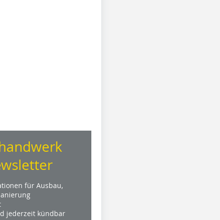
handwerk
wsletter
ationen für Ausbau,
anierung
t
nd jederzeit kündbar