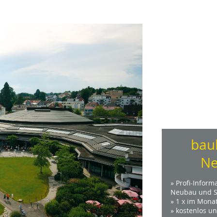
bau
Ne
» Profi-Inform
Neubau und S
» 1 x im Mona
» kostenlos u