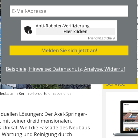
Handwerkstechn
Montageabläufe
youtube.com/
youtube.com/d
Anti-Roboter-Verifizierung
Zimmerleuten 
Hier klicken
wir spannende 
Friendly
Captcha ⇗
holzbau.de
, de
der handwerkl
Melden Sie sich jetzt an!
interessierte H
unserem Blog
fündig. Sie fi
Beispiele, Hinweise: Datenschutz, Analyse, Widerruf
Twitter
und
Fa
Service
eubaus in Berlin erforderte ein spezielles
duellen Lösungen: Der Axel-Springer-
st mit seiner dreidimensionalen,
s Unikat. Weil die Fassade des Neubaus
ie Wartung und Reinigung durch