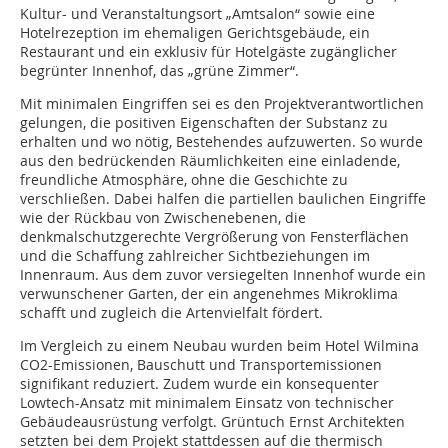
Kultur- und Veranstaltungsort „Amtsalon“ sowie eine
Hotelrezeption im ehemaligen Gerichtsgebäude, ein
Restaurant und ein exklusiv für Hotelgäste zugänglicher
begrünter Innenhof, das „grüne Zimmer“.
Mit minimalen Eingriffen sei es den Projektverantwortlichen
gelungen, die positiven Eigenschaften der Substanz zu
erhalten und wo nötig, Bestehendes aufzuwerten. So wurde
aus den bedrückenden Räumlichkeiten eine einladende,
freundliche Atmosphäre, ohne die Geschichte zu
verschließen. Dabei halfen die partiellen baulichen Eingriffe
wie der Rückbau von Zwischenebenen, die
denkmalschutzgerechte Vergrößerung von Fensterflächen
und die Schaffung zahlreicher Sichtbeziehungen im
Innenraum. Aus dem zuvor versiegelten Innenhof wurde ein
verwunschener Garten, der ein angenehmes Mikroklima
schafft und zugleich die Artenvielfalt fördert.
Im Vergleich zu einem Neubau wurden beim Hotel Wilmina
CO2-Emissionen, Bauschutt und Transportemissionen
signifikant reduziert. Zudem wurde ein konsequenter
Lowtech-Ansatz mit minimalem Einsatz von technischer
Gebäudeausrüstung verfolgt. Grüntuch Ernst Architekten
setzten bei dem Projekt stattdessen auf die thermisch