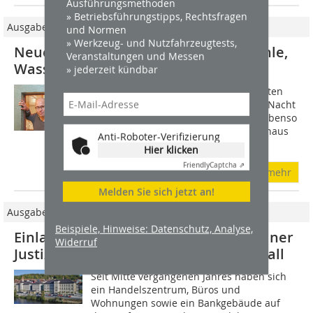
Ausführungsmethoden
» Betriebsführungstipps, Rechtsfragen
Ausgabe 03/2018
und Normen
» Werkzeug- und Nutzfahrzeugtests,
Neue Nutzung für Kirche, Fabrik, Mühle,
Veranstaltungen und Messen
Wasserturm oder Gefängnis
» jederzeit kündbar
Themenhotels versprechen ihren Gästen
eine Übernachtung als Erlebnis: Eine Nacht
im Eis, im Wein- oder Gurkenfass ist ebenso
außergewöhnlich wie in einem Baumhaus
Anti-Roboter-Verifizierung
oder Strandkorb. Das alles sind...
Hier klicken
Friendly
Captcha ⇗
mehr
Melden Sie sich jetzt an!
Ausgabe 11/2012
Beispiele, Hinweise: Datenschutz, Analyse,
Einladendes Gefängnis Umnutzung einer
Widerruf
Justizvollzugsanstalt in Schwäbisch Hall
Seit Mitte vergangenen Jahres haben sich
ein Handelszentrum, Büros und
Wohnungen sowie ein Bankgebäude auf