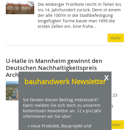
Die Amberger Fronfeste reicht in Teilen bis
ins 14. Jahrhundert zurück. Denn in einem
der alle 100?m in die Stadtbefestigung
eingefügten Türme baute man 1699 die
ersten Zellen ein. Eine frühe...
mehr
U-Halle in Mannheim gewinnt den
Deutschen Nachhaltigkeitspreis
Architektur
x
bauhandwerk Newsletter
Punkten konnte das Umbauprojekt
außerdem mit einem stimmigen
Nachnutzungskonzept über die BUGA 23
Sie fanden diesen Beitrag interessant?
hinaus. Die Deutsche Gesellschaft für
Dann melden Sie sich doch zu unserem
Nachhaltiges Bauen  DGNB e.V. vergibt
kostenlosen Newsletter an. 12 x pro Jahr
Deutschlands...
informieren wir Sie über:
mehr
» neue Produkte, Bauprojekt und