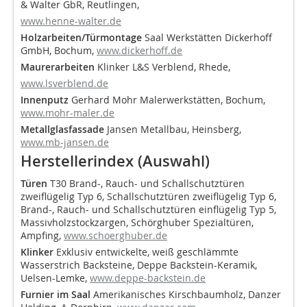
& Walter GbR, Reutlingen,
www.henne-walter.de
Holzarbeiten/Türmontage
Saal Werkstätten Dickerhoff
GmbH, Bochum,
www.dickerhoff.de
Maurerarbeiten
Klinker L&S Verblend, Rhede,
www.lsverblend.de
Innenputz
Gerhard Mohr Malerwerkstätten, Bochum,
www.mohr-maler.de
Metallglasfassade
Jansen Metallbau, Heinsberg,
www.mb-jansen.de
Herstellerindex (Auswahl)
Türen
T30 Brand-, Rauch- und Schallschutztüren
zweiflügelig Typ 6, Schallschutztüren zweiflügelig Typ 6,
Brand-, Rauch- und Schallschutztüren einflügelig Typ 5,
Massivholzstockzargen, Schörghuber Spezialtüren,
Ampfing,
www.schoerghuber.de
Klinker
Exklusiv entwickelte, weiß geschlämmte
Wasserstrich Backsteine, Deppe Backstein-Keramik,
Uelsen-Lemke,
www.deppe-backstein.de
Furnier
im Saal
Amerikanisches Kirschbaumholz, Danzer