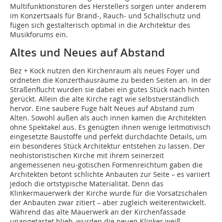
Multifunktionstüren des Herstellers sorgen unter anderem
im Konzertsaals für Brand-, Rauch- und Schallschutz und
fügen sich gestalterisch optimal in die Architektur des
Musikforums ein.
Altes und Neues auf Abstand
Bez + Kock nutzen den Kirchenraum als neues Foyer und
ordneten die Konzerthausräume zu beiden Seiten an. In der
Straßenflucht wurden sie dabei ein gutes Stück nach hinten
gerückt. Allein die alte Kirche ragt wie selbstverständlich
hervor. Eine saubere Fuge hält Neues auf Abstand zum
Alten. Sowohl außen als auch innen kamen die Architekten
ohne Spektakel aus. Es genügten ihnen wenige leitmotivisch
eingesetzte Baustoffe und perfekt durchdachte Details, um
ein besonderes Stück Architektur entstehen zu lassen. Der
neohistoristischen Kirche mit ihrem seinerzeit
angemessenen neu-gotischen Formenreichtum gaben die
Architekten betont schlichte Anbauten zur Seite – es variiert
jedoch die ortstypische Materialität. Denn das
Klinkermauerwerk der Kirche wurde für die Vorsatzschalen
der Anbauten zwar zitiert – aber zugleich weiterentwickelt.
Während das alte Mauerwerk an der Kirchenfassade
unangetastet blieb, wurden die neuen Klinker weiß