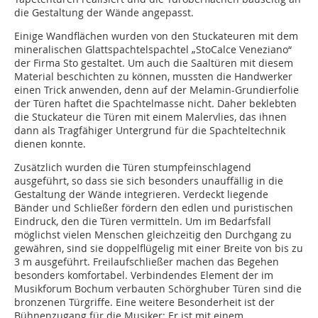
die Gestaltung der Wände angepasst.
Einige Wandflächen wurden von den Stuckateuren mit dem
mineralischen Glattspachtelspachtel „StoCalce Veneziano“
der Firma Sto gestaltet. Um auch die Saaltüren mit diesem
Material beschichten zu können, mussten die Handwerker
einen Trick anwenden, denn auf der Melamin-Grundierfolie
der Türen haftet die Spachtelmasse nicht. Daher beklebten
die Stuckateur die Türen mit einem Malervlies, das ihnen
dann als Tragfähiger Untergrund für die Spachteltechnik
dienen konnte.
Zusätzlich wurden die Türen stumpfeinschlagend
ausgeführt, so dass sie sich besonders unauffällig in die
Gestaltung der Wände integrieren. Verdeckt liegende
Bänder und Schließer fördern den edlen und puristischen
Eindruck, den die Türen vermitteln. Um im Bedarfsfall
möglichst vielen Menschen gleichzeitig den Durchgang zu
gewähren, sind sie doppelflügelig mit einer Breite von bis zu
3 m ausgeführt. Freilaufschließer machen das Begehen
besonders komfortabel. Verbindendes Element der im
Musikforum Bochum verbauten Schörghuber Türen sind die
bronzenen Türgriffe. Eine weitere Besonderheit ist der
Bühnenzugang für die Musiker: Er ist mit einem