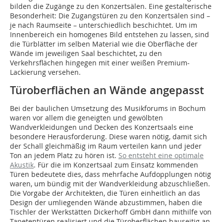
bilden die Zugänge zu den Konzertsälen. Eine gestalterische
Besonderheit: Die Zugangstüren zu den Konzertsälen sind –
je nach Raumseite – unterschiedlich beschichtet. Um im
Innenbereich ein homogenes Bild entstehen zu lassen, sind
die Türblätter im selben Material wie die Oberfläche der
Wände im jeweiligen Saal beschichtet, zu den
Verkehrsflächen hingegen mit einer weißen Premium-
Lackierung versehen.
Türoberflächen an Wände angepasst
Bei der baulichen Umsetzung des Musikforums in Bochum
waren vor allem die geneigten und gewölbten
Wandverkleidungen und Decken des Konzertsaals eine
besondere Herausforderung. Diese waren nötig, damit sich
der Schall gleichmäßig im Raum verteilen kann und jeder
Ton an jedem Platz zu hören ist.
So entsteht eine optimale
Akustik
. Für die im Konzertsaal zum Einsatz kommenden
Türen bedeutete dies, dass mehrfache Aufdopplungen nötig
waren, um bündig mit der Wandverkleidung abzuschließen.
Die Vorgabe der Architekten, die Türen einheitlich an das
Design der umliegenden Wände abzustimmen, haben die
Tischler der Werkstätten Dickerhoff GmbH dann mithilfe von
Tapetentüren realisiert und die Türoberflächen bauseitig an