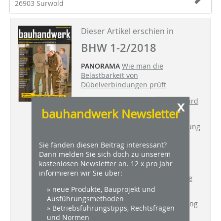
26903 Surwold
Dieser Artikel erschien in
BHW 1-2/2018
PANORAMA
Wie man die
Belastbarkeit von
Dübelverbindungen prüft
TOP THEMA
Berliner Stadtbad wird
x
bauhandwerk Newsletter
zum Hotel
BAUSTELLE DES MONATS
Sanierung
des Stadtbades in Gera
Sie fanden diesen Beitrag interessant?
TROCKENBAU
Tonnengewölbe in
Dann melden Sie sich doch zu unserem
ehemaliger Turnhalle
kostenlosen Newsletter an. 12 x pro Jahr
informieren wir Sie über:
FENSTER + TÜREN
Stahlverstärkte
Holzfenster fürs Berliner Schloss
» neue Produkte, Bauprojekt und
Ausführungsmethoden
WDVS + DÄMMUNG
Kerndämmung
» Betriebsführungstipps, Rechtsfragen
für Schule in Regensburg
und Normen