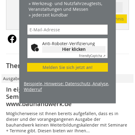
» Werkzeug- und Nutzfahrzeugtests,
Ressort: FENSTER + TÜREN
Veranstaltungen und Messen
» jederzeit kündbar
Abonnement
Inhaltsverzeichnis
Anti-Roboter-Verifizierung
Hier klicken
Friendly
Captcha ⇗
Thematisch passende Artikel:
Melden Sie sich jetzt an!
Ausgabe 03/2019
Beispiele, Hinweise: Datenschutz, Analyse,
In eigener Sache: Weiterbildung mit
Widerruf
Seminare + Termine auf
www.bauhandwerk.de
Möglicherweise ist Ihnen bereits aufgefallen, dass es in
dieser und der vorangegangenen Ausgabe der
bauhandwerk keinen Weiterbildungskalender mit Seminare
+ Termine gibt. Diesen bieten wir Ihnen...