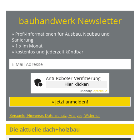
bauhandwerk Newsletter
» Profi-Informationen für Ausbau, Neubau und
Sanierung
» 1 x im Monat
» kostenlos und jederzeit kündbar
Anti-Roboter-Verifizierung
Hier klicken
Friendly
Captcha ⇗
» Jetzt anmelden!
Beispiele, Hinweise: Datenschutz, Analyse, Widerruf
Die aktuelle dach+holzbau