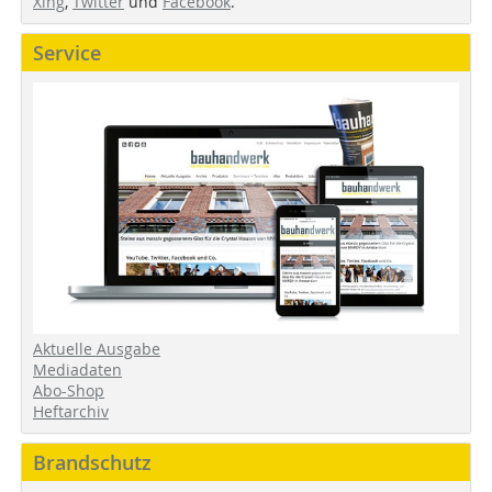
Xing
,
Twitter
und
Facebook
.
Service
Aktuelle Ausgabe
Mediadaten
Abo-Shop
Heftarchiv
Brandschutz