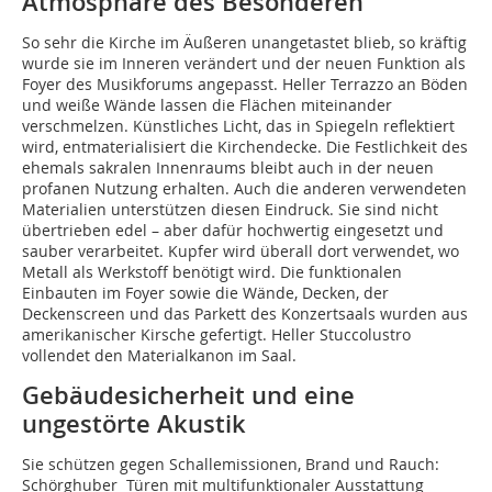
Atmosphäre des Besonderen
So sehr die Kirche im Äußeren unangetastet blieb, so kräftig
wurde sie im Inneren verändert und der neuen Funktion als
Foyer des Musikforums angepasst. Heller Terrazzo an Böden
und weiße Wände lassen die Flächen miteinander
verschmelzen. Künstliches Licht, das in Spiegeln reflektiert
wird, entmaterialisiert die Kirchendecke. Die Festlichkeit des
ehemals sakralen Innenraums bleibt auch in der neuen
profanen Nutzung erhalten. Auch die anderen verwendeten
Materialien unterstützen diesen Eindruck. Sie sind nicht
übertrieben edel – aber dafür hochwertig eingesetzt und
sauber verarbeitet. Kupfer wird überall dort verwendet, wo
Metall als Werkstoff benötigt wird. Die funktionalen
Einbauten im Foyer sowie die Wände, Decken, der
Deckenscreen und das Parkett des Konzertsaals wurden aus
amerikanischer Kirsche gefertigt. Heller Stuccolustro
vollendet den Materialkanon im Saal.
Gebäudesicherheit und eine
ungestörte Akustik
Sie schützen gegen Schallemissionen, Brand und Rauch:
Schörghuber Türen mit multifunktionaler Ausstattung