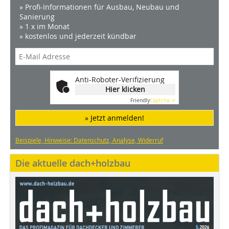
» Profi-Informationen für Ausbau, Neubau und
Sanierung
» 1 x im Monat
» kostenlos und jederzeit kündbar
Anti-Roboter-Verifizierung
Hier klicken
Friendly
Captcha ⇗
» Jetzt anmelden!
Beispiele, Hinweise: Datenschutz, Analyse, Widerruf
Die aktuelle dach+holzbau