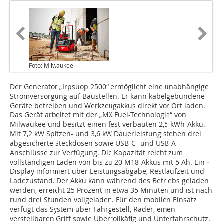
Foto: Milwaukee
Der Generator „Irpsuop 2500“ ermöglicht eine unabhängige
Stromversorgung auf Baustellen. Er kann kabelgebundene
Geräte betreiben und Werkzeugakkus direkt vor Ort laden.
Das Gerät arbeitet mit der „MX Fuel-Technologie“ von
Milwaukee und besitzt einen fest verbauten 2,5-kWh-Akku.
Mit 7,2 kW Spitzen- und 3,6 kW Dauerleistung stehen drei
abge­sicherte Steckdosen sowie USB-C- und USB-A-
Anschlüsse zur Verfügung. Die Kapazität reicht zum
vollständigen Laden von bis zu 20 M18-Akkus mit 5 Ah. Ein ­
Display informiert über Leistungsab­gabe, Restlaufzeit und
Ladezustand. Der Akku kann während des Betriebs geladen
werden, erreicht 25 Prozent in etwa 35 Minuten und ist nach
rund drei Stunden vollge­laden. Für den mobilen Einsatz
verfügt das System über Fahrgestell, Räder, einen
verstellbaren Griff sowie Überroll­käfig und Unterfahrschutz.