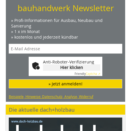
bauhandwerk Newsletter
» Profi-Informationen für Ausbau, Neubau und
Sanierung
» 1 x im Monat
» kostenlos und jederzeit kündbar
Anti-Roboter-Verifizierung
Hier klicken
Friendly
Captcha ⇗
» Jetzt anmelden!
Beispiele, Hinweise: Datenschutz, Analyse, Widerruf
Die aktuelle dach+holzbau