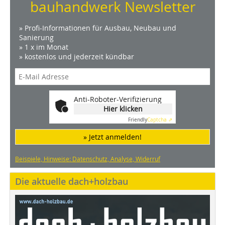
bauhandwerk Newsletter
» Profi-Informationen für Ausbau, Neubau und
Sanierung
» 1 x im Monat
» kostenlos und jederzeit kündbar
Anti-Roboter-Verifizierung
Hier klicken
Friendly
Captcha ⇗
» Jetzt anmelden!
Beispiele, Hinweise: Datenschutz, Analyse, Widerruf
Die aktuelle dach+holzbau