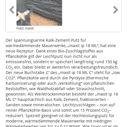
Foto: maxit
Der spannungsarme Kalk-Zement-Putz für
wärmedämmende Mauerwerke, „maxit ip 18 ML“, hat eine
neue Rezeptur. Dank eines Bio-Zuschlagstoffes aus
Pflanzkohle gilt der Leichtputz nun nicht nur als
emissionsfrei, sondern er speichert langfristig rund 150 kg
CO
ein. Dabei bleibt er weiterhin verar­beitungs­freundlich.
2
Der neue Buchstabe ‚C‘ des „maxit ip 18 ML C“ steht für „low
CO2“. Pflanzkohle wird durch die Pyrolyse (thermische
Karbonisierung) oder auch „Verkohlung“ von pflanzlichen
Reststoffen, wie Waldholzabfall oder Strauchschnitt,
gewonnen. Als Werktrockenmörtel besteht der „maxit ip 18
ML C“ hauptsächlich aus Kalk, Zement, fraktionierten ­
Sanden sowie mineralischen Leichtzuschlägen – nun auf
reiner Pflanzkohle-Basis und somit um 15 Prozent CO
-­
2
reduziert. Speziell geeignet ist der Hochleistungsputz für
moderne, wärmedämmende Mauerwerke mit niedrigen
Wärmeleitwerten von bis zu 0,14 W/mK. Wie zuvor ist er im