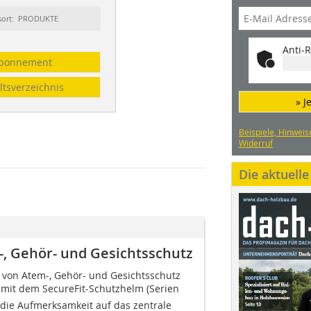
sort: PRODUKTE
Anti-R
bonnement
ltsverzeichnis
» J
Beispiele, Hinweis
Widerruf
Die aktuell
, Gehör- und Gesichtsschutz
 von Atem-, Gehör- und Gesichtsschutz
 mit dem SecureFit-Schutzhelm (Serien
 die Aufmerksamkeit auf das zentrale