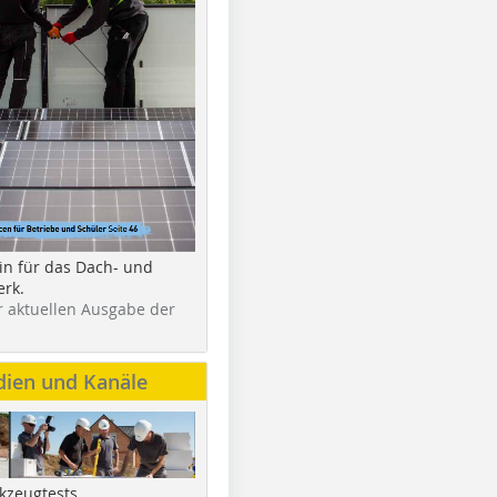
in für das Dach- und
rk.
r aktuellen Ausgabe der
dien und Kanäle
kzeugtests,