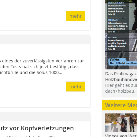
mehr
ls eines der zuverlässigsten Verfahren zur
nden Tests hat sich jetzt bestätigt, dass
ichtbrille und die Solus 1000...
Das Profimagaz
Holzbauhandwe
Hier geht es zu
mehr
dach+holzbau.
Weitere Me
utz vor Kopfverletzungen
Videos von Wer