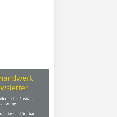
handwerk
wsletter
ationen für Ausbau,
anierung
t
nd jederzeit kündbar