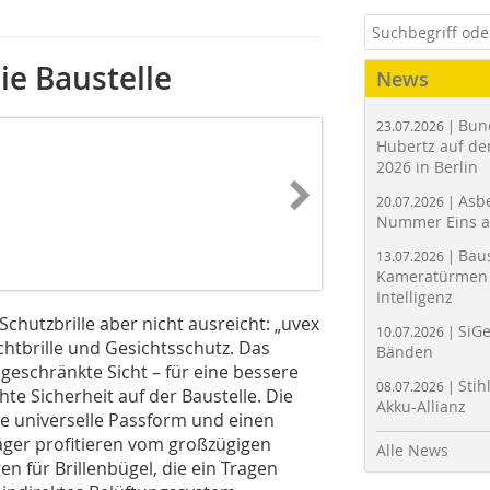
ie Baustelle
News
Bun
23.07.2026 |
Hubertz auf der
2026 in Berlin
Asbe
20.07.2026 |
Nummer Eins 
Bau
13.07.2026 |
Kameratürmen 
Intelligenz
hutzbrille aber nicht ausreicht: „uvex
SiGe
10.07.2026 |
ichtbrille und Gesichtsschutz. Das
Bänden
eschränkte Sicht – für eine bessere
Stih
08.07.2026 |
 Sicherheit auf der Baustelle. Die
Akku-Allianz
ne universelle Passform und einen
räger profitieren vom großzügigen
Alle News
 für Brillenbügel, die ein Tragen