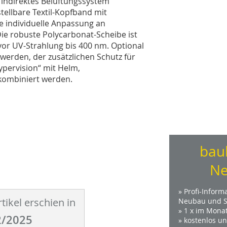
indirektes Belüftungssystem
stellbare Textil-Kopfband mit
e individuelle Anpassung an
ie robuste Polycarbonat-Scheibe ist
 vor UV-Strahlung bis 400 nm. Optional
 werden, der zusätzlichen Schutz für
hypervision“ mit Helm,
kombiniert werden.
bau
Ne
» Profi-Inform
tikel erschien in
Neubau und S
» 1 x im Mona
/2025
» kostenlos u