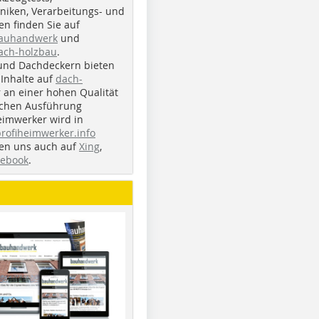
iken, Verarbeitungs- und
n finden Sie auf
bauhandwerk
und
ach-holzbau
.
und Dachdeckern bieten
Inhalte auf
dach-
r an einer hohen Qualität
ichen Ausführung
eimwerker wird in
profiheimwerker.info
nden uns auch auf
Xing
,
cebook
.