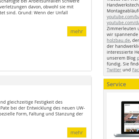
chäftigte bei Arbeitsunfällen schwere
Handwerkstechn
fverletzungen davon, obwohl sie mit
Montageabläufe
et sind. Grund: Wenn der Unfall
youtube.com/
youtube.com/d
Zimmerleuten 
mehr
wir spannende 
holzbau.de
, de
der handwerkl
interessierte H
unserem Blog
fündig. Sie fi
Twitter
und
Fa
Service
und gleichzeitige Festigkeit des
 Pate bei der Entwicklung des neuen UW-
 spezielle Form, Faltung und Stanzung der
mehr