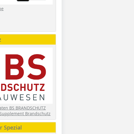
be
z
daten BS BRANDSCHUTZ
Supplement Brandschutz
 Spezial