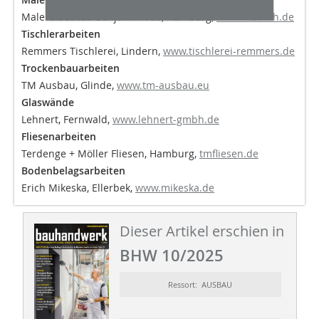
Malereibetrieb Benjamin Voß, Hamburg,
www.mbv-hh.de
Tischlerarbeiten
Remmers Tischlerei, Lindern,
www.tischlerei-remmers.de
Trockenbauarbeiten
TM Ausbau, Glinde,
www.tm-ausbau.eu
Glaswände
Lehnert, Fernwald,
www.lehnert-gmbh.de
Fliesenarbeiten
Terdenge + Möller Fliesen, Hamburg,
tmfliesen.de
Bodenbelagsarbeiten
Erich Mikeska, Ellerbek,
www.mikeska.de
Dieser Artikel erschien in
BHW 10/2025
Ressort: AUSBAU