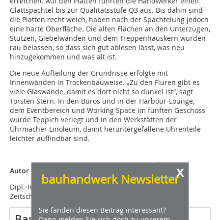
erreichen. Auf den Platten führten die Handwerker einen
Glattspachtel bis zur Qualitätsstufe Q3 aus. Bis dahin sind
die Platten recht weich, haben nach der Spachtelung jedoch
eine harte Oberfläche. Die alten Flächen an den Unterzügen,
Stützen, Giebelwänden und dem Treppenhauskern wurden
rau belassen, so dass sich gut ablesen lässt, was neu
hinzugekommen und was alt ist.
Die neue Aufteilung der Grundrisse erfolgte mit
Innenwänden in Trockenbauweise. „Zu den Fluren gibt es
viele Glaswände, damit es dort nicht so dunkel ist“, sagt
Torsten Stern. In den Büros und in der Harbour-Lounge,
dem Eventbereich und Working Space im fünften Geschoss
wurde Teppich verlegt und in den Werkstätten der
Uhrmacher Linoleum, damit heruntergefallene Uhrenteile
leichter auffindbar sind.
x
Autor
bauhandwerk Newsletter
Dipl.-Ing. Thomas Wieckhorst ist Chefredakteur der
Zeitschrift bauhandwerk.
Sie fanden diesen Beitrag interessant?
Baubeteiligte (Auswahl)
Dann melden Sie sich doch zu unserem