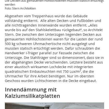
Die Decken aus gemauerten Hohllochsteinen mussten statisch ertüchtigt
werden
Foto: Stern Architekten
Abgesehen vom Treppenhaus wurde das Gebäude
vollständig entkernt. Alle alten Decken und Fußböden und
alle nichttragenden Innenwände wurden entfernt. „Alles
wurde bis auf den Stahlskelettbau rückgebaut“, so Architekt
Stern. Die zwischen den Unterzügen liegenden Decken aus
gemauerten Hohllochsteinen waren für die Lasten der rund
500 kg schweren Uhrmachertische nicht ausgelegt und
mussten statisch ertüchtigt werden. Dafür schraubten die
Handwerker I-Träger parallel zur Fassade zwischen die
Unterzüge. Die Stahlträger sind so dimensioniert, dass sie in
der abgehängten Decke verschwinden. Letztere besteht aus
einer akustisch wirksamen Lochdecke mit integrierten
2
quadratischen Einbauleuchten mit 750 Lux/m
, die die
Uhrmacher für ihre Arbeit benötigen. Nur im obersten
Geschoss wurden Lichtschienen in die Decke eingebaut.
Innendämmung mit
Kalziumsilikatplatten