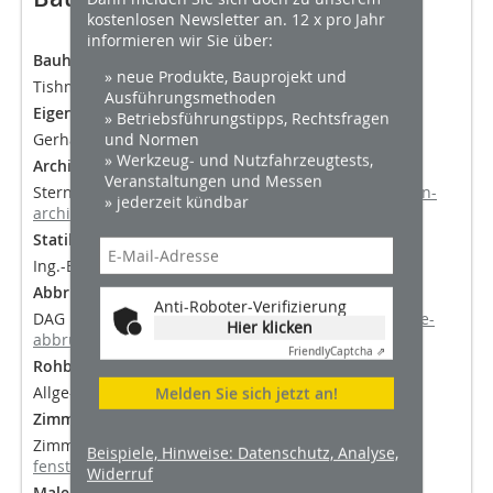
kostenlosen Newsletter an. 12 x pro Jahr
informieren wir Sie über:
Bauherr
» neue Produkte, Bauprojekt und
Tishman Speyer, Hamburg,
www.tishmanspeyer.com
Ausführungsmethoden
Eigentümer und Bauherr
» Betriebsführungstipps, Rechtsfragen
und Normen
Gerhard D. Wempe, Hamburg,
www.wempe.com
» Werkzeug- und Nutzfahrzeugtests,
Architekt
Veranstaltungen und Messen
Stern Architekten, Torsten Stern, Hamburg,
www.stern-
» jederzeit kündbar
architekten.de
Statik
Ing.-Büro Lührs & Dartsch, Hamburg
Abbrucharbeiten
Anti-Roboter-Verifizierung
DAG Deutsche Abbruch Gesellschaft, Berlin,
­deutsche-
Hier klicken
abbruch-gesellschaft.de
Friendly
Captcha ⇗
Rohbauarbeiten
Allge-Bau, Hamburg,
www.allge-bau.de
Melden Sie sich jetzt an!
Zimmer- und Dachdeckerarbeiten
Zimmerei Fenstermann, Großensee, ­
www.zimmerei-
Beispiele, Hinweise: Datenschutz, Analyse,
fenstermann.de
Widerruf
Malerarbeiten