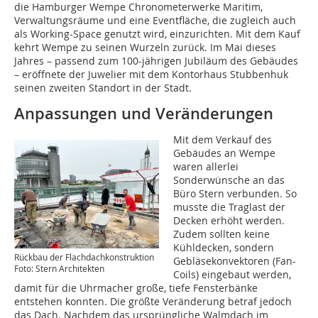
die Hamburger Wempe Chronometerwerke Maritim,
Verwaltungsräume und eine Eventfläche, die zugleich auch
als Working-Space genutzt wird, einzurichten. Mit dem Kauf
kehrt Wempe zu seinen Wurzeln zurück. Im Mai dieses
Jahres – passend zum 100-jährigen Jubiläum des Gebäudes
– eröffnete der Juwelier mit dem Kontorhaus Stubbenhuk
seinen zweiten Standort in der Stadt.
Anpassungen und Veränderungen
Mit dem Verkauf des
Gebäudes an Wempe
waren allerlei
Sonderwünsche an das
Büro Stern verbunden. So
musste die Traglast der
Decken erhöht werden.
Zudem sollten keine
Kühldecken, sondern
Rückbau der Flachdachkonstruktion
Gebläsekonvektoren (Fan-
Foto: Stern Architekten
Coils) eingebaut werden,
damit für die Uhrmacher große, tiefe Fensterbänke
entstehen konnten. Die größte Veränderung betraf jedoch
das Dach. Nachdem das ursprüngliche Walmdach im