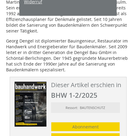
Widerruf
Martin Grün ist Zimmermann und Architekt in Neckarsulm.
Sein erstes Denkmal aus dem Jahr 1480 sanierte er bereits
1992 als Student im Auftrag seines Großvaters. Grün ist als
Effizienzhausplaner für Denkmale gelistet. Seit 10 Jahren
bildet die Sanierung von Baudenkmälern den Schwerpunkt
seiner Tätigkeit.
Georg Dengel ist diplomierter Bauingenieur, Restaurator im
Handwerk und Energieberater für Baudenkmäler. Seit 2009
leitet er in dritter Generation die Dengel Bau GmbH in
Schöntal-Berlichingen. Der 1945 gegründete Maurerbetrieb
hat sich Ende der 1990er Jahre auf die Sanierung von
Baudenkmälern spezialisiert.
Dieser Artikel erschien in
BHW 1-2/2025
Ressort: BAUTENSCHUTZ
Abonnement