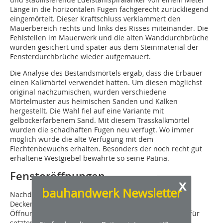
Länge in die horizontalen Fugen fachgerecht zurückliegend
eingemörtelt. Dieser Kraftschluss verklammert den
Mauerbereich rechts und links des Risses miteinander. Die
Fehlstellen im Mauerwerk und die alten Wanddurchbrüche
wurden ­gesichert und später aus dem Steinmaterial der
Fensterdurchbrüche wieder aufgemauert.
Die Analyse des Bestandsmörtels ergab, dass die Erbauer
einen Kalkmörtel verwendet hatten. Um diesen möglichst
original nachzumischen, wurden verschiedene
Mörtelmuster aus heimischen Sanden und Kalken
hergestellt. Die Wahl fiel auf eine Variante mit
gelbockerfarbenem Sand. Mit diesem Trasskalkmörtel
wurden die schadhaften Fugen neu verfugt. Wo immer
möglich wurde die alte Verfugung mit dem
Flechtenbewuchs erhalten. Besonders der noch recht gut
erhaltene Westgiebel bewahrte so seine Patina.
Fensteröffnungen
x
bauhandwerk Newsletter
Nachdem das Gebäude durch die neuen Wände und
Decken stabilisiert war, schnitten die Handwerker die
Öffnungen für die neuen Fenster und Türen aus. Hierfür
setzten sie lediglich senkrechte Schnitte mit einer