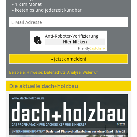
» 1 x im Monat
» kostenlos und jederzeit kündbar
Anti-Roboter-Verifizierung
Hier klicken
Friendly
Captcha ⇗
» Jetzt anmelden!
Beispiele, Hinweise: Datenschutz, Analyse, Widerruf
Die aktuelle dach+holzbau