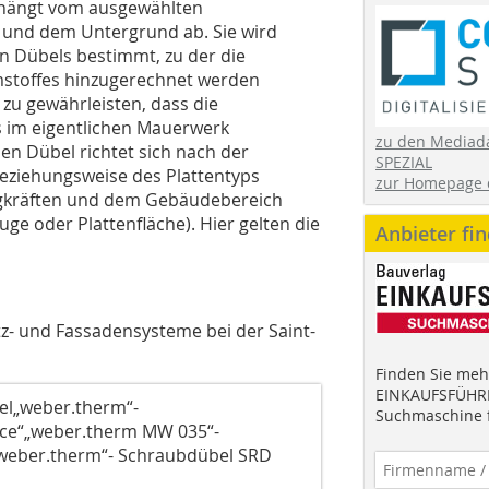
s hängt vom ausgewählten
nd dem Untergrund ab. Sie wird
n Dübels bestimmt, zu der die
stoffes hinzugerechnet werden
zu gewährleisten, dass die
s im eigentlichen Mauerwerk
zu den Mediad
en Dübel richtet sich nach der
SPEZIAL
eziehungsweise des Plattentyps
zur Homepage 
ogkräften und dem Gebäudebereich
ge oder Plattenfläche). Hier gelten die
Anbieter fi
tz- und Fassadensysteme bei der Saint-
Finden Sie mehr
EINKAUFSFÜHRE
el„weber.therm“-
Suchmaschine f
ce“„weber.therm MW 035“-
weber.therm“- Schraubdübel SRD