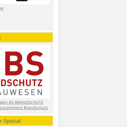
be
z
daten BS BRANDSCHUTZ
Supplement Brandschutz
 Spezial