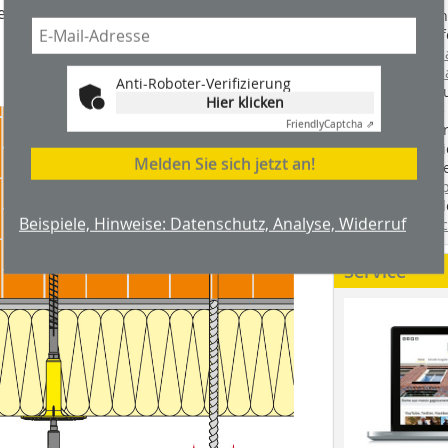
d einzudrücken, einzuschwimmen und
Handwerkstechn
Montageabläufe
youtube.com/
youtube.com/d
Anti-Roboter-Verifizierung
Zimmerleuten 
Hier klicken
wir spannende 
Friendly
Captcha ⇗
holzbau.de
, de
der handwerkl
Melden Sie sich jetzt an!
interessierte H
unserem Blog
fündig. Sie fi
Beispiele, Hinweise: Datenschutz, Analyse, Widerruf
Twitter
und
Fa
Service