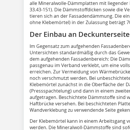
alle Mineralwolle-Dämmplatten mit liegender
33.43-151). Die Dämmstoffdicken sowie die Ve
tieren sich an der Fassadendämmung. Die ei
ohne Klebemörtel) in der Zulassung beträgt 7
Der Einbau an Deckunterseit
Im Gegensatz zum aufgehenden Fassadenberei
Untersichten standardmäßig durch das Gewebe
dem aufgehenden Fassadenbereich: Die Dämm
passgenau im Verband verklebt, um eine voll
erreichen. Zur Vermeidung von Wärmebrücken
noch verschmutzt werden. Bei unbeschichtet
Klebemörtel zunächst in die Oberfläche der 
(Pressspachtelung) und dann in einem zweiten 
aufgetragen. Beschichtete Dämmstoffe sind wer
Haftbrücke versehen. Bei beschichteten Platten
Wandverklebung zu verwendende Seite geken
Der Klebemörtel kann in einem Arbeitsgang vol
werden. Die Mineralwoll-Dämmstoffe sind sofo