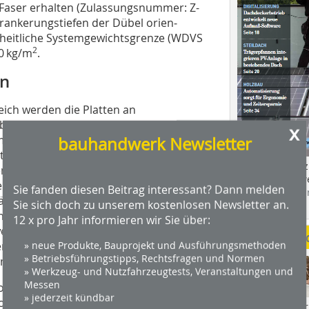
 Faser erhalten (Zulassungsnummer: Z-
rankerungstiefen der Dübel orien­
nheitliche Systemgewichtsgrenze (WDVS
2
0 kg/m
.
en
ch werden die Platten an
 verdübelt. Der Einbau erfolgt wie an
x
platten werden mit Klebemörtel
bauhandwerk Newsletter
ständige Abdeckung der Decke zu
Das Profimagaz
 dürfen die Kanten weder beschichtet
Holzbauhandwe
en Mineralwolle-Dämmplatten wird der
Sie fanden diesen Beitrag interessant? Dann melden
Hier geht es zu
Dämmplatte eingearbeitet
Sie sich doch zu unserem kostenlosen Newsletter an.
dach+holzbau.
Arbeitsgang „frisch in frisch“
12 x pro Jahr informieren wir Sie über:
kseitig ein- oder beidseitig mit einer
Weitere Me
» neue Produkte, Bauprojekt und Ausführungsmethoden
 ist gegebenenfalls die für die
» Betriebsführungstipps, Rechtsfragen und Normen
nzeichnet.
» Werkzeug- und Nutzfahrzeugtests, Veranstaltungen und
Messen
lflächig oder teilflächig aufgetragen
» jederzeit kündbar
rt mit der Klebemörtelseite in das
Videos von Wer