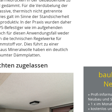
 gedämmt. Für die Verdübelung der
ssive, thermisch nicht getrennte
ies galt im Sinne der Standsicherheit
aproduktiv. In der Praxis wurden daher
S-Befestiger wie im aufgehenden
och für diesen Anwendungsfall weder
n die technischen Regelwerke für
mstoff vor. Dies führt zu einer
aus Mineralwolle haben ein deutlich
chäumter Dämmplatten.
chten zugelassen
bau
Ne
» Profi-Inform
Neubau und S
» 1 x im Mona
» kostenlos u