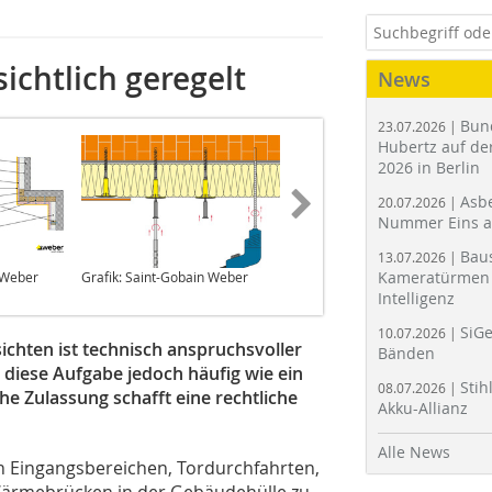
ichtlich geregelt
News
Bun
23.07.2026 |
Hubertz auf der
2026 in Berlin
Asbe
20.07.2026 |
Nummer Eins 
Bau
13.07.2026 |
Kameratürmen 
 Weber
Grafik: Saint-Gobain Weber
Foto: Saint-Gobain Weber
Intelligenz
SiGe
10.07.2026 |
chten ist technisch anspruchsvoller
Bänden
rd diese Aufgabe jedoch häufig wie ein
Stih
08.07.2026 |
he Zulassung schafft eine rechtliche
Akku-Allianz
Alle News
an Eingangsbereichen, Tordurchfahrten,
ärmebrücken in der Gebäudehülle zu