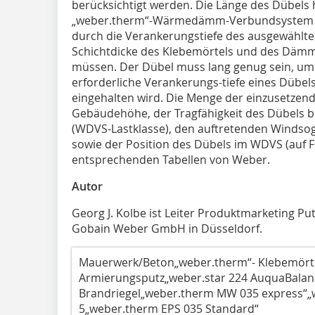
berücksichtigt werden. Die Länge des Dübel
„weber.therm“-Wärmedämm-Verbundsystem u
durch die Verankerungstiefe des ausgewählte
Schichtdicke des Klebemörtels und des Dämm
müssen. Der Dübel muss lang genug sein, um 
erforderliche Verankerungs-tiefe eines Dübel
eingehalten wird. Die Menge der einzusetzend
Gebäudehöhe, der Tragfähigkeit des Dübels b
(WDVS-Lastklasse), den auftretenden Winds
sowie der Position des Dübels im WDVS (auf Fu
entsprechenden Tabellen von Weber.
Autor
Georg J. Kolbe ist Leiter Produktmarketing Pu
Gobain Weber GmbH in Düsseldorf.
Mauerwerk/Beton„weber.therm“- Klebemört
Armierungsputz„weber.star 224 AuquaBalan
Brandriegel„weber.therm MW 035 express“„
5„weber.therm EPS 035 Standard“