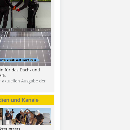
in für das Dach- und
rk.
r aktuellen Ausgabe der
dien und Kanäle
kzeugtests,