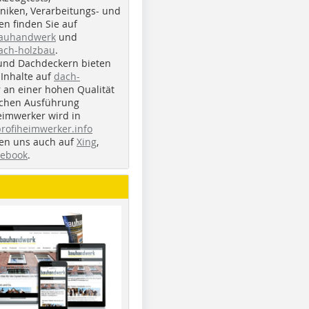
iken, Verarbeitungs- und
n finden Sie auf
bauhandwerk
und
ach-holzbau
.
und Dachdeckern bieten
Inhalte auf
dach-
r an einer hohen Qualität
ichen Ausführung
eimwerker wird in
profiheimwerker.info
nden uns auch auf
Xing
,
cebook
.