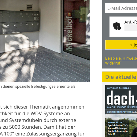
Anti-R
» J
Beispiele, Hinweis
Widerruf
Die aktuell
dienen spezielle Befes­tigungselemente als
at sich dieser Thematik angenommen:
ichkeit für die WDV-Systeme an
 und Systemdübeln durch externe
s zu 5000 Stunden. Damit hat der
A 100“ eine Zulassungsergänzung für