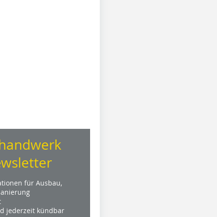
handwerk
wsletter
ationen für Ausbau,
anierung
t
nd jederzeit kündbar