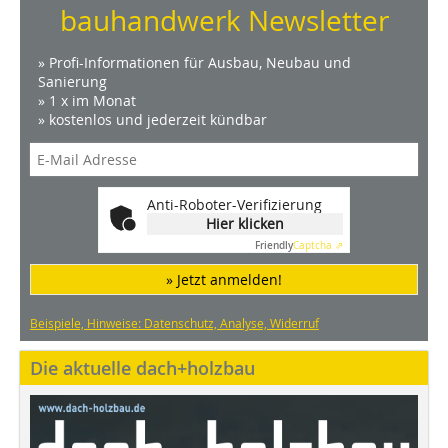
bauhandwerk Newsletter
» Profi-Informationen für Ausbau, Neubau und
Sanierung
» 1 x im Monat
» kostenlos und jederzeit kündbar
Anti-Roboter-Verifizierung
Hier klicken
Friendly
Captcha ⇗
» Jetzt anmelden!
Beispiele, Hinweise: Datenschutz, Analyse, Widerruf
Die aktuelle dach+holzbau