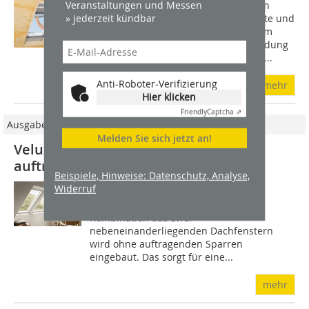
Veranstaltungen und Messen
Zu den Dachfenstern im Sortiment von
» jederzeit kündbar
Velux gibt es in der Größe abgestimmte und
vorkonfektionierte Innenfutter, die dem
Handwerker viel Arbeit bei der Einbindung
des Fensters in die Räume unter dem...
Anti-Roboter-Verifizierung
mehr
Hier klicken
Friendly
Captcha ⇗
Ausgabe 09/2021
Melden Sie sich jetzt an!
Velux-Lichtlösung „Duo" ohne
auftragende Sparren
Beispiele, Hinweise: Datenschutz, Analyse,
Velux hat seine Lichtlösung Duo noch
Widerruf
einmal grundlegend optimiert. Die
Kombination aus zwei
nebeneinanderliegenden Dachfenstern
wird ohne auftragenden Sparren
eingebaut. Das sorgt für eine...
mehr