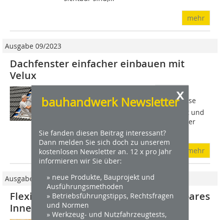
mehr
Ausgabe 09/2023
Dachfenster einfacher einbauen mit
Velux
x
Velux hat das Einbauprinzip seiner
bauhandwerk Newsletter
Anschlussschürze BFX verbessert. Diese
wird im eingerollten Zustand geliefert und
bei der Montage zunächst auch so über
dem Fenster fixiert. Erst dann wird...
Sie fanden diesen Beitrag interessant?
Dann melden Sie sich doch zu unserem
mehr
kostenlosen Newsletter an. 12 x pro Jahr
informieren wir Sie über:
» neue Produkte, Bauprojekt und
Ausgabe 09/2013
Ausführungsmethoden
Flexible Montage Individuell einstellbares
» Betriebsführungstipps, Rechtsfragen
und Normen
Innenfutter für Dachfenster
» Werkzeug- und Nutzfahrzeugtests,