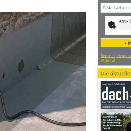
Anti-R
» J
Beispiele, Hinweis
Widerruf
Die aktuell