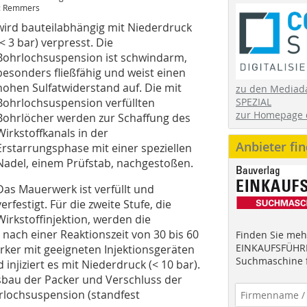
: Remmers
wird bauteilabhängig mit Niederdruck
(< 3 bar) verpresst. Die
Bohrlochsuspension ist schwindarm,
besonders fließfähig und weist einen
hohen Sulfatwiderstand auf. Die mit
zu den Mediad
Bohrlochsuspension verfüllten
SPEZIAL
zur Homepage 
Bohrlöcher werden zur Schaffung des
Wirkstoffkanals in der
Anbieter fi
Erstarrungsphase mit einer speziellen
Nadel, einem Prüfstab, nachgestoßen.
Das Mauerwerk ist verfüllt und
verfestigt. Für die zweite Stufe, die
Wirkstoffinjektion, werden die
nach einer Reaktionszeit von 30 bis 60
Finden Sie mehr
EINKAUFSFÜHRE
ker mit geeigneten Injektionsgeräten
Suchmaschine f
injiziert es mit Niederdruck (< 10 bar).
sbau der Packer und Verschluss der
hrlochsuspension (standfest