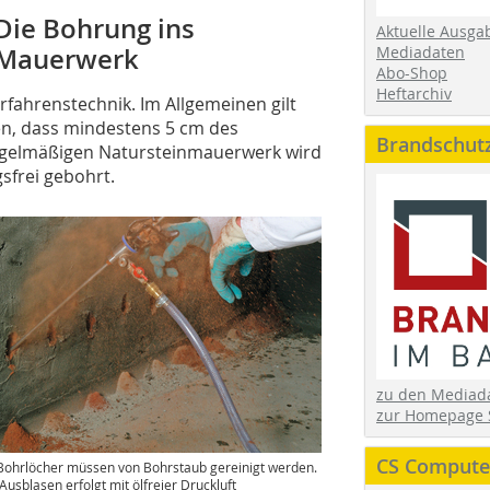
Die Bohrung ins
Aktuelle Ausga
Mediadaten
Mauerwerk
Abo-Shop
Heftarchiv
rfahrenstechnik. Im Allgemeinen gilt
en, dass mindestens 5 cm des
Brandschut
egelmäßigen Natursteinmauerwerk wird
sfrei gebohrt.
zu den Media
zur Homepage 
CS Computer
Bohrlöcher müssen von Bohrstaub gereinigt werden.
Ausblasen erfolgt mit ölfreier Druckluft