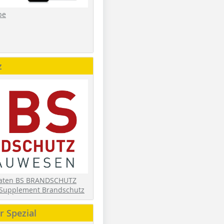
be
z
daten BS BRANDSCHUTZ
Supplement Brandschutz
 Spezial