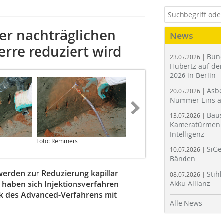
er nachträglichen
News
rre reduziert wird
Bun
23.07.2026 |
Hubertz auf der
2026 in Berlin
Asbe
20.07.2026 |
Nummer Eins 
Bau
13.07.2026 |
Kameratürmen 
Intelligenz
Foto: Remmers
Foto: Remmers
SiGe
10.07.2026 |
Bänden
erden zur Reduzierung kapillar
Stih
08.07.2026 |
r haben sich Injektionsverfahren
Akku-Allianz
ik des Advanced-Verfahrens mit
Alle News