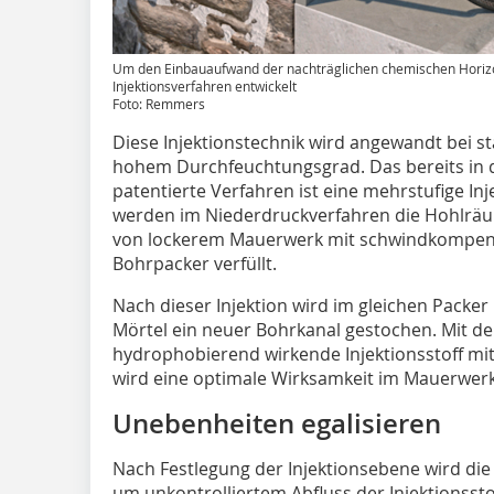
Um den Einbauaufwand der nachträglichen chemischen Horiz
Injektionsverfahren entwickelt
Foto: Remmers
Diese Injektionstechnik wird angewandt bei 
hohem Durchfeuchtungsgrad. Das bereits in d
patentierte Verfahren ist eine mehrstufige Inj
werden im Niederdruckverfahren die Hohlräum
von lockerem Mauerwerk mit schwindkompens
Bohrpacker verfüllt.
Nach dieser Injektion wird im gleichen Packer
Mörtel ein neuer Bohrkanal gestochen. Mit de
hydrophobierend wirkende Injektionsstoff mit 
wird eine optimale Wirksamkeit im Mauerwerk 
Unebenheiten egalisieren
Nach Festlegung der Injektionsebene wird di
um unkontrolliertem Abfluss der Injektionsst