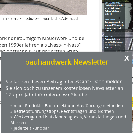
ontalsperre zu reduzieren wurde das Advanced
stark hohlräumigem Mauerwerk und bei
en 1990er Jahren als „Nass-in-Nass“
ektionstechnik. Mit der ersten Stufe
x
e und Fehlstellen zur Ertüchtigung
bauhandwerk Newsletter
iertem Injektionsmörtel über
Das Profimagaz
Holzbauhandwe
Sie fanden diesen Beitrag interessant? Dann melden
 mit einer Lanze im anstreifenden
Hier geht es zu
Sie sich doch zu unserem kostenlosen Newsletter an.
dach+holzbau.
r zweiten Stufe wird der
12 x pro Jahr informieren wir Sie über:
Druck zur Verteilung injiziert. Dadurch
Weitere Me
erzielt.
» neue Produkte, Bauprojekt und Ausführungsmethoden
» Betriebsführungstipps, Rechtsfragen und Normen
» Werkzeug- und Nutzfahrzeugtests, Veranstaltungen und
Messen
e Mauerwerksoberfläche abgedichtet,
» jederzeit kündbar
Videos von Wer
offe vorzubeugen. Als Grundierung der