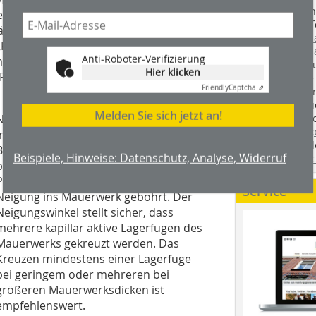
Handwerkstechn
tigende und Mauersalz hemmende
Montageabläufe
mäßig auf den vorbereiteten Untergrund
youtube.com/
„Kiesol“-Grundierung wird die
youtube.com/d
Anti-Roboter-Verifizierung
mbürste aufgetragen und zur
Zimmerleuten 
Hier klicken
ehlstellen „WP DS Levell“
wir spannende 
Friendly
Captcha ⇗
holzbau.de
, de
der handwerkl
Melden Sie sich jetzt an!
interessierte H
Nach der Verdämmung des
unserem Blog
Injektionsbereichs werden die
fündig. Sie fi
Bohrlöcher in einem Abstand von 10
Beispiele, Hinweise: Datenschutz, Analyse, Widerruf
Twitter
und
Fa
bis 12,5 cm und mit einem auf den
Packer bezogenen Durchmesser mit
Service
Neigung ins Mauerwerk gebohrt. Der
Neigungswinkel stellt sicher, dass
mehrere kapillar aktive Lagerfugen des
Mauerwerks gekreuzt werden. Das
Kreuzen mindestens einer Lagerfuge
bei geringem oder mehreren bei
größeren Mauerwerksdicken ist
empfehlenswert.