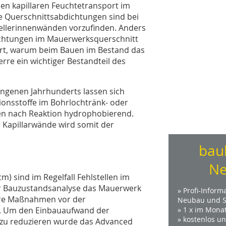
en kapillaren Feuchtetransport im
e Querschnittsabdichtungen sind bei
ellerinnenwänden vorzufinden. Anders
dichtungen im Mauerwerksquerschnitt
klärt, warum beim Bauen im Bestand das
rre ein wichtiger Bestandteil des
genen Jahrhunderts lassen sich
ionsstoffe im Bohrlochtränk- oder
en nach Reaktion hydrophobierend.
 Kapillarwände wird somit der
bau
Ne
m) sind im Regelfall Fehlstellen im
r Bauzustandsanalyse das Mauerwerk
» Profi-Inform
dere Maßnahmen vor der
Neubau und S
n. Um den Einbauaufwand der
» 1 x im Mona
» kostenlos u
 zu reduzieren wurde das Advanced