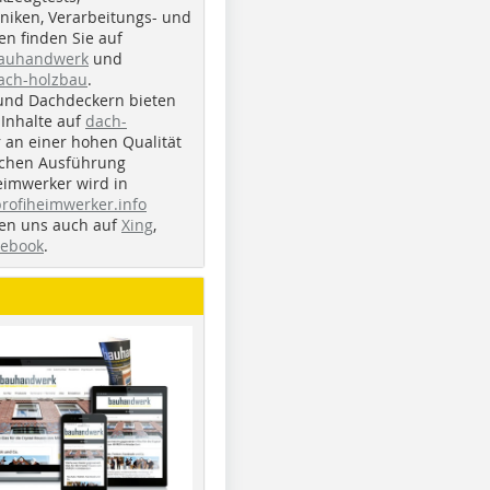
iken, Verarbeitungs- und
n finden Sie auf
bauhandwerk
und
ach-holzbau
.
und Dachdeckern bieten
Inhalte auf
dach-
r an einer hohen Qualität
ichen Ausführung
eimwerker wird in
profiheimwerker.info
nden uns auch auf
Xing
,
cebook
.