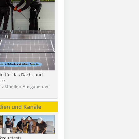
in für das Dach- und
rk.
r aktuellen Ausgabe der
dien und Kanäle
kzeugtests,