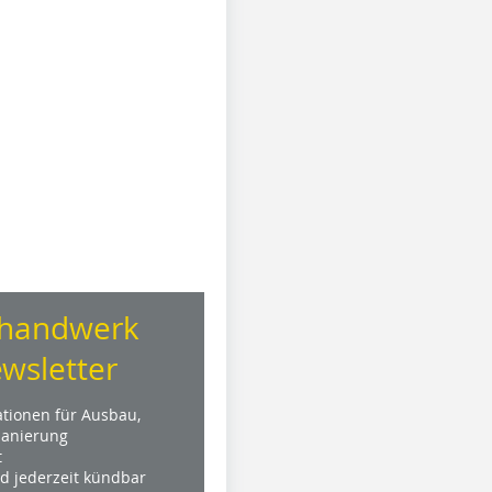
handwerk
wsletter
ationen für Ausbau,
anierung
t
nd jederzeit kündbar