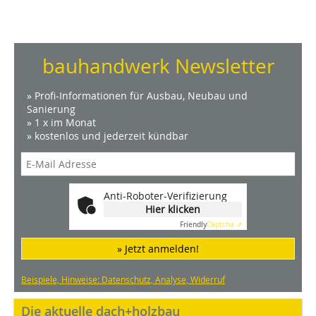
bauhandwerk Newsletter
» Profi-Informationen für Ausbau, Neubau und
Sanierung
» 1 x im Monat
» kostenlos und jederzeit kündbar
Anti-Roboter-Verifizierung
Hier klicken
Friendly
Captcha ⇗
» Jetzt anmelden!
Beispiele, Hinweise: Datenschutz, Analyse, Widerruf
Die aktuelle dach+holzbau