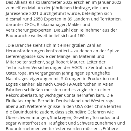
Das Allianz Risiko Barometer 2022 erschien im Januar 2022
zum elften Mal. An der jährlichen Umfrage, die zum
Jahresende 2021 durchgeführt wurde, beteiligten sich
diesmal rund 2650 Experten in 89 Ländern und Territorien,
darunter CEOs, Risikomanager, Makler und
Versicherungsexperten. Die Zahl der Teilnehmer aus der
Baubranche weltweit belief sich auf 160.
„Die Branche sieht sich mit einer großen Zahl an
Herausforderungen konfrontiert – zu denen an der Spitze
Lieferengpässe sowie der Mangel an Material und
Mitarbeiter stehen“, sagt Robert Maurer, Leiter der
Technischen Versicherungen der AGCS in Zentral- und
Osteuropa. Im vergangenen Jahr gingen sprunghafte
Nachfragesteigerungen mit Störungen in Produktion und
Logistik einher, als nach Covid-19-Ausbrüchen in Asien
Fabriken schließen mussten und es zugleich zu einer
Rekordüberlastung wichtiger Containerhäfen kam. Die
Flutkatastrophe Bernd in Deutschland und Westeuropa,
aber auch Wetterereignisse in den USA oder China lehrten
die Bauindustrie zudem, dass sekundäre Gefahren wie
Überschwemmungen, Starkregen, Gewitter, Tornados und
sogar Winterfrost an Häufigkeit und Schwere zunehmen und
Bauunternehmen wetterfester werden müssen. „Frühere