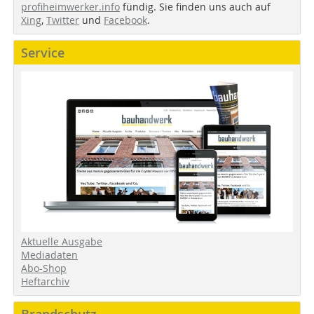
profiheimwerker.info
fündig. Sie finden uns auch auf
Xing
,
Twitter
und
Facebook
.
Service
Aktuelle Ausgabe
Mediadaten
Abo-Shop
Heftarchiv
Brandschutz