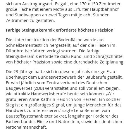
sich am Austragungsort. Es galt, eine 170 x 150 Zentimeter
große Fläche mit einem Motiv aus Erfurter Hauptbahnhof
und Stadtwappen an zwei Tagen mit je acht Stunden
Zeitrahmen zu gestalten.
Farbige Steingutkeramik erforderte höchste Präzision
Die Unterkonstruktion der Bodenfläche wurde aus
Schnellzementestrich hergestellt, auf der die Fliesen im
Dünnbrettverfahren verlegt wurden. Die farbige
Steingutkeramik erforderte dazu Rund- und Schrägschnitte
von höchster Präzision sowie eine durchdachte Zeitplanung.
Die 23-Jährige hatte sich in diesem Jahr als einzige Frau
überhaupt dem Bundeswettbewerb der Bauberufe gestellt.
Er wird jährlich vom Zentralverband des Deutschen
Baugewerbes (ZDB) veranstaltet und soll vor allem zeigen,
wie attraktiv Handwerksberufe heute sein können. „Wir
gratulieren Anne-Kathrin Heidrich von Herzen! Ein solcher
Sieg ist ein großartiges Signal, um junge Menschen für das
Handwerk zu interessieren,“ sagte Lena Remmel vom
Baustoffsystemanbieter Sakret, langjähriger Förderer des
Fachverbandes Fliese und Naturstein, sowie der deutschen
Nationalmannschaft.