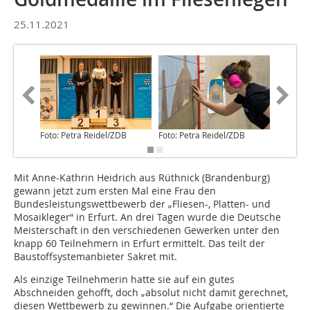
25.11.2021
Foto: Petra Reidel/ZDB
Foto: Petra Reidel/ZDB
Foto: Pe
Mit Anne-Kathrin Heidrich aus Rüthnick (Brandenburg)
gewann jetzt zum ersten Mal eine Frau den
Bundesleistungswettbewerb der „Fliesen-, Platten- und
Mosaikleger“ in Erfurt. An drei Tagen wurde die Deutsche
Meisterschaft in den verschiedenen Gewerken unter den
knapp 60 Teilnehmern in Erfurt ermittelt. Das teilt der
Baustoffsystemanbieter Sakret mit.
Als einzige Teilnehmerin hatte sie auf ein gutes
Abschneiden gehofft, doch „absolut nicht damit gerechnet,
diesen Wettbewerb zu gewinnen.“ Die Aufgabe orientierte