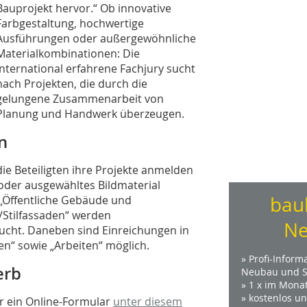
Bauprojekt hervor.“ Ob innovative
Farbgestaltung, hochwertige
Ausführungen oder außergewöhnliche
Materialkombinationen: Die
international erfahrene Fachjury sucht
nach Projekten, die durch die
gelungene Zusammenarbeit von
Planung und Handwerk überzeugen.
n
ie Beteiligten ihre Projekte anmelden
oder ausgewähltes Bildmaterial
bau
 „Öffentliche Gebäude und
Stilfassaden“ werden
Ne
cht. Daneben sind Einreichungen in
“ sowie „Arbeiten“ möglich.
» Profi-Inform
erb
Neubau und S
» 1 x im Mona
» kostenlos u
er ein Online-Formular
unter diesem