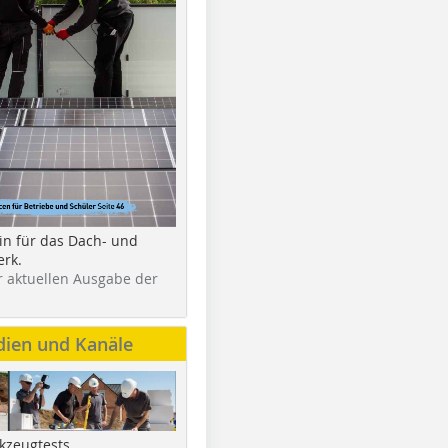
in für das Dach- und
rk.
r aktuellen Ausgabe der
dien und Kanäle
kzeugtests,