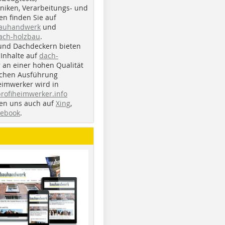
iken, Verarbeitungs- und
n finden Sie auf
bauhandwerk
und
ach-holzbau
.
und Dachdeckern bieten
Inhalte auf
dach-
r an einer hohen Qualität
ichen Ausführung
eimwerker wird in
profiheimwerker.info
nden uns auch auf
Xing
,
cebook
.