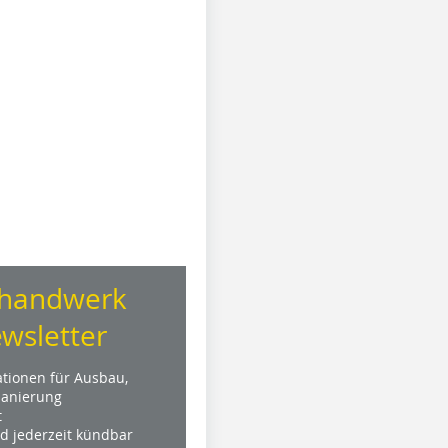
handwerk
wsletter
ationen für Ausbau,
anierung
t
nd jederzeit kündbar