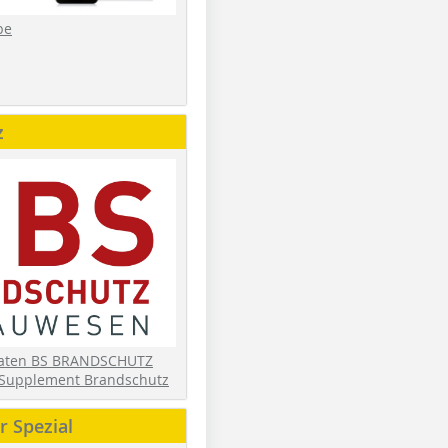
be
z
daten BS BRANDSCHUTZ
Supplement Brandschutz
 Spezial