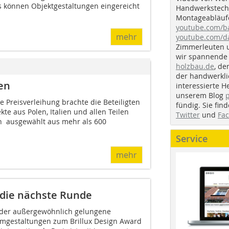
s können Objektgestaltungen eingereicht
Handwerkstechn
Montageabläufe
youtube.com/
mehr
youtube.com/d
Zimmerleuten 
wir spannende 
holzbau.de
, de
der handwerkl
en
interessierte H
unserem Blog
te Preisverleihung brachte die Beteiligten
fündig. Sie fi
te aus Polen, Italien und allen Teilen
Twitter
und
Fa
 ausgewählt aus mehr als 600
Service
mehr
 die nächste Runde
der außergewöhnlich gelungene
mgestaltungen zum Brillux Design Award