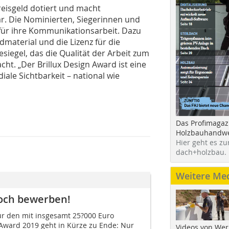
reisgeld dotiert und macht
. Die Nominierten, Siegerinnen und
für ihre Kommunikationsarbeit. Dazu
dmaterial und die Lizenz für die
siegel, das die Qualität der Arbeit zum
cht. „Der Brillux Design Award ist eine
ale Sichtbarkeit – national wie
Das Profimagaz
Holzbauhandwe
Hier geht es zu
dach+holzbau.
Weitere Me
noch bewerben!
r den mit insgesamt 25?000 Euro
 Award 2019 geht in Kürze zu Ende: Nur
Videos von Wer