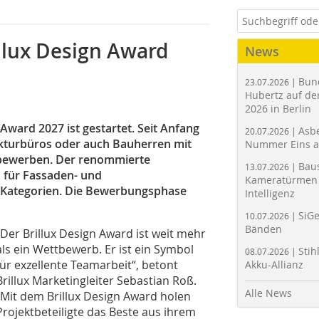
llux Design Award
News
Bun
23.07.2026 |
Hubertz auf der
2026 in Berlin
Award 2027 ist gestartet. Seit Anfang
Asbe
20.07.2026 |
kturbüros oder auch Bauherren mit
Nummer Eins 
e bewerben. Der renommierte
Bau
13.07.2026 |
 für Fassaden- und
Kameratürmen 
 Kategorien. Die Bewerbungsphase
Intelligenz
SiGe
10.07.2026 |
Bänden
„Der Brillux Design Award ist weit mehr
als ein Wettbewerb. Er ist ein Symbol
Stih
08.07.2026 |
für exzellente Teamarbeit“, betont
Akku-Allianz
Brillux Marketingleiter Sebastian Roß.
Alle News
„Mit dem Brillux Design Award holen
Projektbeteiligte das Beste aus ihrem