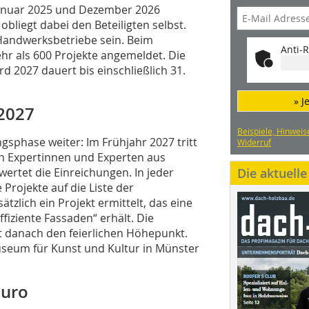
 Januar 2025 und Dezember 2026
bliegt dabei den Beteiligten selbst.
Handwerksbetriebe sein. Beim
Anti-R
r als 600 Projekte angemeldet. Die
d 2027 dauert bis einschließlich 31.
» J
2027
Beispiele, Hinweis
sphase weiter: Im Frühjahr 2027 tritt
Widerruf
en Expertinnen und Experten aus
rtet die Einreichungen. In jeder
Die aktuell
 Projekte auf die Liste der
tzlich ein Projekt ermittelt, das eine
fiziente Fassaden“ erhält. Die
t danach den feierlichen Höhepunkt.
seum für Kunst und Kultur in Münster
Euro