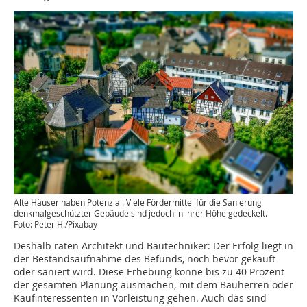
Alte Häuser haben Potenzial. Viele Fördermittel für die Sanierung
denkmalgeschützter Gebäude sind jedoch in ihrer Höhe gedeckelt.
Foto: Peter H./Pixabay
Deshalb raten Architekt und Bautechniker: Der Erfolg liegt in
der Bestandsaufnahme des Befunds, noch bevor gekauft
oder saniert wird. Diese Erhebung könne bis zu 40 Prozent
der gesamten Planung ausmachen, mit dem Bauherren oder
Kaufinteressenten in Vorleistung gehen. Auch das sind