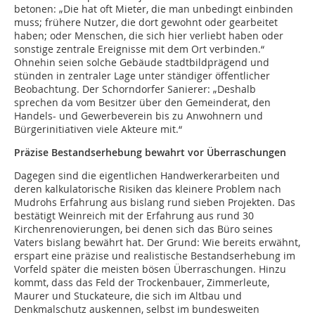
betonen: „Die hat oft Mieter, die man unbedingt einbinden
muss; frühere Nutzer, die dort gewohnt oder gearbeitet
haben; oder Menschen, die sich hier verliebt haben oder
sonstige zentrale Ereignisse mit dem Ort verbinden.“
Ohnehin seien solche Gebäude stadtbildprägend und
stünden in zentraler Lage unter ständiger öffentlicher
Beobachtung. Der Schorndorfer Sanierer: „Deshalb
sprechen da vom Besitzer über den Gemeinderat, den
Handels- und Gewerbeverein bis zu Anwohnern und
Bürgerinitiativen viele Akteure mit.“
Präzise Bestandserhebung bewahrt vor Überraschungen
Dagegen sind die eigentlichen Handwerkerarbeiten und
deren kalkulatorische Risiken das kleinere Problem nach
Mudrohs Erfahrung aus bislang rund sieben Projekten. Das
bestätigt Weinreich mit der Erfahrung aus rund 30
Kirchenrenovierungen, bei denen sich das Büro seines
Vaters bislang bewährt hat. Der Grund: Wie bereits erwähnt,
erspart eine präzise und realistische Bestandserhebung im
Vorfeld später die meisten bösen Überraschungen. Hinzu
kommt, dass das Feld der Trockenbauer, Zimmerleute,
Maurer und Stuckateure, die sich im Altbau und
Denkmalschutz auskennen, selbst im bundesweiten