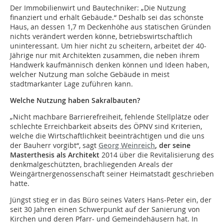
Der Immobilienwirt und Bautechniker: „Die Nutzung
finanziert und erhält Gebäude.“ Deshalb sei das schönste
Haus, an dessen 1,7 m Deckenhöhe aus statischen Gründen
nichts verändert werden könne, betriebswirtschaftlich
uninteressant. Um hier nicht zu scheitern, arbeitet der 40-
Jährige nur mit Architekten zusammen, die neben ihrem
Handwerk kaufmännisch denken können und Ideen haben,
welcher Nutzung man solche Gebäude in meist
stadtmarkanter Lage zuführen kann.
Welche Nutzung haben Sakralbauten?
„Nicht machbare Barrierefreiheit, fehlende Stellplätze oder
schlechte Erreichbarkeit abseits des ÖPNV sind Kriterien,
welche die Wirtschaftlichkeit beeinträchtigen und die uns
der Bauherr vorgibt“, sagt
Georg Weinreich
, der seine
Masterthesis als Architekt
2014 über die Revitalisierung des
denkmalgeschützten, brachliegenden Areals der
Weingärtnergenossenschaft seiner Heimatstadt geschrieben
hatte.
Jüngst stieg er in das Büro seines Vaters Hans-Peter ein, der
seit 30 Jahren einen Schwerpunkt auf der Sanierung von
Kirchen und deren Pfarr- und Gemeindehäusern hat. In