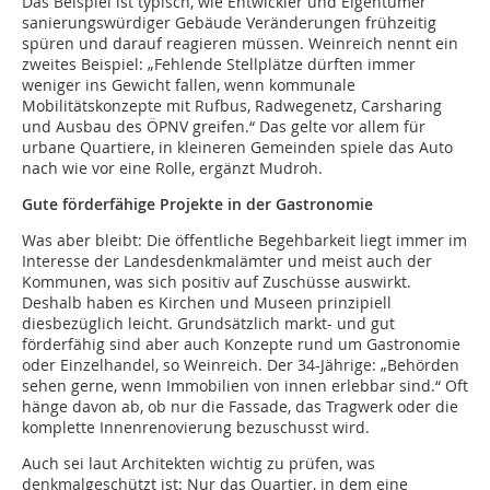
Das Beispiel ist typisch, wie Entwickler und Eigentümer
sanierungswürdiger Gebäude Veränderungen frühzeitig
spüren und darauf reagieren müssen. Weinreich nennt ein
zweites Beispiel: „Fehlende Stellplätze dürften immer
weniger ins Gewicht fallen, wenn kommunale
Mobilitätskonzepte mit Rufbus, Radwegenetz, Carsharing
und Ausbau des ÖPNV greifen.“ Das gelte vor allem für
urbane Quartiere, in kleineren Gemeinden spiele das Auto
nach wie vor eine Rolle, ergänzt Mudroh.
Gute förderfähige Projekte in der Gastronomie
Was aber bleibt: Die öffentliche Begehbarkeit liegt immer im
Interesse der Landesdenkmalämter und meist auch der
Kommunen, was sich positiv auf Zuschüsse auswirkt.
Deshalb haben es Kirchen und Museen prinzipiell
diesbezüglich leicht. Grundsätzlich markt- und gut
förderfähig sind aber auch Konzepte rund um Gastronomie
oder Einzelhandel, so Weinreich. Der 34-Jährige: „Behörden
sehen gerne, wenn Immobilien von innen erlebbar sind.“ Oft
hänge davon ab, ob nur die Fassade, das Tragwerk oder die
komplette Innenrenovierung bezuschusst wird.
Auch sei laut Architekten wichtig zu prüfen, was
denkmalgeschützt ist: Nur das Quartier, in dem eine