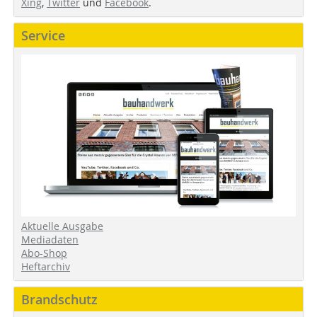
Xing
,
Twitter
und
Facebook
.
Service
Aktuelle Ausgabe
Mediadaten
Abo-Shop
Heftarchiv
Brandschutz