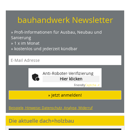
bauhandwerk Newsletter
» Profi-Informationen für Ausbau, Neubau und
Sanierung
» 1 x im Monat
» kostenlos und jederzeit kündbar
Anti-Roboter-Verifizierung
Hier klicken
Friendly
Captcha ⇗
» Jetzt anmelden!
Beispiele, Hinweise: Datenschutz, Analyse, Widerruf
Die aktuelle dach+holzbau