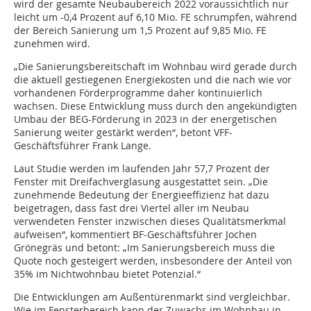
wird der gesamte Neubaubereich 2022 voraussichtlich nur
leicht um -0,4 Prozent auf 6,10 Mio. FE schrumpfen, während
der Bereich Sanierung um 1,5 Prozent auf 9,85 Mio. FE
zunehmen wird.
„Die Sanierungsbereitschaft im Wohnbau wird gerade durch
die aktuell gestiegenen Energiekosten und die nach wie vor
vorhandenen Förderprogramme daher kontinuierlich
wachsen. Diese Entwicklung muss durch den angekündigten
Umbau der BEG-Förderung in 2023 in der energetischen
Sanierung weiter gestärkt werden“, betont VFF-
Geschäftsführer Frank Lange.
Laut Studie werden im laufenden Jahr 57,7 Prozent der
Fenster mit Dreifachverglasung ausgestattet sein. „Die
zunehmende Bedeutung der Energieeffizienz hat dazu
beigetragen, dass fast drei Viertel aller im Neubau
verwendeten Fenster inzwischen dieses Qualitätsmerkmal
aufweisen“, kommentiert BF-Geschäftsführer Jochen
Grönegräs und betont: „Im Sanierungsbereich muss die
Quote noch gesteigert werden, insbesondere der Anteil von
35% im Nichtwohnbau bietet Potenzial.“
Die Entwicklungen am Außentürenmarkt sind vergleichbar.
Wie im Fensterbereich kann der Zuwachs im Wohnbau in