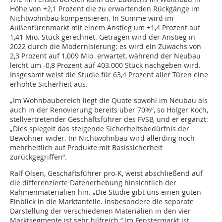
Höhe von +2,1 Prozent die zu erwartenden Rückgänge im
Nichtwohnbau kompensieren. In Summe wird im
Außentürenmarkt mit einem Anstieg um +1,4 Prozent auf
1,41 Mio. Stück gerechnet. Getragen wird der Anstieg in
2022 durch die Modernisierung: es wird ein Zuwachs von
2,3 Prozent auf 1,009 Mio. erwartet, während der Neubau
leicht um -0,8 Prozent auf 403.000 Stück nachgeben wird.
Insgesamt weist die Studie für 63,4 Prozent aller Türen eine
erhöhte Sicherheit aus.
„Im Wohnbaubereich liegt die Quote sowohl im Neubau als
auch in der Renovierung bereits über 70%“, so Holger Koch,
stellvertretender Geschäftsführer des FVSB, und er ergänzt:
„Dies spiegelt das steigende Sicherheitsbedürfnis der
Bewohner wider. Im Nichtwohnbau wird allerding noch
mehrheitlich auf Produkte mit Basissicherheit
zurückgegriffen“.
Ralf Olsen, Geschäftsführer pro-K, weist abschließend auf
die differenzierte Datenerhebung hinsichtlich der
Rahmenmaterialien hin. „Die Studie gibt uns einen guten
Einblick in die Marktanteile. Insbesondere die separate
Darstellung der verschiedenen Materialien in den vier
Marktsegmente ist sehr hilfreich.“ Im Fenstermarkt ist