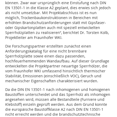
können. Zwar war ursprünglich eine Einstufung nach DIN
EN 13501-1 in die Klasse A2 geplant, dies erwies sich jedoch
als nicht umsetzbar. Mit Projektabschluss ist es nun
möglich, Trockenbaukonstruktionen in Bereichen mit
erhöhten Brandschutzanforderungen statt mit Gipsfaser-
oder Gipskartonplatten auch mit speziell entwickelten
Sperrholzplatten zu realisieren“, berichtet Dr. Torsten Kolb,
Projektleiter am Fraunhofer WKI.
Die Forschungspartner erstellten zunächst einen
Anforderungskatalog für eine nicht brennbare
Sperrholzplatte sowie einen dazu passenden,
hochfeuerhemmenden Wandaufbau. Auf dieser Grundlage
entwickelten die Projektpartner neuartige Sperrhölzer, die
vom Fraunhofer WKI umfassend hinsichtlich thermischer
Stabilität, Emissionen (einschließlich VOC), Geruch und
mechanischer Eigenschaften charakterisiert wurden.
Da die DIN EN 13501-1 nach inhomogenen und homogenen
Baustoffen unterscheidet und das Sperrholz als inhomogen
angesehen wird, müssen alle Bestandteile (Furniere und
Klebstoff) einzeln geprüft werden. Aus dem Grund konnte
die europäische Baustoffklasse A2 nach DIN EN 13501-1
nicht erreicht werden und die brandschutztechnische