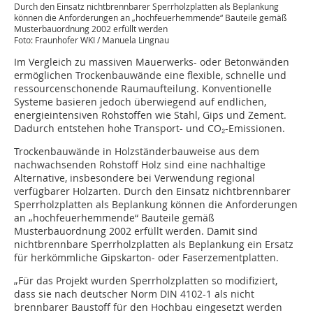
Durch den Einsatz nichtbrennbarer Sperrholzplatten als Beplankung
können die Anforderungen an „hochfeuerhemmende“ Bauteile gemäß
Musterbauordnung 2002 erfüllt werden
Foto: Fraunhofer WKI / Manuela Lingnau
Im Vergleich zu massiven Mauerwerks- oder Betonwänden
ermöglichen Trockenbauwände eine flexible, schnelle und
ressourcenschonende Raumaufteilung. Konventionelle
Systeme basieren jedoch überwiegend auf endlichen,
energieintensiven Rohstoffen wie Stahl, Gips und Zement.
Dadurch entstehen hohe Transport- und CO₂-Emissionen.
Trockenbauwände in Holzständerbauweise aus dem
nachwachsenden Rohstoff Holz sind eine nachhaltige
Alternative, insbesondere bei Verwendung regional
verfügbarer Holzarten. Durch den Einsatz nichtbrennbarer
Sperrholzplatten als Beplankung können die Anforderungen
an „hochfeuerhemmende“ Bauteile gemäß
Musterbauordnung 2002 erfüllt werden. Damit sind
nichtbrennbare Sperrholzplatten als Beplankung ein Ersatz
für herkömmliche Gipskarton- oder Faserzementplatten.
„Für das Projekt wurden Sperrholzplatten so modifiziert,
dass sie nach deutscher Norm DIN 4102-1 als nicht
brennbarer Baustoff für den Hochbau eingesetzt werden