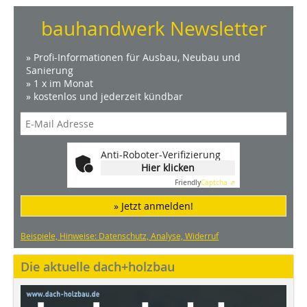
bauhandwerk Newsletter
» Profi-Informationen für Ausbau, Neubau und
Sanierung
» 1 x im Monat
» kostenlos und jederzeit kündbar
Anti-Roboter-Verifizierung
Hier klicken
Friendly
Captcha ⇗
» Jetzt anmelden!
Beispiele, Hinweise: Datenschutz, Analyse, Widerruf
Die aktuelle dach+holzbau