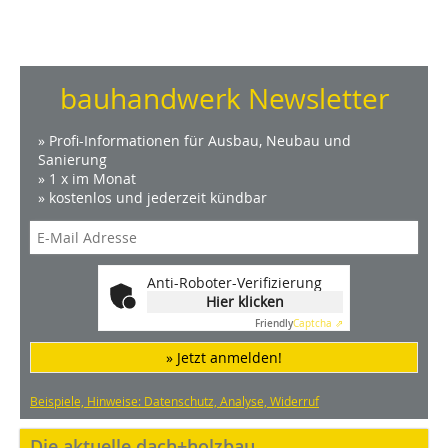
bauhandwerk Newsletter
» Profi-Informationen für Ausbau, Neubau und
Sanierung
» 1 x im Monat
» kostenlos und jederzeit kündbar
Anti-Roboter-Verifizierung
Hier klicken
Friendly
Captcha ⇗
» Jetzt anmelden!
Beispiele, Hinweise: Datenschutz, Analyse, Widerruf
Die aktuelle dach+holzbau