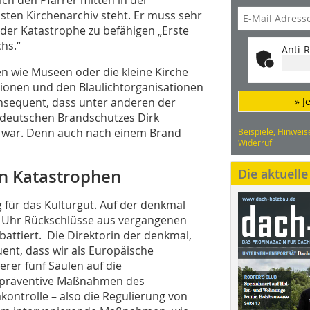
sten Kirchenarchiv steht. Er muss sehr
n der Katastrophe zu befähigen „Erste
hs.“
Anti-R
n wie Museen oder die kleine Kirche
tionen und den Blaulichtorganisationen
onsequent, dass unter anderen der
» J
 deutschen Brandschutzes Dirk
gt war. Denn auch nach einem Brand
Beispiele, Hinweis
Widerruf
n Katastrophen
Die aktuell
 für das Kulturgut. Auf der denkmal
0 Uhr Rückschlüsse aus vergangenen
attiert. Die Direktorin der denkmal,
quent, dass wir als Europäische
erer fünf Säulen auf die
r präventive Maßnahmen des
akontrolle – also die Regulierung von