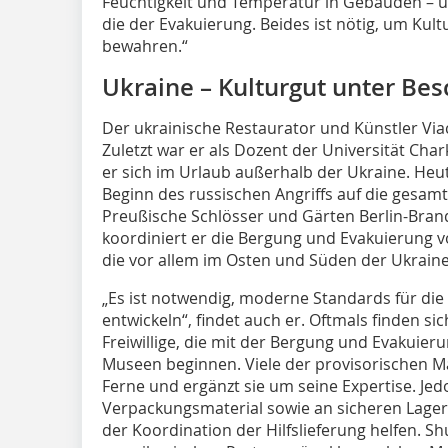
Feuchtigkeit und Temperatur in Gebäuden –
die der Evakuierung. Beides ist nötig, um Ku
bewahren.“
Ukraine – Kulturgut unter Be
Der ukrainische Restaurator und Künstler Viach
Zuletzt war er als Dozent der Universität Cha
er sich im Urlaub außerhalb der Ukraine. Heu
Beginn des russischen Angriffs auf die gesamte
Preußische Schlösser und Gärten Berlin-Bra
koordiniert er die Bergung und Evakuierung
die vor allem im Osten und Süden der Ukrain
„Es ist notwendig, moderne Standards für die
entwickeln“, findet auch er. Oftmals finden sic
Freiwillige, die mit der Bergung und Evakui
Museen beginnen. Viele der provisorischen M
Ferne und ergänzt sie um seine Expertise. Je
Verpackungsmaterial sowie an sicheren Lage
der Koordination der Hilfslieferung helfen. Sh