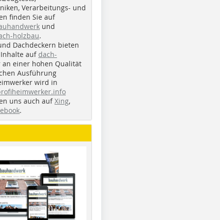
iken, Verarbeitungs- und
n finden Sie auf
bauhandwerk
und
ach-holzbau
.
und Dachdeckern bieten
Inhalte auf
dach-
r an einer hohen Qualität
ichen Ausführung
eimwerker wird in
profiheimwerker.info
nden uns auch auf
Xing
,
cebook
.