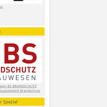
be
z
daten BS BRANDSCHUTZ
Supplement Brandschutz
 Spezial