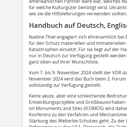
amerikanischen Partner wäre klar, welches Ma
für welche Kulturgüter benötigt wird. Ukrai
wie sie die Hilfslieferungen verwenden sollten.
Handbuch auf Deutsch, Englis
Nadine Thiel engagiert sich ehrenamtlich bei B
für den Schutz materiellen und immateriellen 
Katastrophen einsetzt. Für sie liegt auf der 
nur in Deutsch zur Verfügung gestellt werden 
ganz oben auf ihrer Wunschliste.
Vom 7. bis 9. November 2024 stellt der VDR d
November 2024 wird das Buch beim 2. Forum de
vollständig zur Verfügung gestellt.
Keine akute, aber eine schleichende Bedrohu
Entwicklungsprojekte und Großbauvorhaben da
on Monuments and Sites (ICOMOS) wird dahe
Konferenz zu den Verfahren und Mechanismen
Stärkung des Welterbe-Schutzes geht. Zu der
Referenten aus den USA, Österreich, der Tsch