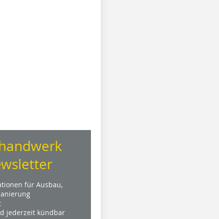
handwerk
wsletter
ationen für Ausbau,
anierung
t
nd jederzeit kündbar