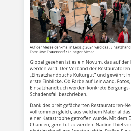
Auf der Messe denkmal in Leipzig 2024 wird das „Einsatzhandb
Foto: Uwe Frauendorf / Leipziger Messe
Global gesehen ist es ein Novum, das auf der 
werden wird. Der Verband der Restauratoren (
„Einsatzhandbuchs Kulturgut“ und gewährt in 
erste Einblicke. Ob Farbe auf Leinwand, Fotos
Einsatzhandbuch werden konkrete Bergungs
Schadensfall beschrieben.
Dank des breit gefächerten Restauratoren-Ne
vollkommen gleich, aus welchem Material das
einer Katastrophe getroffen wurde. Mit dem 
Chancen, gerettet zu werden. Nadine Thiel v
niedrigschwelliger Ansatz wichtig. Stellen Sie 