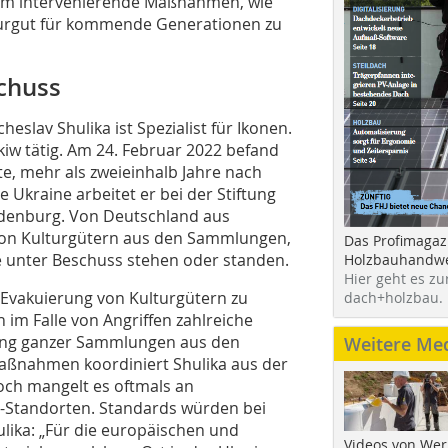
 um intervenierende Maßnahmen, wie
lturgut für kommende Generationen zu
schuss
eslav Shulika ist Spezialist für Ikonen.
rkiw tätig. Am 24. Februar 2022 befand
te, mehr als zweieinhalb Jahre nach
 Ukraine arbeitet er bei der Stiftung
ndenburg. Von Deutschland aus
 von Kulturgütern aus den Sammlungen,
Das Profimagaz
e unter Beschuss stehen oder standen.
Holzbauhandwe
Hier geht es zu
 Evakuierung von Kulturgütern zu
dach+holzbau.
h im Falle von Angriffen zahlreiche
erung ganzer Sammlungen aus den
Weitere Me
aßnahmen koordiniert Shulika aus der
doch mangelt es oftmals an
r-Standorten. Standards würden bei
ulika: „Für die europäischen und
Videos von Wer