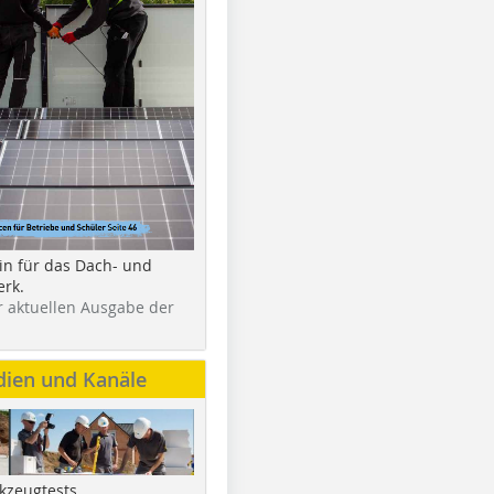
in für das Dach- und
rk.
r aktuellen Ausgabe der
dien und Kanäle
kzeugtests,