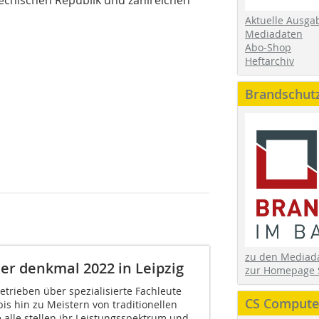
Aktuelle Ausga
Mediadaten
Abo-Shop
Heftarchiv
Brandschut
zu den Media
r denkmal 2022 in Leipzig
zur Homepage 
trieben über spezialisierte Fachleute
CS Computer
s hin zu Meistern von traditionellen
 alle stellen ihr Leistungsspektrum und