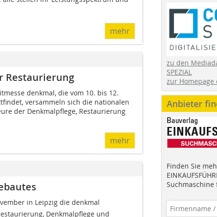
mehr
zu den Mediad
SPEZIAL
r Restaurierung
zur Homepage 
itmesse denkmal, die vom 10. bis 12.
tfindet, versammeln sich die nationalen
Anbieter fi
eure der Denkmalpflege, Restaurierung
mehr
Finden Sie mehr
EINKAUFSFÜHRE
Suchmaschine f
Gebautes
vember in Leipzig die denkmal 
Restaurierung, Denkmalpflege und