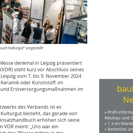
uch Kulturgut“ vorgestellt
Messe denkmal in Leipzig präsentiert
VDR) steht kurz vor Abschluss seines
Leipzig vom 7. bis 9. November 2024
, Keramik oder Kunststoff: im
bau
- und Erstversorgungsmaßnahmen im
Ne
tzwerks des Verbands ist es
» Profi-Inform
 Kulturgut besteht, das gerade von
Neubau und S
Einsatzhandbuch erhöhen sich seine
» 1 x im Mona
om VDR meint: „Uns war ein
» kostenlos u
sich den Pfarrer mitten in der