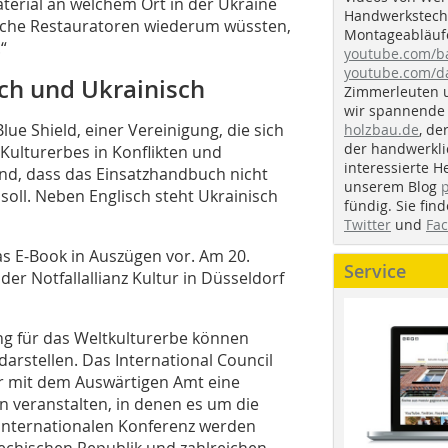
terial an welchem Ort in der Ukraine
Handwerkstechn
nische Restauratoren wiederum wüssten,
Montageabläufe
“
youtube.com/
youtube.com/d
ch und Ukrainisch
Zimmerleuten 
wir spannende 
lue Shield, einer Vereinigung, die sich
holzbau.de
, de
der handwerkl
Kulturerbes in Konflikten und
interessierte H
Hand, dass das Einsatzhandbuch nicht
unserem Blog
soll. Neben Englisch steht Ukrainisch
fündig. Sie fi
Twitter
und
Fa
as E-Book in Auszügen vor. Am 20.
Service
r Notfallallianz Kultur in Düsseldorf
ng für das Weltkulturerbe können
rstellen. Das International Council
r mit dem Auswärtigen Amt eine
 veranstalten, in denen es um die
 internationalen Konferenz werden
echischen Republik und zahlreichen