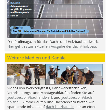
Das Profimagazin für das Dach- und Holzbauhandwerk.
Hier geht es zur aktuellen Ausgabe der dach+holzbau.
Weitere Medien und Kanäle
Videos von Werkzeugtests, Handwerkstechniken,
Verarbeitungs- und Montageabläufen finden Sie auf
youtube.com/bauhandwerk
und
youtube.com/dach-
holzbau
. Zimmerleuten und Dachdeckern bieten wir
spannende Inhalte auf
dach-holzbau.de
, der an einer