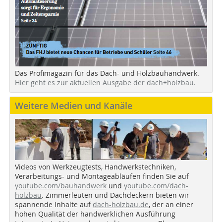
Das Profimagazin für das Dach- und Holzbauhandwerk.
Hier geht es zur aktuellen Ausgabe der dach+holzbau.
Weitere Medien und Kanäle
Videos von Werkzeugtests, Handwerkstechniken,
Verarbeitungs- und Montageabläufen finden Sie auf
youtube.com/bauhandwerk
und
youtube.com/dach-
holzbau
. Zimmerleuten und Dachdeckern bieten wir
spannende Inhalte auf
dach-holzbau.de
, der an einer
hohen Qualität der handwerklichen Ausführung