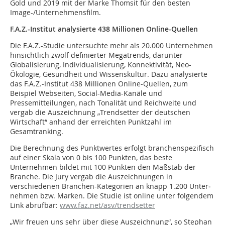
Gold und 2019 mit der Marke Thomsit für den besten
Image-/Unternehmensfilm.
F.A.Z.-Institut analysierte 438 Millionen Online-Quellen
Die F.A.Z.-Studie untersuchte mehr als 20.000 Unternehmen
hinsichtlich zwölf definierter Megatrends, darunter
Globalisierung, Individualisierung, Konnektivi­tät, Neo-
Ökologie, Gesundheit und Wissenskultur. Dazu analysierte
das F.A.Z.-Institut 438 Millionen Online-Quellen, zum
Beispiel Webseiten, Social-Media-Kanäle und
Pressemitteilungen, nach Tonalität und Reichweite und
vergab die Auszeichnung „Trendsetter der deutschen
Wirtschaft“ anhand der erreichten Punktzahl im
Gesamtranking.
Die Berechnung des Punktwertes erfolgt bran­chenspezifisch
auf einer Skala von 0 bis 100 Punkten, das beste
Unternehmen bildet mit 100 Punkten den Maßstab der
Branche. Die Jury vergab die Aus­zeichnungen in
verschiedenen Branchen-Kategorien an knapp 1.200 Unter­
nehmen bzw. Marken. Die Studie ist online unter folgendem
Link abrufbar:
www.faz.net/asv/trendsetter
„Wir freuen uns sehr über diese Auszeichnung“, so Stephan