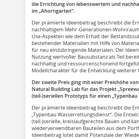
die Errichtung von lebenswertem und nach
im „Ahorngarten“.
Der prämierte Ideenbeitrag beschreibt die E
nachhaltigem Mehr-Generationen-Wohnraum u
Use-Aspekten wie dem Erhalt der Bestandss
bestehender Materialien mit Hilfe von Mate
für neu einzubringende Materialen. Der Ideenb
Nutzung wertvoller Bausubstanz als Teil berei
nachhaltig und ressourcenschonend fortgefü
Modellcharakter für die Entwicklung weiterer 
Der zweite Preis ging mit einer Preishöhe v
Natural Building Lab für das Projekt „Spreew
(teil-)seriellen Prototyps für einen „Typenba
Der prämierte Ideenbeitrag beschreibt die En
„Typenbau Wasserrettungsdienst“. Die Entwick
(teil-)serielle, kreislaufgerechte Bauen und 
wiederverwendbaren Bauteilen aus dem Portf
Ideenbeitrag lotet damit Potenziale der Wied