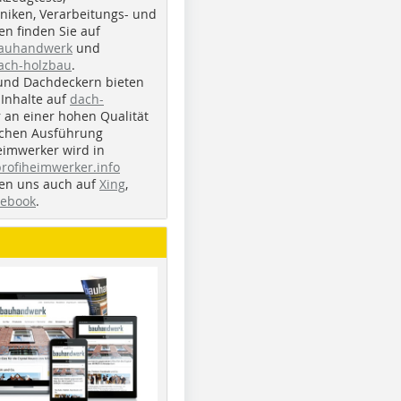
iken, Verarbeitungs- und
n finden Sie auf
bauhandwerk
und
ach-holzbau
.
und Dachdeckern bieten
Inhalte auf
dach-
r an einer hohen Qualität
ichen Ausführung
eimwerker wird in
profiheimwerker.info
nden uns auch auf
Xing
,
cebook
.