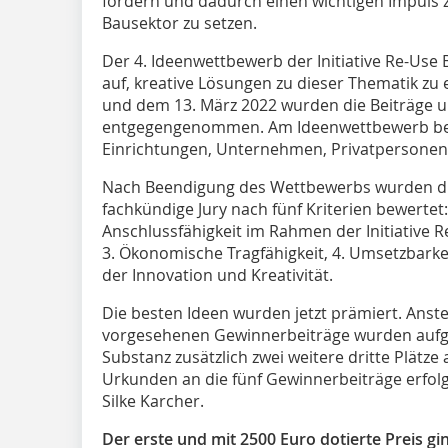
fördern und dadurch einen wichtigen Impuls 
Bausektor zu setzen.
Der 4. Ideenwettbewerb der Initiative Re-Use Be
auf, kreative Lösungen zu dieser Thematik zu
und dem 13. März 2022 wurden die Beiträge 
entgegengenommen. Am Ideenwettbewerb bete
Einrichtungen, Unternehmen, Privatpersonen
Nach Beendigung des Wettbewerbs wurden di
fachkündige Jury nach fünf Kriterien bewertet
Anschlussfähigkeit im Rahmen der Initiative Re
3. Ökonomische Tragfähigkeit, 4. Umsetzbarke
der Innovation und Kreativität.
Die besten Ideen wurden jetzt prämiert. Anste
vorgesehenen Gewinnerbeiträge wurden aufgr
Substanz zusätzlich zwei weitere dritte Plätze
Urkunden an die fünf Gewinnerbeiträge erfol
Silke Karcher.
Der erste und mit 2500 Euro dotierte Preis g