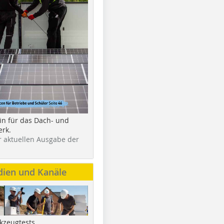
in für das Dach- und
rk.
r aktuellen Ausgabe der
dien und Kanäle
kzeugtests,