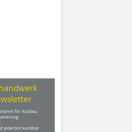
handwerk
wsletter
ationen für Ausbau,
anierung
t
nd jederzeit kündbar