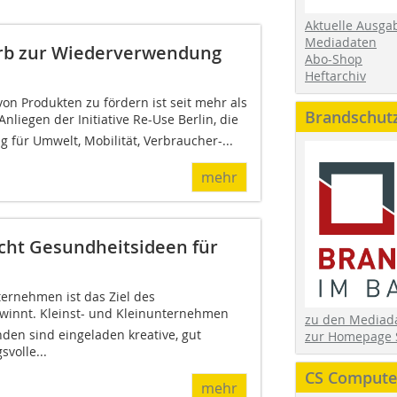
Aktuelle Ausga
Mediadaten
rb zur Wiederverwendung
Abo-Shop
Heftarchiv
n Produkten zu fördern ist seit mehr als
Brandschut
nliegen der Initiative Re-Use Berlin, die
 für Umwelt, Mobilität, Verbraucher-...
mehr
cht Gesundheitsideen für
ernehmen ist das Ziel des
winnt. Kleinst- und Kleinunternehmen
zu den Media
nden sind eingeladen kreative, gut
zur Homepage 
volle...
CS Computer
mehr