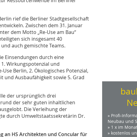
zur Ressourcenwende im Berliner
rlin rief die Berliner Stadtgesellschaft
 entwickeln. Zwischen dem 31. Januar
unter dem Motto „Re-Use am Bau“
iligten sich insgesamt 40
 und auch gemischte Teams.
e Einsendungen durch eine
: 1. Wirkungspotenzial und
-Use Berlin, 2. Ökologisches Potenzial,
it und Ausbaufähigkeit sowie 5. Grad
bau
lle der ursprünglich drei
Ne
und der sehr guten inhaltlichen
 ausgelobt. Die Verleihung der
gte durch Umweltstaatssekretärin Dr.
» Profi-Inform
Neubau und S
» 1 x im Mona
» kostenlos u
ing an HS Architekten und Concular für