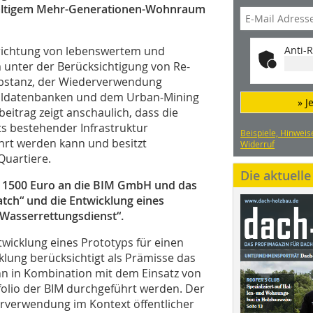
haltigem Mehr-Generationen-Wohnraum
rrichtung von lebenswertem und
Anti-R
nter der Berücksichtigung von Re-
ubstanz, der Wiederverwendung
rialdatenbanken und dem Urban-Mining
» J
eitrag zeigt anschaulich, dass die
ts bestehender Infrastruktur
Beispiele, Hinweis
hrt werden kann und besitzt
Widerruf
Quartiere.
Die aktuell
on 1500 Euro an die BIM GmbH und das
atch“ und die Entwicklung eines
u Wasserrettungsdienst“.
twicklung eines Prototyps für einen
lung berücksichtigt als Prämisse das
kann in Kombination mit dem Einsatz von
olio der BIM durchgeführt werden. Der
erverwendung im Kontext öffentlicher