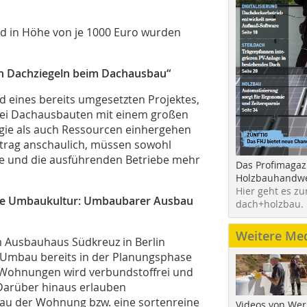
eld in Höhe von je 1000 Euro wurden
on Dachziegeln beim Dachausbau“
d eines bereits umgesetzten Projektes,
bei Dachausbauten mit einem großen
rgie als auch Ressourcen einhergehen
eitrag anschaulich, müssen sowohl
ore und die ausführenden Betriebe mehr
Das Profimagaz
Holzbauhandwe
Hier geht es zu
Neue Umbaukultur: Umbaubarer Ausbau
dach+holzbau.
Weitere Me
m Ausbauhaus Südkreuz in Berlin
 Umbau bereits in der Planungsphase
r Wohnungen wird verbundstoffrei und
Darüber hinaus erlauben
au der Wohnung bzw. eine sortenreine
Videos von Wer