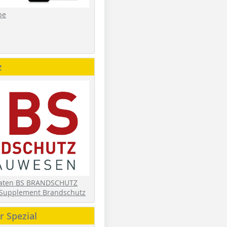
be
z
daten BS BRANDSCHUTZ
Supplement Brandschutz
 Spezial