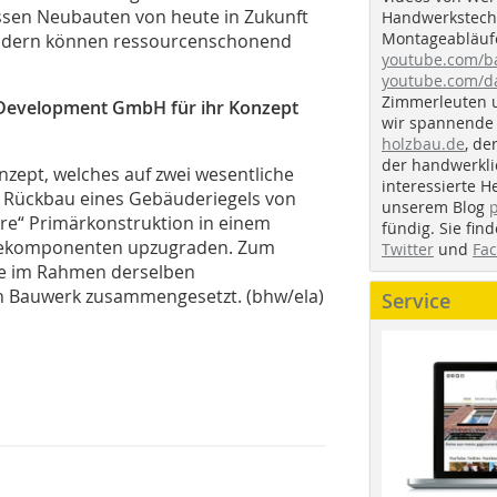
sen Neubauten von heute in Zukunft
Handwerkstechn
Montageabläufe
ondern können ressourcenschonend
youtube.com/
youtube.com/d
Zimmerleuten 
 Development GmbH für ihr Konzept
wir spannende 
holzbau.de
, de
der handwerkl
nzept, welches auf zwei wesentliche
interessierte H
r Rückbau eines Gebäuderiegels von
unserem Blog
are“ Primärkonstruktion in einem
fündig. Sie fi
äudekomponenten upzugraden. Zum
Twitter
und
Fa
e im Rahmen derselben
n Bauwerk zusammengesetzt. (bhw/ela)
Service