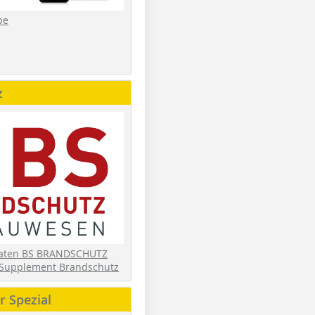
be
z
daten BS BRANDSCHUTZ
Supplement Brandschutz
 Spezial