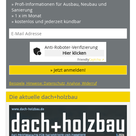
» Profi-Informationen für Ausbau, Neubau und
Sanierung
» 1 x im Monat
» kostenlos und jederzeit kündbar
Anti-Roboter-Verifizierung
Hier klicken
Friendly
Captcha ⇗
» Jetzt anmelden!
Beispiele, Hinweise: Datenschutz, Analyse, Widerruf
Die aktuelle dach+holzbau