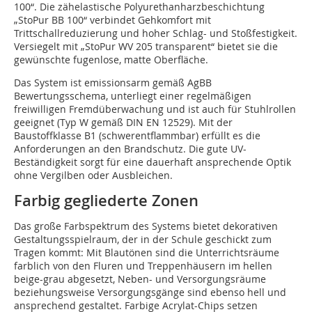
100“. Die zähelastische Polyurethanharzbeschichtung
„StoPur BB 100“ verbindet Gehkomfort mit
Trittschallreduzierung und hoher Schlag- und Stoßfestigkeit.
Versiegelt mit „StoPur WV 205 transparent“ bietet sie die
gewünschte fugenlose, matte Oberfläche.
Das System ist emissionsarm gemäß AgBB
Bewertungsschema, unterliegt einer regelmäßigen
freiwilligen Fremdüberwachung und ist auch für Stuhlrollen
geeignet (Typ W gemäß DIN EN 12529). Mit der
Baustoffklasse B1 (schwerentflammbar) erfüllt es die
Anforderungen an den Brandschutz. Die gute UV-
Beständigkeit sorgt für eine dauerhaft ansprechende Optik
ohne Vergilben oder Ausbleichen.
Farbig gegliederte Zonen
Das große Farbspektrum des Systems bietet dekorativen
Gestaltungsspielraum, der in der Schule geschickt zum
Tragen kommt: Mit Blautönen sind die Unterrichtsräume
farblich von den Fluren und Treppenhäusern im hellen
beige-grau abgesetzt, Neben- und Versorgungsräume
beziehungsweise Versorgungsgänge sind ebenso hell und
ansprechend gestaltet. Farbige Acrylat-Chips setzen