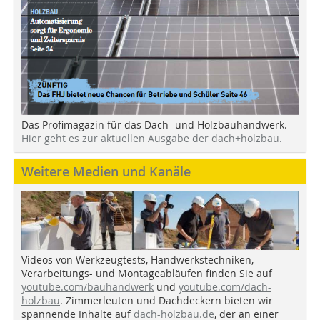
Das Profimagazin für das Dach- und Holzbauhandwerk.
Hier geht es zur aktuellen Ausgabe der dach+holzbau.
Weitere Medien und Kanäle
Videos von Werkzeugtests, Handwerkstechniken,
Verarbeitungs- und Montageabläufen finden Sie auf
youtube.com/bauhandwerk
und
youtube.com/dach-
holzbau
. Zimmerleuten und Dachdeckern bieten wir
spannende Inhalte auf
dach-holzbau.de
, der an einer