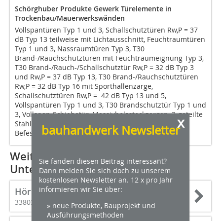
Schörghuber Produkte Gewerk Türelemente in
Trockenbau/Mauerwerkswänden
Vollspantüren Typ 1 und 3, Schallschutztüren Rw,P = 37
dB Typ 13 teilweise mit Lichtausschnitt, Feuchtraumtüren
Typ 1 und 3, Nassraumtüren Typ 3, T30
Brand-/Rauchschutztüren mit Feuchtraumeignung Typ 3,
T30 Brand-/Rauch-/Schallschutztür Rw,P = 32 dB Typ 3
und Rw,P = 37 dB Typ 13, T30 Brand-/Rauchschutztüren
Rw,P = 32 dB Typ 16 mit Sporthallenzarge,
Schallschutztüren Rw,P = 42 dB Typ 13 und 5,
Vollspantüren Typ 1 und 3, T30 Brandschutztür Typ 1 und
3, Vollspan-Schiebetür, Massivholzstockzargen, 2-geteilte
x
Stahlzarge mit Schattennut in Laschen-Klemm-
bauhandwerk Newsletter
Befestigung zum nachträglichen Einbau
Weitere Informationen zu den
Sie fanden diesen Beitrag interessant?
Unternehmen
Dann melden Sie sich doch zu unserem
kostenlosen Newsletter an. 12 x pro Jahr
informieren wir Sie über:
Hörmann KG Verkaufsgesellschaft
33803 Steinhagen
» neue Produkte, Bauprojekt und
Ausführungsmethoden