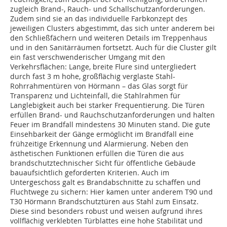
zugleich Brand-, Rauch- und Schallschutzanforderungen.
Zudem sind sie an das individuelle Farbkonzept des
jeweiligen Clusters abgestimmt, das sich unter anderem bei
den Schließfächern und weiteren Details im Treppenhaus
und in den Sanitärräumen fortsetzt. Auch für die Cluster gilt
ein fast verschwenderischer Umgang mit den
Verkehrsflächen: Lange, breite Flure sind untergliedert
durch fast 3 m hohe, großflächig verglaste Stahl-
Rohrrahmentüren von Hörmann – das Glas sorgt für
Transparenz und Lichteinfall, die Stahlrahmen für
Langlebigkeit auch bei starker Frequentierung. Die Türen
erfüllen Brand- und Rauchschutzanforderungen und halten
Feuer im Brandfall mindestens 30 Minuten stand. Die gute
Einsehbarkeit der Gänge ermöglicht im Brandfall eine
frühzeitige Erkennung und Alarmierung. Neben den
ästhetischen Funktionen erfüllen die Türen die aus
brandschutztechnischer Sicht für öffentliche Gebäude
bauaufsichtlich geforderten Kriterien. Auch im
Untergeschoss galt es Brandabschnitte zu schaffen und
Fluchtwege zu sichern: Hier kamen unter anderem T90 und
T30 Hörmann Brandschutztüren aus Stahl zum Einsatz.
Diese sind besonders robust und weisen aufgrund ihres
vollflächig verklebten Türblattes eine hohe Stabilität und