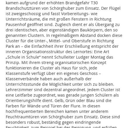
kamen aufgrund der erhöhten Brandgefahr T30
Brandschutztüren von Schörghuber zum Einsatz. Der Flügel
ist zweigeschossig und fasst Vorbereitungs- wie
Unterrichtsräume, die mit großen Fenstern in Richtung
Pausenhof geöffnet sind. Zugleich dient er als Übergang zu
drei identischen, aber eigenständigen Baukörpern, den so
genannten Clustern. In regelmäßigem Abstand docken diese
Cluster für die Unter-, Mittel- und Oberstufe in Richtung
Park an – die Einfachheit ihrer Erschließung entspricht der
inneren Organisationsstruktur des Lernortes: Eine Art
„Schule in Schule“ nennt Schulleiter Ludger Montag das
Prinzip. Mit ihrem streng organisatorischen Konzept
funktionieren die Cluster als Haus für sich, jede
Klassenstufe verfügt über ein eigenes Geschoss –
Klassenverbände haben auch außerhalb der
Unterrichtsstunde die Möglichkeit unter sich zu bleiben.
Lehrerzimmer sind dezentral angeordnet. Jedem Cluster ist
eine Leitfarbe zugeordnet, was gerade jungen Schülern als
Orientierungshilfe dient. Gelb, Grün oder Blau sind die
Farben für Wände und Türen der Flure. In diesen
hochfrequentierten Bereichen kamen unter anderem
Feuchtraumtüren von Schörghuber zum Einsatz. Diese sind
besonders robust, beständig gegen eindringende
Feuchtigkeit, zum Beispiel bei der Reinigung, und erfüllen