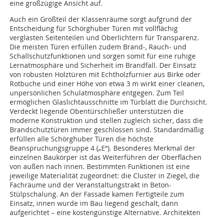
eine großzügige Ansicht auf.
Auch ein Großteil der Klassenräume sorgt aufgrund der
Entscheidung für Schörghuber Türen mit vollflächig
verglasten Seitenteilen und Oberlichtern für Transparenz.
Die meisten Türen erfüllen zudem Brand-, Rauch- und
Schallschutzfunktionen und sorgen somit für eine ruhige
Lernatmosphäre und Sicherheit im Brandfall. Der Einsatz
von robusten Holztüren mit Echtholzfurnier aus Birke oder
Rotbuche und einer Höhe von etwa 3 m wirkt einer cleanen,
unpersönlichen Schulatmosphäre entgegen. Zum Teil
ermöglichen Glaslichtausschnitte im Türblatt die Durchsicht.
Verdeckt liegende Obentürschließer unterstützen die
moderne Konstruktion und stellen zugleich sicher, dass die
Brandschutztüren immer geschlossen sind. Standardmäßig
erfüllen alle Schörghuber Türen die höchste
Beanspruchungsgruppe 4 („E“). Besonderes Merkmal der
einzelnen Baukörper ist das Weiterführen der Oberflächen
von außen nach innen. Bestimmten Funktionen ist eine
jeweilige Materialität zugeordnet: die Cluster in Ziegel, die
Fachräume und der Veranstaltungstrakt in Beton-
Stülpschalung. An der Fassade kamen Fertigteile zum
Einsatz, innen wurde im Bau liegend geschalt, dann
aufgerichtet – eine kostengünstige Alternative. Architekten