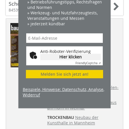
» Betriebsführungstipps, Rechtsfragen
Schörghuber Spezialtüren KG
und Normen
84539 Ampfing
» Werkzeug- und Nutzfahrzeugtests,
Veranstaltungen und Messen
» jederzeit kündbar
Dieser Artikel erschien in
BHW 7-8/2019
BAUSTELLE DES MONATS
Anti-Roboter-Verifizierung
Meisterhaus Kandinsky/Klee in
Hier klicken
Dessau saniert
Friendly
Captcha ⇗
WORLD SKILLS 2019
Portrait der
deutschen Teilnehmerin Jessica
Melden Sie sich jetzt an!
Jörges
WERKSTATT + BETRIEB
Arbeitsdielen-
Beispiele, Hinweise: Datenschutz, Analyse,
System
Widerruf
PUTZ + STUCK
Schabeputz am Haus
am Horn in Weimar
TROCKENBAU
Neubau der
Kunsthalle in Mannheim