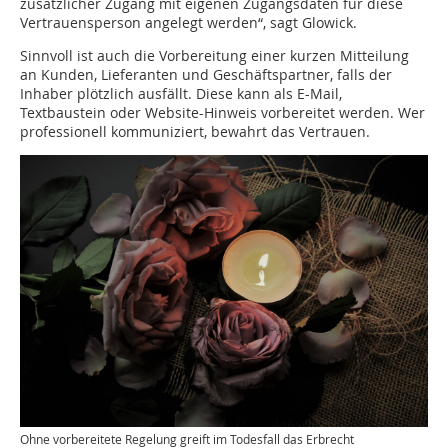
zusätzlicher Zugang mit eigenen Zugangsdaten für diese
Vertrauensperson angelegt werden“, sagt Glowick.
Sinnvoll ist auch die Vorbereitung einer kurzen Mitteilung
an Kunden, Lieferanten und Geschäftspartner, falls der
Inhaber plötzlich ausfällt. Diese kann als E-Mail,
Textbaustein oder Website-Hinweis vorbereitet werden. Wer
professionell kommuniziert, bewahrt das Vertrauen.
Ohne vorbereitete Regelung greift im Todesfall das Erbrecht