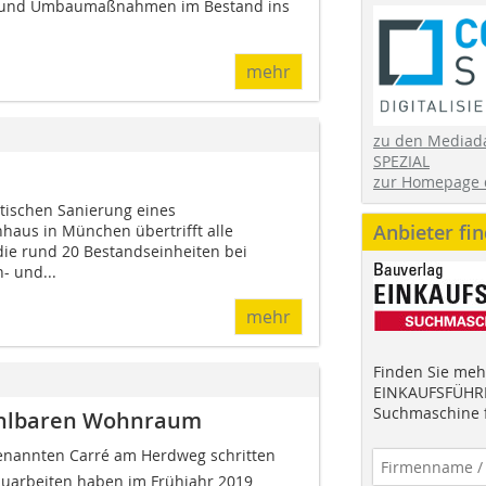
u- und Umbaumaßnahmen im Bestand ins
mehr
zu den Mediad
SPEZIAL
zur Homepage 
tischen Sanierung eines
Anbieter fi
aus in München übertrifft alle
ie rund 20 Bestandseinheiten bei
- und...
mehr
Finden Sie mehr
EINKAUFSFÜHRE
Suchmaschine f
ahlbaren Wohnraum
enannten Carré am Herdweg schritten
bauarbeiten haben im Frühjahr 2019