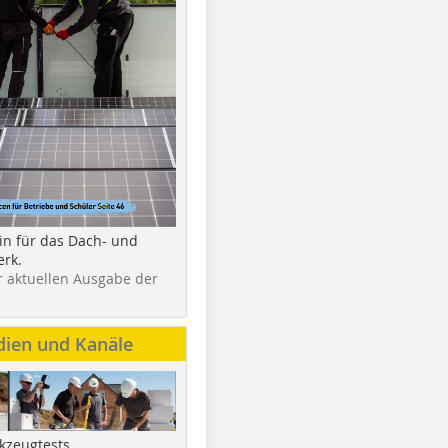
in für das Dach- und
rk.
r aktuellen Ausgabe der
dien und Kanäle
kzeugtests,