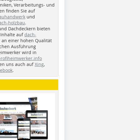
iken, Verarbeitungs- und
n finden Sie auf
bauhandwerk
und
ach-holzbau
.
und Dachdeckern bieten
Inhalte auf
dach-
r an einer hohen Qualität
ichen Ausführung
eimwerker wird in
profiheimwerker.info
nden uns auch auf
Xing
,
cebook
.