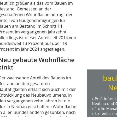
deutlich größer als das vom Bauen im
Bestand. Gemessen an der
geschaffenen Wohnfläche beträgt der
Anteil von Baugenehmigungen für
Bauen am Bestand im Schnitt 14
Prozent im vergangenen Jahrzehnt.
Allerdings ist dieser Anteil seit 2014 von
bundesweit 13 Prozent auf über 19
Prozent im Jahr 2024 angestiegen.
Neu gebaute Wohnfläche
sinkt
bau
Der wachsende Anteil des Bauens im
Bestand an den gesamten
Ne
Bautätigkeiten erklärt sich auch mit der
Entwicklung des Neubauvolumens. In
» Profi-Inform
den vergangenen zehn Jahren ist die
Neubau und S
durch Neubau geschaffene Wohnfläche
» 1 x im Mona
in allen Bundesländern gesunken, nach
» kostenlos u