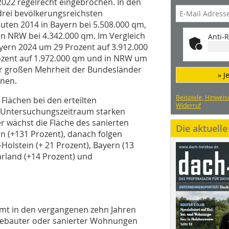
2022 regelrecht eingebrochen. In den
drei bevölkerungsreichsten
ten 2014 in Bayern bei 5.508.000 qm,
n NRW bei 4.342.000 qm. Im Vergleich
Anti-R
yern 2024 um 29 Prozent auf 3.912.000
zent auf 1.972.000 qm und in NRW um
der großen Mehrheit der Bundesländer
» J
nnen.
Beispiele, Hinweis
Flächen bei den erteilten
Widerruf
 Untersuchungszeitraum starken
r wächst die Fläche des sanierten
Die aktuell
 (+131 Prozent), danach folgen
Holstein (+ 21 Prozent), Bayern (13
arland (+14 Prozent) und
mt in den vergangenen zehn Jahren
 gebauter oder sanierter Wohnungen