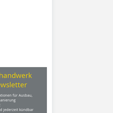
handwerk
wsletter
ationen für Ausbau,
anierung
t
nd jederzeit kündbar