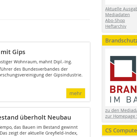
Aktuelle Ausga
Mediadaten
Abo-Shop
Heftarchiv
Brandschut
mit Gips
nstiger Wohnraum, mahnt Dipl.-Ing.
sführer des Bundesverbandes der
orschungsvereinigung der Gipsindustrie.
mehr
zu den Media
Bestand überholt Neubau
zur Homepage 
 Tempo, das Bauen im Bestand gewinnt
CS Computer
s zeigt der aktuelle Greyfield-Index,