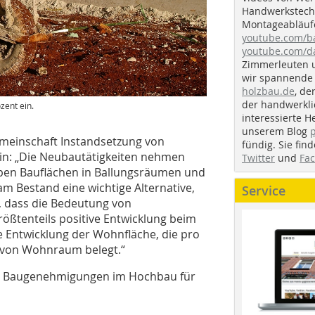
Handwerkstechn
Montageabläufe
youtube.com/
youtube.com/d
Zimmerleuten 
wir spannende 
holzbau.de
, de
der handwerkl
zent ein.
interessierte H
unserem Blog
meinschaft Instandsetzung von
fündig. Sie fi
ein: „Die Neubautätigkeiten nehmen
Twitter
und
Fa
pen Bauflächen in Ballungsräumen und
m Bestand eine wichtige Alternative,
Service
, dass die Bedeutung von
rößtenteils positive Entwicklung beim
e Entwicklung der Wohnfläche, die pro
g von Wohnraum belegt.“
für Baugenehmigungen im Hochbau für