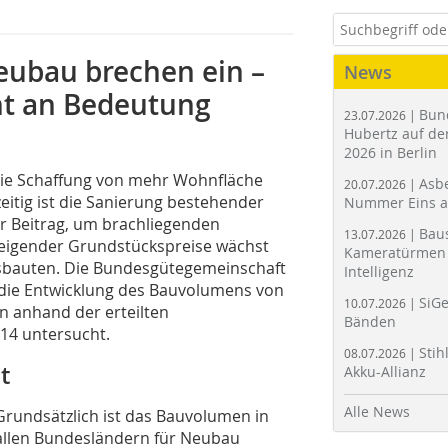
Neubau brechen ein –
News
nt an Bedeutung
Bun
23.07.2026 |
Hubertz auf der
2026 in Berlin
ie Schaffung von mehr Wohnfläche
Asbe
20.07.2026 |
zeitig ist die Sanierung bestehender
Nummer Eins 
r Beitrag, um brachliegenden
Bau
13.07.2026 |
eigender Grundstückspreise wächst
Kameratürmen 
sbauten. Die Bundesgütegemeinschaft
Intelligenz
 die Entwicklung des Bauvolumens von
SiGe
10.07.2026 |
 anhand der erteilten
Bänden
14 untersucht.
Stih
08.07.2026 |
t
Akku-Allianz
Alle News
Grundsätzlich ist das Bauvolumen in
allen Bundesländern für Neubau