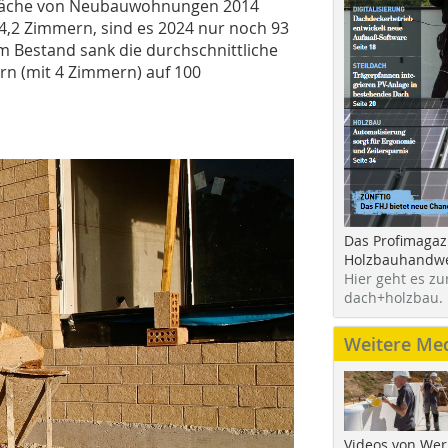
nfläche von Neubauwohnungen 2014
,2 Zimmern, sind es 2024 nur noch 93
 Bestand sank die durchschnittliche
 (mit 4 Zimmern) auf 100
Das Profimagaz
Holzbauhandwe
Hier geht es zu
dach+holzbau.
Weitere Me
Videos von Wer