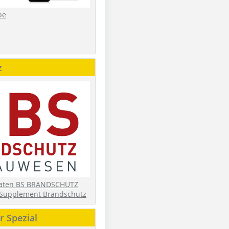
be
z
daten BS BRANDSCHUTZ
Supplement Brandschutz
 Spezial