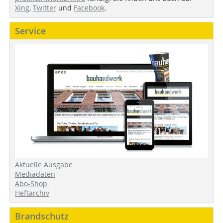
Xing
,
Twitter
und
Facebook
.
Service
Aktuelle Ausgabe
Mediadaten
Abo-Shop
Heftarchiv
Brandschutz