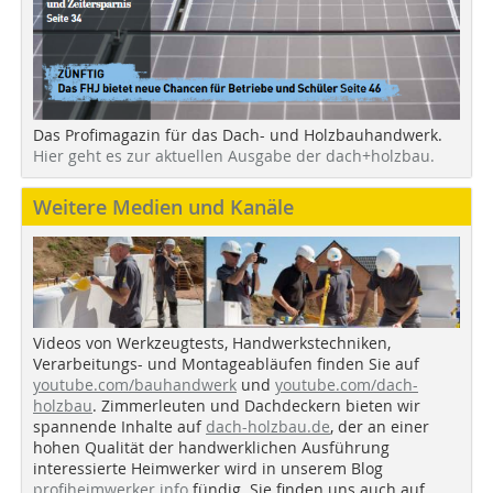
Das Profimagazin für das Dach- und Holzbauhandwerk.
Hier geht es zur aktuellen Ausgabe der dach+holzbau.
Weitere Medien und Kanäle
Videos von Werkzeugtests, Handwerkstechniken,
Verarbeitungs- und Montageabläufen finden Sie auf
youtube.com/bauhandwerk
und
youtube.com/dach-
holzbau
. Zimmerleuten und Dachdeckern bieten wir
spannende Inhalte auf
dach-holzbau.de
, der an einer
hohen Qualität der handwerklichen Ausführung
interessierte Heimwerker wird in unserem Blog
profiheimwerker.info
fündig. Sie finden uns auch auf