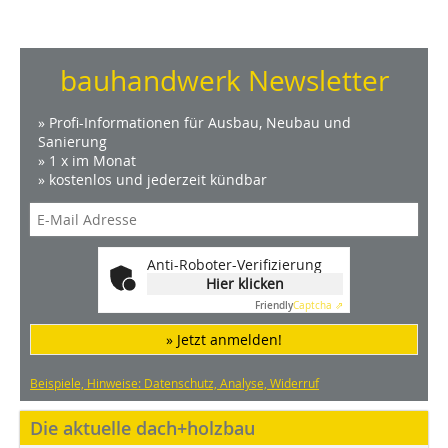
bauhandwerk Newsletter
» Profi-Informationen für Ausbau, Neubau und
Sanierung
» 1 x im Monat
» kostenlos und jederzeit kündbar
Anti-Roboter-Verifizierung
Hier klicken
Friendly
Captcha ⇗
» Jetzt anmelden!
Beispiele, Hinweise: Datenschutz, Analyse, Widerruf
Die aktuelle dach+holzbau