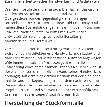
Zusammenarbeit zwischen Handwerkern und Architekten
Drei Gesimse gliedern die Fassade. Die Flächen dazwischen
werden am Sockel- und am ersten und zweiten
Obergeschoss von den gegenläufig-wellenförmigen
Bossenbändern strukturiert. Andreas Hild und Dionys Ottl
haben diese Bossenbänder gemeinsam mit dem Münchner
Stuckateurbetrieb Restauro Putz GmbH Arte Antica
entwickelt, der solch anspruchsvolle Gestaltung
handwerklich umzusetzen weiß.
Verschiedene Arten der Herstellung wurden im Vorfeld
zwischen den Architekten und Handwerkern diskutiert und
dabei der zeitliche und wirtschaftliche Aufwand abgewogen.
„Wie immer bei solchen Prozessen geht es um die
Entwicklung eines gemeinsamen Ergebnisses, schließlich ist
der Architekt von der glück­­lichen Hand seines Handwerkers
abhängig. Auf dem Weg dorthin ist dann mal der eine oder
mal der andere skeptisch gegenüber dem nächsten Schritt.
Die aus­führende Firma hat aber den Refe­renz­charakter des
Projektes erkannt und sich weit über ihre wirt­schaft­lichen
Grenzen hinaus engagiert“, sagt Andreas Hild.
Herstellung der Stuckformteile