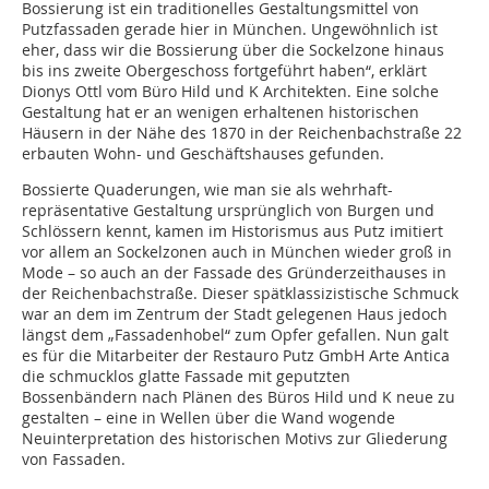
Bossierung ist ein traditionelles Gestaltungsmittel von
Putzfassaden gerade hier in München. Ungewöhnlich ist
eher, dass wir die Bossierung über die Sockelzone hinaus
bis ins zweite Obergeschoss fortgeführt haben“, erklärt
Dionys Ottl vom Büro Hild und K Architekten. Eine solche
Gestaltung hat er an wenigen erhaltenen historischen
Häusern in der Nähe des 1870 in der Reichen­bachstraße 22
erbauten Wohn- und Geschäftshauses gefunden.
Bossierte Quaderungen, wie man sie als wehrhaft-
repräsentative Gestaltung ursprünglich von Burgen und
Schlössern kennt, kamen im Historismus aus Putz imitiert
vor allem an Sockelzonen auch in München wieder groß in
Mode – so auch an der Fassade des Gründerzeithauses in
der Reichenbachstraße. Dieser spätklassizistische Schmuck
war an dem im Zentrum der Stadt gelegenen Haus jedoch
längst dem „Fassadenhobel“ zum Opfer gefallen. Nun galt
es für die Mitarbeiter der Restauro Putz GmbH Arte Antica
die schmucklos glatte Fassade mit geputzten
Bossenbändern nach Plänen des Büros Hild und K neue zu
gestalten – eine in Wellen über die Wand wogende
Neuinterpretation des historischen Motivs zur Gliederung
von Fassaden.