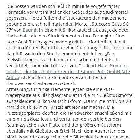
Die Bossen wurden schließlich mit Hilfe vorgefertigter
Formteile vor Ort im Keller des Gebäudes aus Stuckmörtel
gegossen. Hierzu füllten die Stuckateure den mit Zement
gebundenen, schnell härtenden Mörtel „Stuccoco Guss SG
87“ von
Baumit
in eine mit Silikonkautschuk ausgekleidete
Hartschale, die den Stuckelementen ihre Form gibt. Eine
hohe Aushärtungsgeschwindigkeit ist erforderlich, damit
auch in dünnen Bereichen keine Spannungsdifferenzen und
damit Risse in den Stuckelementen entstehen. „Der
Gießstuckmörtel wird dann ein bisschen mit der Kelle
verdichtet, damit die Luft rausgeht“, erklärt
Hans Nonnen­
macher, der Geschäftsführer der Restauro Putz GmbH Arte
Antica
ist. Für dünne Elemente ver­wendeten die
Handwerker Glasfasergewebe als
Armierung, für dicke Elemente legten sie eine Putz­
trägerplatte aus Blähglasgranulat in die mit Gieß­stuckmörtel
ausgekleidete Silikonkautschukform. „Dünn meint 15 bis 20
mm, dick ab 40 mm“, präzisiert Nonnenmacher. Die
Putzträgerplatte klopften die Handwerker anschließend mit
einem Holzklotz fest und verfüllten den verbleibenden
Raum zwischen der Platte und der größeren Gussform
ebenfalls mit Gießstuckmörtel. Nach dem Aushärten des
Mörtels wurde ausgeschalt: die Silikonkautschukform vom