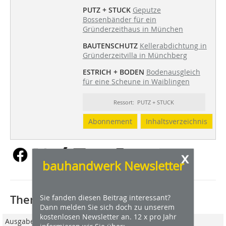
PUTZ + STUCK
Geputze
Bossenbänder für ein
Gründerzeithaus in München
BAUTENSCHUTZ
Kellerabdichtung in
Gründerzeitvilla in Münchberg
ESTRICH + BODEN
Bodenausgleich
für eine Scheune in Waiblingen
Ressort: PUTZ + STUCK
Abonnement
Inhaltsverzeichnis
x
bauhandwerk Newsletter
Thematisch passende Artikel:
Sie fanden diesen Beitrag interessant?
Dann melden Sie sich doch zu unserem
kostenlosen Newsletter an. 12 x pro Jahr
Ausgabe 10/2021