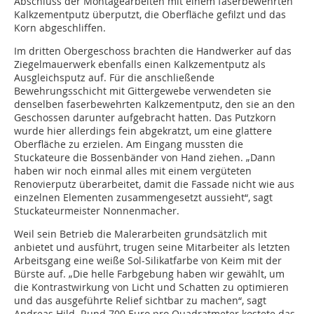
Abschluss der Montagearbeiten mit einem faserbewehrten
Kalkzementputz überputzt, die Oberfläche gefilzt und das
Korn abgeschliffen.
Im dritten Obergeschoss brachten die Handwerker auf das
Ziegelmauerwerk ebenfalls einen Kalkzementputz als
Ausgleichsputz auf. Für die anschließende
Bewehrungsschicht mit Gittergewebe verwendeten sie
denselben faserbewehrten Kalkzementputz, den sie an den
Geschossen darunter aufgebracht hatten. Das Putzkorn
wurde hier allerdings fein abgekratzt, um eine glattere
Oberfläche zu erzielen. Am Eingang mussten die
Stuckateure die Bossenbänder von Hand ziehen. „Dann
haben wir noch einmal alles mit einem vergüteten
Renovierputz überarbeitet, damit die Fassade nicht wie aus
einzelnen Elementen zusammengesetzt aussieht“, sagt
Stuckateurmeister Nonnenmacher.
Weil sein Betrieb die Malerarbeiten grundsätzlich mit
anbietet und ausführt, trugen seine Mitarbeiter als letzten
Arbeitsgang eine weiße Sol-Silikatfarbe von Keim mit der
Bürste auf. „Die helle Farbgebung haben wir gewählt, um
die Kontrastwirkung von Licht und Schatten zu optimieren
und das ausgeführte Relief sichtbar zu machen“, sagt
Andreas Hild. Rund 700 Euro pro Quadratmeter kostete das