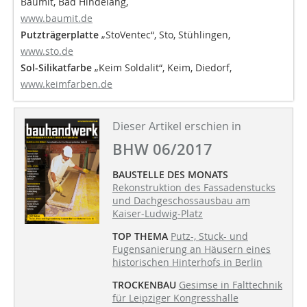
Baumit, Bad Hindelang,
www.baumit.de
Putzträgerplatte
„StoVentec“, Sto, Stühlingen,
www.sto.de
Sol-Silikatfarbe
„Keim Soldalit“, Keim, Diedorf,
www.keimfarben.de
Dieser Artikel erschien in
BHW 06/2017
BAUSTELLE DES MONATS
Rekonstruktion des Fassadenstucks
und Dachgeschossausbau am
Kaiser-Ludwig-Platz
TOP THEMA
Putz-, Stuck- und
Fugensanierung an Häusern eines
historischen Hinterhofs in Berlin
TROCKENBAU
Gesimse in Falttechnik
für Leipziger Kongresshalle