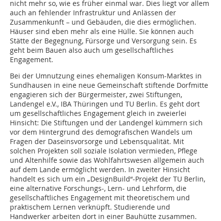
nicht mehr so, wie es früher einmal war. Dies liegt vor allem
auch an fehlender Infrastruktur und Anlässen der
Zusammenkunft – und Gebäuden, die dies ermöglichen.
Häuser sind eben mehr als eine Hülle. Sie können auch
Stätte der Begegnung, Fürsorge und Versorgung sein. Es
geht beim Bauen also auch um gesellschaftliches
Engagement.
Bei der Umnutzung eines ehemaligen Konsum-Marktes in
Sundhausen in eine neue Gemeinschaft stiftende Dorfmitte
engagieren sich der Bürgermeister, zwei Stiftungen,
Landengel e.V., IBA Thüringen und TU Berlin. Es geht dort
um gesellschaftliches Engagement gleich in zweierlei
Hinsicht: Die Stiftungen und der Landengel kümmern sich
vor dem Hintergrund des demografischen Wandels um
Fragen der Daseinsvorsorge und Lebensqualität. Mit
solchen Projekten soll soziale Isolation vermieden, Pflege
und Altenhilfe sowie das Wohlfahrtswesen allgemein auch
auf dem Lande ermöglicht werden. In zweiter Hinsicht
handelt es sich um ein „DesignBuild“-Projekt der TU Berlin,
eine alternative Forschungs-, Lern- und Lehrform, die
gesellschaftliches Engagement mit theoretischem und
praktischem Lernen verknüpft. Studierende und
Handwerker arbeiten dort in einer Bauhütte zusammen.