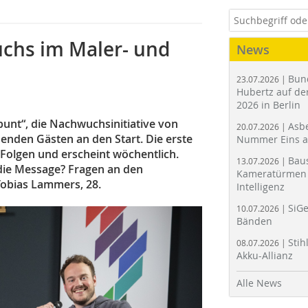
chs im Maler- und
News
Bun
23.07.2026 |
Hubertz auf der
2026 in Berlin
bunt“, die Nachwuchsinitiative von
Asbe
20.07.2026 |
enden Gästen an den Start. Die erste
Nummer Eins 
 Folgen und erscheint wöchentlich.
Bau
13.07.2026 |
die Message? Fragen an den
Kameratürmen 
obias Lammers, 28.
Intelligenz
SiGe
10.07.2026 |
Bänden
Stih
08.07.2026 |
Akku-Allianz
Alle News