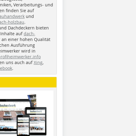
iken, Verarbeitungs- und
n finden Sie auf
bauhandwerk
und
ach-holzbau
.
und Dachdeckern bieten
Inhalte auf
dach-
r an einer hohen Qualität
ichen Ausführung
eimwerker wird in
profiheimwerker.info
nden uns auch auf
Xing
,
cebook
.