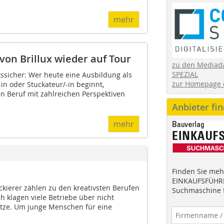
mehr
von Brillux wieder auf Tour
zu den Mediad
SPEZIAL
nftssicher: Wer heute eine Ausbildung als
zur Homepage 
-in oder Stuckateur/-in beginnt,
en Beruf mit zahlreichen Perspektiven
Anbieter fi
mehr
Finden Sie mehr
EINKAUFSFÜHRE
ckierer zählen zu den kreativsten Berufen
Suchmaschine f
 klagen viele Betriebe über nicht
tze. Um junge Menschen für eine