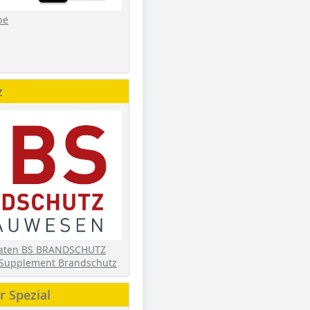
be
z
daten BS BRANDSCHUTZ
Supplement Brandschutz
 Spezial