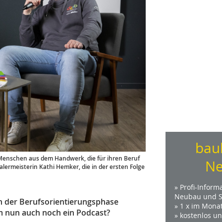
bau
 Menschen aus dem Handwerk, die für ihren Beruf
Ne
lermeisterin Kathi Hemker, die in der ersten Folge
» Profi-Inform
Neubau und S
 in der Berufsorientierungsphase
» 1 x im Mona
um nun auch noch ein Podcast?
» kostenlos u