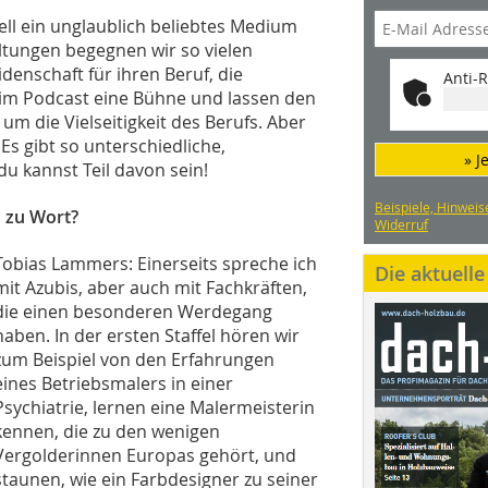
ll ein unglaublich beliebtes Medium
ltungen begegnen wir so vielen
denschaft für ihren Beruf, die
Anti-R
 im Podcast eine Bühne und lassen den
um die Vielseitigkeit des Berufs. Aber
s gibt so unterschiedliche,
» J
u kannst Teil davon sein!
Beispiele, Hinweis
 zu Wort?
Widerruf
Tobias Lammers: Einerseits spreche ich
Die aktuell
mit Azubis, aber auch mit Fachkräften,
die einen besonderen Werdegang
haben. In der ersten Staffel hören wir
zum Beispiel von den Erfahrungen
eines Betriebsmalers in einer
Psychiatrie, lernen eine Malermeisterin
kennen, die zu den wenigen
Vergolderinnen Europas gehört, und
staunen, wie ein Farbdesigner zu seiner