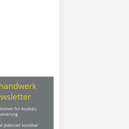
handwerk
wsletter
ationen für Ausbau,
anierung
t
nd jederzeit kündbar