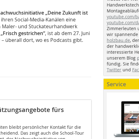
Handwerkstechn
Montageabläufe
achwuchsinitiative „Deine Zukunft ist
youtube.com/
ihren Social-Media-Kanälen eine
youtube.com/d
im Maler- und Stuckateurhandwerk
Zimmerleuten 
„Frisch gestrichen“
, ist ab dem 27. Juni
wir spannende 
– überall dort, wo es Podcasts gibt.
holzbau.de
, de
der handwerkl
interessierte H
unserem Blog
fündig. Sie fi
Twitter
und
Fa
Service
tützungsangebote fürs
iten bleibt persönlicher Kontakt für die
cheidend. Das zeigt auch die School-Tour
nt, der Nachwuchsinitiative von...