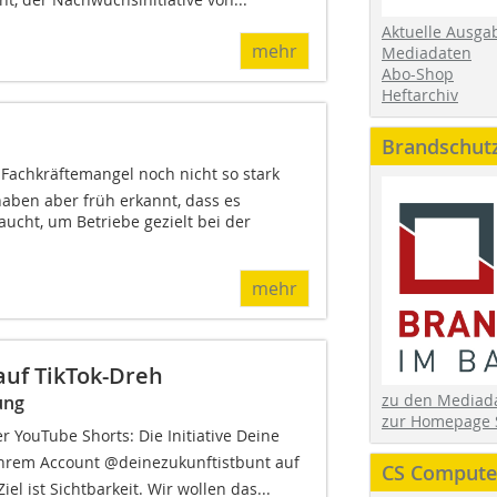
Aktuelle Ausga
mehr
Mediadaten
Abo-Shop
Heftarchiv
Brandschut
 Fachkräftemangel noch nicht so stark
haben aber früh erkannt, dass es
aucht, um Betriebe gezielt bei der
mehr
 auf TikTok-Dreh
zu den Media
ung
zur Homepage 
 YouTube Shorts: Die Initiative Deine
t ihrem Account @deinezukunftistbunt auf
CS Computer
Ziel ist Sichtbarkeit. Wir wollen das...