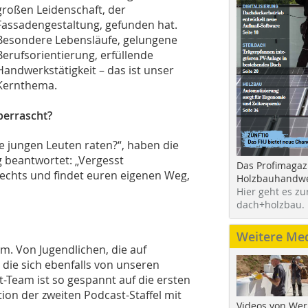
großen Leidenschaft, der
Fassadengestaltung, gefunden hat.
Besondere Lebensläufe, gelungene
Berufsorientierung, erfüllende
Handwerkstätigkeit – das ist unser
Kernthema.
berrascht?
 jungen Leuten raten?“, haben die
 beantwortet: „Vergesst
Das Profimagaz
echts und findet euren eigenen Weg,
Holzbauhandwe
Hier geht es zu
dach+holzbau.
Weitere Me
m. Von Jugendlichen, die auf
 die sich ebenfalls von unseren
t-Team ist so gespannt auf die ersten
ion der zweiten Podcast-Staffel mit
Videos von Wer