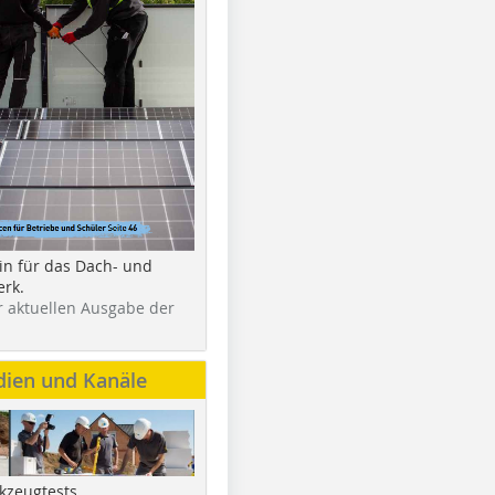
in für das Dach- und
rk.
r aktuellen Ausgabe der
dien und Kanäle
kzeugtests,