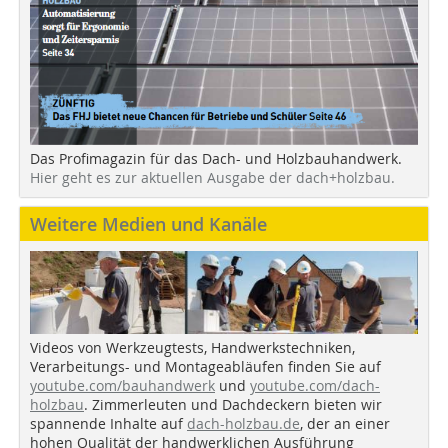
Das Profimagazin für das Dach- und Holzbauhandwerk.
Hier geht es zur aktuellen Ausgabe der dach+holzbau.
Weitere Medien und Kanäle
Videos von Werkzeugtests, Handwerkstechniken,
Verarbeitungs- und Montageabläufen finden Sie auf
youtube.com/bauhandwerk
und
youtube.com/dach-
holzbau
. Zimmerleuten und Dachdeckern bieten wir
spannende Inhalte auf
dach-holzbau.de
, der an einer
hohen Qualität der handwerklichen Ausführung