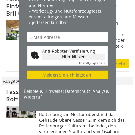
Einfamilienhauses in Hauzenberg mit
und Normen
» Werkzeug- und Nutzfahrzeugtests,
Brillux-Farben gestaltet
Veranstaltungen und Messen
» jederzeit kündbar
Natürliche Farbtöne mit einem sanften
Charakter: Das Einfamilienhaus in
Hauzenberg von Evelyn Unfried und ihrem
Ehemann Daniel steht im Einklang mit der
ländlichen Umgebung. Damit diese Optik
Anti-Roboter-Verifizierung
lange...
Hier klicken
mehr
Friendly
Captcha ⇗
Melden Sie sich jetzt an!
Ausgabe 04/2021
Fassadensanierung des Kulturamtes
Beispiele, Hinweise: Datenschutz, Analyse,
Widerruf
Rottenburg mit Brillux-Farbe
Als eines von wenigen Gebäuden in
Rottenburg am Neckar überstand das
Gebäude Obere Gasse 12, in dem sich das
Rottenburger Kulturamt befindet, den
verheerenden Stadtbrand von 1644 und