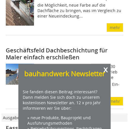
die Möglichkeit, neue Farbe auf die
Dachfläche zu bringen, was im Vergleich zu
einer Neueindeckung...
mehr
Geschäftsfeld Dachbeschichtung für
Maler einfach erschließen
Bis 2019 führte Jürgen Busch den vor 30
x
bauhandwerk Newsletter
Jahren gegründeten Malermeisterbetrieb
alleine  doch irgendwann überstieg die
Anzahl der Aufträge die Kapazität des Ein-
Mann-Unternehmens. Fortan...
Sie fanden diesen Beitrag interessant?
Dann melden Sie sich doch zu unserem
mehr
kostenlosen Newsletter an. 12 x pro Jahr
informieren wir Sie über:
» neue Produkte, Bauprojekt und
Ausgabe 03/2024
Ausführungsmethoden
Fassade und Dachuntersicht eines
» Betriebsführungstipps, Rechtsfragen