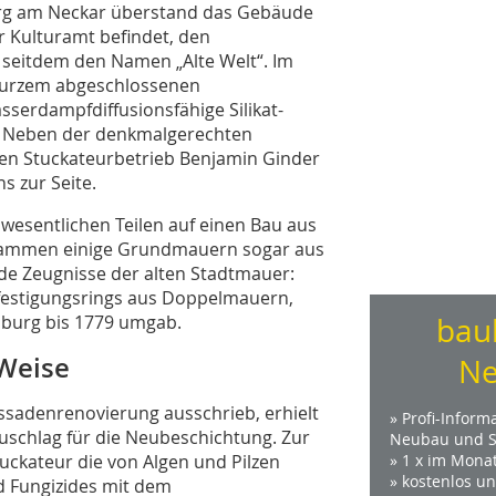
urg am Neckar überstand das Gebäude
r Kulturamt befindet, den
seitdem den Namen „Alte Welt“. Im
kurzem abgeschlossenen
erdampfdiffusionsfähige Silikat-
z. Neben der denkmalgerechten
n Stuckateurbetrieb Benjamin Ginder
s zur Seite.
esentlichen Teilen auf einen Bau aus
 stammen einige Grundmauern sogar aus
de Zeugnisse der alten Stadtmauer:
efestigungsrings aus Doppelmauern,
burg bis 1779 umgab.
bau
 Weise
Ne
Fassadenrenovierung ausschrieb, erhielt
» Profi-Inform
uschlag für die Neubeschichtung. Zur
Neubau und S
uckateur die von Algen und Pilzen
» 1 x im Mona
» kostenlos u
nd Fungizides mit dem