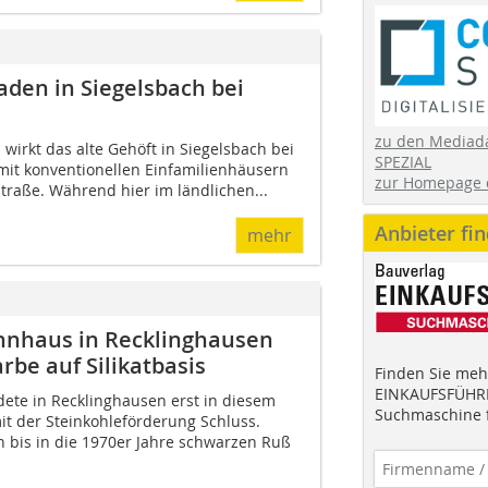
den in Siegelsbach bei
zu den Mediad
 wirkt das alte Gehöft in ­Siegelsbach bei
SPEZIAL
mit konven­tionellen Einfamilienhäusern
zur Homepage 
raße. Während hier im ländlichen...
Anbieter fi
mehr
nhaus in Recklinghausen
be auf Silikatbasis
Finden Sie mehr
EINKAUFSFÜHRE
dete in Recklinghausen erst in diesem
Suchmaschine f
it der Steinkohleförderung Schluss.
h bis in die 1970er Jahre schwarzen Ruß