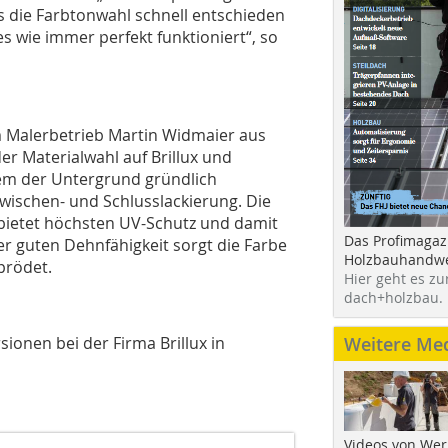
ss die Farbtonwahl schnell entschieden
es wie immer perfekt funktioniert“, so
m Malerbetrieb Martin Widmaier aus
er Materialwahl auf Brillux und
dem der Untergrund gründlich
Zwischen- und Schlusslackierung. Die
bietet höchsten UV-Schutz und damit
Das Profimagaz
ner guten Dehnfähigkeit sorgt die Farbe
Holzbauhandwe
prödet.
Hier geht es zu
dach+holzbau.
onen bei der Firma Brillux in
Weitere Me
Videos von Wer