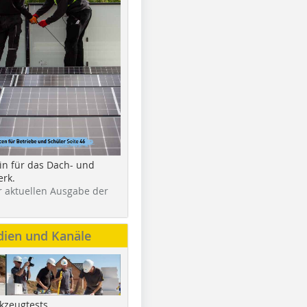
in für das Dach- und
rk.
r aktuellen Ausgabe der
dien und Kanäle
kzeugtests,