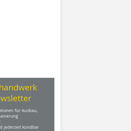
handwerk
wsletter
ationen für Ausbau,
anierung
t
nd jederzeit kündbar