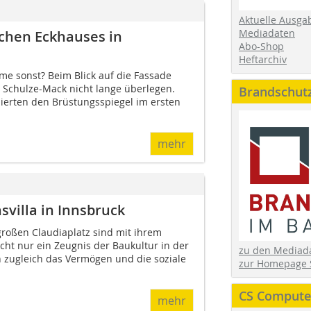
Aktuelle Ausga
Mediadaten
schen Eckhauses in
Abo-Shop
Heftarchiv
e sonst? Beim Blick auf die Fassade
 Schulze-Mack nicht lange überlegen.
Brandschut
zierten den Brüstungsspiegel im ersten
mehr
villa in Innsbruck
großen Claudiaplatz sind mit ihrem
icht nur ein Zeugnis der Baukultur in der
zu den Media
n zugleich das Vermögen und die soziale
zur Homepage 
CS Computer
mehr