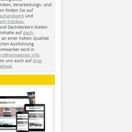
iken, Verarbeitungs- und
n finden Sie auf
bauhandwerk
und
ach-holzbau
.
und Dachdeckern bieten
Inhalte auf
dach-
r an einer hohen Qualität
ichen Ausführung
eimwerker wird in
profiheimwerker.info
nden uns auch auf
Xing
,
cebook
.