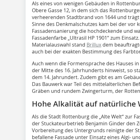
Als eines von wenigen Gebäuden in Rottenb
Obere Gasse 12, in dem sich das Rottenburge
verheerenden Stadtbrand von 1644 und trägt 
Sinne des Denkmalschutzes kam bei der vor 
Fassadensanierung die hochdeckende und wass
Fassadenfarbe „Ultrasil HP 1901“ zum Einsat
Materialauswahl stand
Brillux
dem beauftragte
auch bei der exakten Bestimmung des Farbton
Auch wenn die Formensprache des Hauses in w
der Mitte des 16. Jahrhunderts hinweist, so
dem 14. Jahrundert. Zudem gibt es am Gebäu
Das Bauwerk war Teil des mittelalterlichen B
Gräben und rundem Zwingerturm, der Rotten
Hohe Alkalität auf natürliche
Als die Stadt Rottenburg die „Alte Welt“ zur 
der Stuckateurbetrieb Benjamin Ginder den Z
Vorbereitung des Untergrunds reinigte der St
befallene Fassade unter Einsatz eines Algi- u