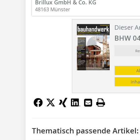
Brillux GmbH & Co. KG
48163 Münster
Dieser Ar
BHW 04
Re
A
Inha
Thematisch passende Artikel: