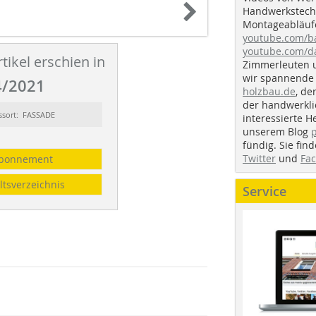
Handwerkstechn
Montageabläufe
youtube.com/
youtube.com/d
tikel erschien in
Zimmerleuten 
wir spannende 
/2021
holzbau.de
, de
der handwerkl
ssort: FASSADE
interessierte H
unserem Blog
fündig. Sie fi
Twitter
und
Fa
bonnement
ltsverzeichnis
Service