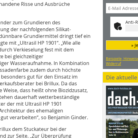
rhandene Risse und Ausbrüche
Ginder zum Grundieren des
Anti-R
ung der nachfolgenden Silikat-
dünnbare Grundiermittel dringt tief ein
te mit „Ultrasil HP 1901“. „Wie alle
» J
 durch Verkieselung fest mit dem
 bei gleichzeitiger
Beispiele, Hinweis
ßiger Wasseraufnahme. In Kombination
Widerruf
Fassadenfarbe zudem durch höchste
 besonders gut für den Einsatz im
Die aktuell
rkaufsberater bei Brillux. Da das
e Weise, dass heißt ohne Biozidzusatz,
tstehen dauerhaft wetterbeständige
er der mit Ultrasil HP 1901
 Architektur des ehemaligen
gut verarbeiten“, so Benjamin Ginder.
illux dem Stuckateur bei der
end zur Seite. „Zur Überprüfung