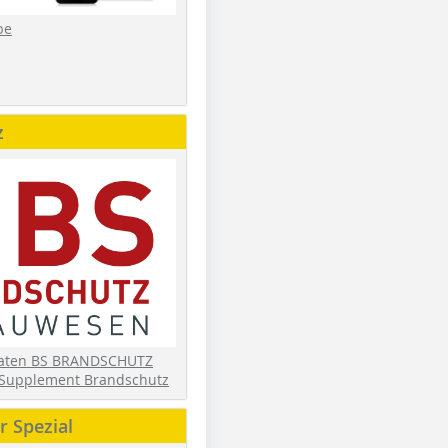
be
z
daten BS BRANDSCHUTZ
Supplement Brandschutz
 Spezial