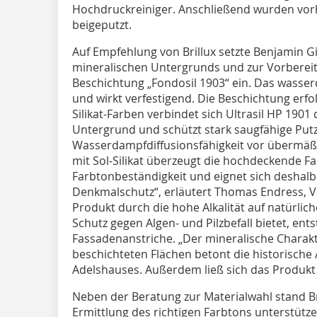
Hochdruckreiniger. Anschließend wurden vo
beigeputzt.
Auf Empfehlung von Brillux setzte Benjamin 
mineralischen Untergrunds und zur Vorbereit
Beschichtung „Fondosil 1903“ ein. Das wasser
und wirkt verfestigend. Die Beschichtung erfolg
Silikat-Farben verbindet sich Ultrasil HP 1901
Untergrund und schützt stark saugfähige Putze
Wasserdampfdiffusionsfähigkeit vor übermä
mit Sol-Silikat überzeugt die hochdeckende 
Farbtonbeständigkeit und eignet sich deshalb
Denkmalschutz“, erläutert Thomas Endress, Ve
Produkt durch die hohe Alkalität auf natürlich
Schutz gegen Algen- und Pilzbefall bietet, en
Fassadenanstriche. „Der mineralische Charakt
beschichteten Flächen betont die historische
Adelshauses. Außerdem ließ sich das Produkt 
Neben der Beratung zur Materialwahl stand Br
Ermittlung des richtigen Farbtons unterstütz