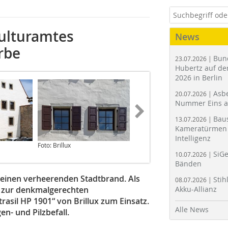
ulturamtes
News
rbe
Bun
23.07.2026 |
Hubertz auf der
2026 in Berlin
Asbe
20.07.2026 |
Nummer Eins 
Bau
13.07.2026 |
Kameratürmen 
Intelligenz
Foto: Brillux
Foto: Brillux
SiGe
10.07.2026 |
Bänden
 einen verheerenden Stadtbrand. Als
Stih
08.07.2026 |
g zur denkmalgerechten
Akku-Allianz
rasil HP 1901“ von Brillux zum Einsatz.
Alle News
en- und Pilzbefall.