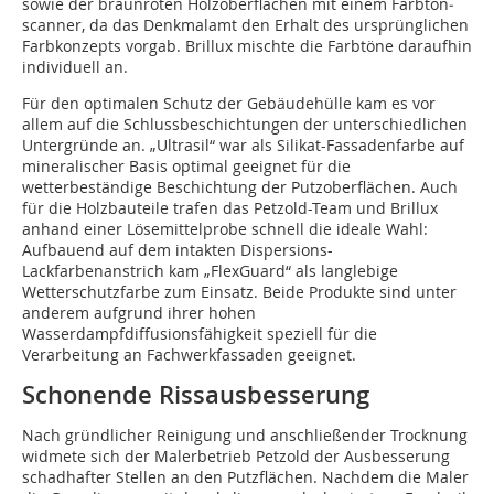
sowie der braunroten Holzoberflächen mit einem Farbton­
scanner, da das Denkmalamt den Erhalt des ursprünglichen
Farbkonzepts vorgab. Brillux mischte die Farbtöne daraufhin
individuell an.
Für den optimalen Schutz der Gebäudehülle kam es vor
allem auf die Schlussbeschichtungen der unterschiedlichen
Untergründe an. „Ultrasil“ war als Silikat-Fassadenfarbe auf
mineralischer Basis optimal geeignet für die
wetterbeständige Beschichtung der Putzoberflächen. Auch
für die Holzbauteile trafen das Petzold-Team und Brillux
anhand einer Lösemittelprobe schnell die ideale Wahl:
Aufbauend auf dem intakten Dispersions-
Lackfarbenanstrich kam „FlexGuard“ als langlebige
Wetterschutzfarbe zum Einsatz. Beide Produkte sind unter
anderem aufgrund ihrer hohen
Wasserdampfdiffusionsfähigkeit speziell für die
Verarbeitung an Fachwerkfassaden geeignet.
Schonende Rissausbesserung
Nach gründlicher Reinigung und anschließender Trocknung
widmete sich der Malerbetrieb Petzold der Ausbesserung
schadhafter Stellen an den Putzflächen. Nachdem die Maler