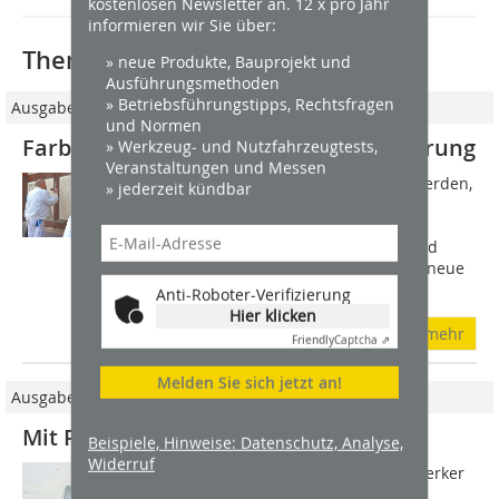
kostenlosen Newsletter an. 12 x pro Jahr
informieren wir Sie über:
Thematisch passende Artikel:
» neue Produkte, Bauprojekt und
Ausführungsmethoden
» Betriebsführungstipps, Rechtsfragen
Ausgabe 04/2017
und Normen
Farbe und Putz in der Fachwerksanierung
» Werkzeug- und Nutzfahrzeugtests,
Veranstaltungen und Messen
Soll ein altes Fachwerkhaus saniert werden,
» jederzeit kündbar
so müssen im ersten Schritt die
historischen Materialien und
Konstruktionen erkannt, analysiert und
beurteilt werden. Außerdem müssen neue
Materialien...
Anti-Roboter-Verifizierung
Hier klicken
mehr
Friendly
Captcha ⇗
Melden Sie sich jetzt an!
Ausgabe 11/2017
Mit Putz fugenlose Flächen gestalten
Beispiele, Hinweise: Datenschutz, Analyse,
Widerruf
Kreative Wandflächen können Handwerker
in leichten Arbeitsschritten mit wenig