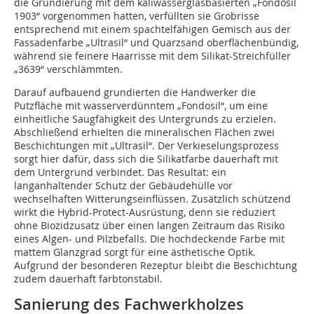
die Grundierung mit dem kaliwasserglasbasierten „Fondosil
1903“ vorgenommen hatten, verfüllten sie Grobrisse
entsprechend mit einem spachtelfähigen Gemisch aus der
Fassadenfarbe „Ultrasil“ und Quarzsand oberflächenbündig,
während sie feinere Haarrisse mit dem Silikat-Streichfüller
„3639“ verschlämmten.
Darauf aufbauend grundierten die Handwerker die
Putzfläche mit wasserverdünntem „Fondosil“, um eine
einheitliche Saugfähigkeit des Untergrunds zu erzielen.
Abschließend erhielten die mineralischen Flächen zwei
Beschichtungen mit „Ultrasil“. Der Verkieselungsprozess
sorgt hier dafür, dass sich die Silikatfarbe dauerhaft mit
dem Untergrund verbindet. Das Resultat: ein
langanhaltender Schutz der Gebäudehülle vor
wechselhaften Witterungseinflüssen. Zusätzlich schützend
wirkt die Hybrid-Protect-Ausrüstung, denn sie reduziert
ohne Biozidzusatz über einen ­langen Zeitraum das Risiko
eines Algen- und Pilzbefalls. Die hochdeckende Farbe mit
mattem Glanzgrad sorgt für eine ästhetische Optik.
Aufgrund der besonderen Rezeptur bleibt die Beschichtung
zudem dauer­haft farbtonstabil.
Sanierung des Fachwerkholzes