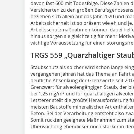
davon fast 600 mit Todesfolge. Diese Zahlen d
Versicherten zu den großen Berufsgenossensc
beziehen sich allein auf das Jahr 2020 und m
Arbeitssicherheit ist so präsent wie eh und je
Arbeitsschutzmaßnahmen können dabei helfen,
hinaus sorgen sie gleichzeitig für mehr Motiv
wichtige Voraussetzung für einen störungsfrei
TRGS 559 „Quarzhaltiger Stau
Staubschutz als solcher wird schon lange ein
vergangenen Jahren hat das Thema an Fahrt 
deutliche Absenkung der Grenzwerte seit 2014.
Grenzwert für alveolengängigen Staub, der bis
3
bei 1,25 mg/m
und für quarzhaltigen alveole
Letzterer stellt die größte Herausforderung 
meisten Baustoffe mineralischer Art enthalten
Beton. Bei der Verarbeitung entsteht also zwa
Somit rückten geeignete Maßnahmen zum sta
Überwachung ebendieser noch stärker in den