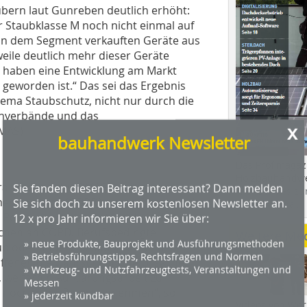
ubern laut Gunreben deutlich erhöht:
r Staubklasse M noch nicht einmal auf
 in dem Segment verkauften Geräte aus
eile deutlich mehr dieser Geräte
ir haben eine Entwicklung am Markt
er geworden ist.“ Das sei das Ergebnis
ma Staubschutz, nicht nur durch die
enverbände und das
x
MAS).
bauhandwerk Newsletter
Das Profimagaz
Holzbauhandwe
rankheiten des BMAS berät aktuell
Sie fanden diesen Beitrag interessant? Dann melden
Hier geht es zu
enerkrankung (COPD) durch Quarzstaub
Sie sich doch zu unserem kostenlosen Newsletter an.
dach+holzbau.
 Portal www.copd-aktuell.de leiden
12 x pro Jahr informieren wir Sie über:
schen an COPD. Berufsbedingte
Weitere Me
» neue Produkte, Bauprojekt und Ausführungsmethoden
b oder andere Schadstoffe sind
» Betriebsführungstipps, Rechtsfragen und Normen
ffenen die wahrscheinliche Ursache.
» Werkzeug- und Nutzfahrzeugtests, Veranstaltungen und
 weiterhin Aufklärungsarbeit zu
Messen
so noch mehr Raum einnehmen“, so
» jederzeit kündbar
Videos von Wer