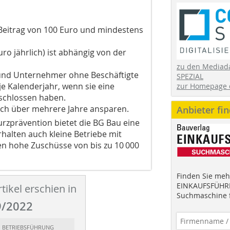
Beitrag von 100 Euro und mindestens
ro jährlich) ist abhängig von der
zu den Mediad
und Unternehmer ohne Beschäftigte
SPEZIAL
e Kalenderjahr, wenn sie eine
zur Homepage 
eschlossen haben.
ch über mehrere Jahre ansparen.
Anbieter fi
turzprävention bietet die BG Bau eine
alten auch kleine Betriebe mit
en hohe Zuschüsse von bis zu 10 000
Finden Sie mehr
EINKAUFSFÜHRE
tikel erschien in
Suchmaschine f
/2022
t: BETRIEBSFÜHRUNG