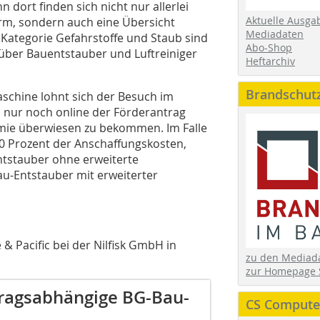
 dort finden sich nicht nur allerlei
Aktuelle Ausga
orm, sondern auch eine Übersicht
Mediadaten
r Kategorie Gefahrstoffe und Staub sind
Abo-Shop
über Bauentstauber und Luftreiniger
Heftarchiv
Brandschut
schine lohnt sich der Besuch im
 nur noch online der Förderantrag
ämie überwiesen zu bekommen. Im Falle
 Prozent der Anschaffungskosten,
ntstauber ohne erweiterte
u-Entstauber mit erweiterter
& Pacific bei der Nilfisk GmbH in
zu den Media
zur Homepage 
tragsabhängige BG-Bau-
CS Computer