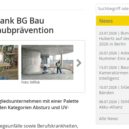
 dank BG Bau
News
aubprävention
Bun
23.07.2026 |
Hubertz auf der
2026 in Berlin
Asbe
20.07.2026 |
Nummer Eins 
Bau
13.07.2026 |
Kameratürmen 
Intelligenz
Foto: Nilfisk
Foto: Nilfisk
SiGe
10.07.2026 |
Bänden
gliedsunternehmen mit einer Palette
Stih
08.07.2026 |
den Kategorien Absturz und UV-
Akku-Allianz
Alle News
egeunfälle sowie Berufskrankheiten,