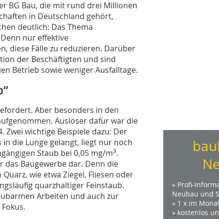
er BG Bau, die mit rund drei Millionen
haften in Deutschland gehört,
achen deutlich: Das Thema
. Denn nur effektive
 diese Fälle zu reduzieren. Darüber
ation der Beschäftigten und sind
en Betrieb sowie weniger Ausfalltage.
b“
gefordert. Aber besonders in den
aufgenommen. Auslöser dafür war die
 Zwei wichtige Beispiele dazu: Der
 in die Lunge gelangt, liegt nur noch
bau
3
ngängigen Staub bei 0,05 mg/m
.
Ne
für das Baugewerbe dar. Denn die
 Quarz, wie etwa Ziegel, Fliesen oder
ngsläufig quarzhaltiger Feinstaub.
» Profi-Inform
Neubau und S
ubarmen Arbeiten und auch zur
» 1 x im Mona
 Fokus.
» kostenlos u