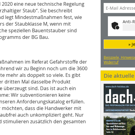
 2020 eine neue technische Regelung
rzhaltiger Staub“. Sie beschreibt
d legt Mindestmaßnahmen fest, wie
Anti-R
rs der Staubklasse M, wenn mit
lche speziellen Bauentstauber sind
programms der BG Bau.
» J
Beispiele, Hinweis
aßnahmen im Referat Gefahrstoffe der
Widerruf
ährend wir zu Beginn noch um die 3600
 mehr als doppelt so viele. Es gibt
Die aktuell
er dritten Mal dasselbe Produkt
e überzeugt sind. Das ist auch ein
mme: Wir subventionieren keine
nseren Anforderungskatalog erfüllen.
wir möchten, dass die Handwerker mit
aubfrei auch unkompliziert geht. Nur
nd stimulieren zusätzlich den gesamten