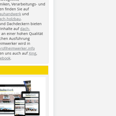
iken, Verarbeitungs- und
n finden Sie auf
bauhandwerk
und
ach-holzbau
.
und Dachdeckern bieten
Inhalte auf
dach-
r an einer hohen Qualität
ichen Ausführung
eimwerker wird in
profiheimwerker.info
nden uns auch auf
Xing
,
cebook
.