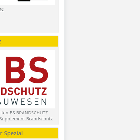
be
z
daten BS BRANDSCHUTZ
Supplement Brandschutz
 Spezial