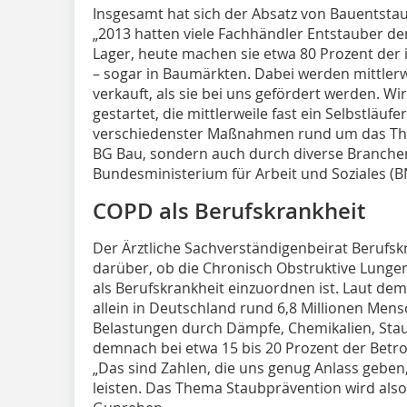
Insgesamt hat sich der Absatz von Bauentsta
„2013 hatten viele Fachhändler Entstauber de
Lager, heute machen sie etwa 80 Prozent der
– sogar in Baumärkten. Dabei werden mittlerw
verkauft, als sie bei uns gefördert werden. W
gestartet, die mittlerweile fast ein Selbstläuf
verschiedenster Maßnahmen rund um das The
BG Bau, sondern auch durch diverse Branch
Bundesministerium für Arbeit und Soziales (B
COPD als Berufskrankheit
Der Ärztliche Sachverständigenbeirat Berufsk
darüber, ob die Chronisch Obstruktive Lung
als Berufskrankheit einzuordnen ist. Laut dem
allein in Deutschland rund 6,8 Millionen Men
Belastungen durch Dämpfe, Chemikalien, Stau
demnach bei etwa 15 bis 20 Prozent der Betro
„Das sind Zahlen, die uns genug Anlass geben,
leisten. Das Thema Staubprävention wird al