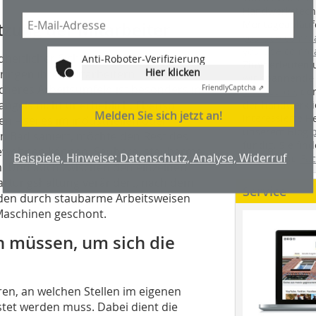
Handwerkstechn
Montageabläufe
tzung der Mitarbeiter
youtube.com/
youtube.com/d
heitlicher Sicht ein wichtiges Thema.
Anti-Roboter-Verifizierung
Zimmerleuten 
Hier klicken
bringen ihren Mitarbeitern
wir spannende 
cheres Arbeitsumfeld ist besonders in
Friendly
Captcha ⇗
holzbau.de
, de
ngels nicht unerheblich. Ebenso
der handwerkl
Melden Sie sich jetzt an!
interessierte H
n – sei es im industriellen oder
unserem Blog
in Bad saniert, möchte den Rest des
fündig. Sie fi
bewohnen können. Saubere, staubarme
Beispiele, Hinweise: Datenschutz, Analyse, Widerruf
Twitter
und
Fa
n. Und auch zwischen den einzelnen
wartungshaltung verändert, nach dem
Service
erden durch staubarme Arbeitsweisen
 Maschinen geschont.
n müssen, um sich die
eren, an welchen Stellen im eigenen
stet werden muss. Dabei dient die