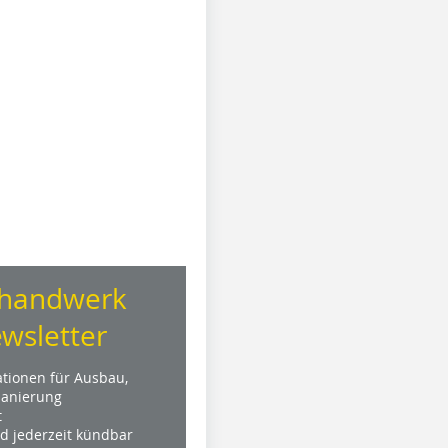
handwerk
wsletter
ationen für Ausbau,
anierung
t
nd jederzeit kündbar