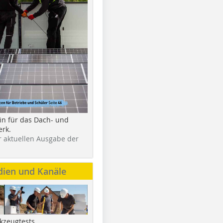
in für das Dach- und
rk.
r aktuellen Ausgabe der
dien und Kanäle
kzeugtests,