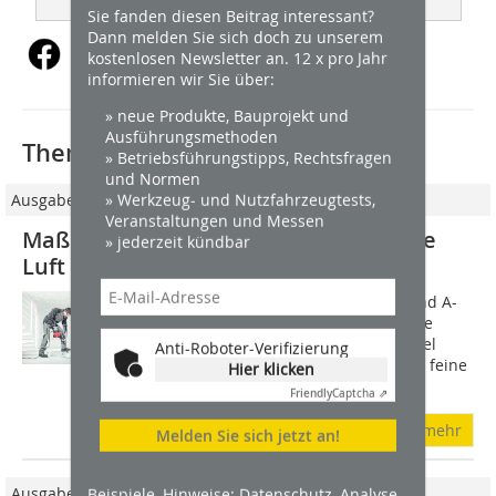
Sie fanden diesen Beitrag interessant?
Dann melden Sie sich doch zu unserem
kostenlosen Newsletter an. 12 x pro Jahr
informieren wir Sie über:
» neue Produkte, Bauprojekt und
Ausführungsmethoden
Thematisch passende Artikel:
» Betriebsführungstipps, Rechtsfragen
und Normen
» Werkzeug- und Nutzfahrzeugtests,
Ausgabe 10/2020
Veranstaltungen und Messen
Maßnahmen gegen Baustaub - Frische
» jederzeit kündbar
Luft dank ausgeklügelter Technik
Grundsätzlich werden Stäube in E- und A-
Stäube unterteilt: Während erstere die
Gesamtheit aller einatembaren Partikel
Anti-Roboter-Verifizierung
bezeichnen, sind A-Stäube besonders feine
Hier klicken
Teilchen, die bis in die...
Friendly
Captcha ⇗
mehr
Melden Sie sich jetzt an!
Ausgabe 5/2024
Beispiele, Hinweise: Datenschutz, Analyse,