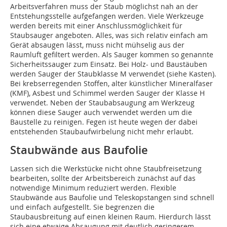
Arbeitsverfahren muss der Staub möglichst nah an der
Entstehungsstelle aufgefangen werden. Viele Werkzeuge
werden bereits mit einer Anschlussmöglichkeit für
Staubsauger angeboten. Alles, was sich relativ einfach am
Gerät absaugen lässt, muss nicht mühselig aus der
Raumluft gefiltert werden. Als Sauger kommen so genannte
Sicherheitssauger zum Einsatz. Bei Holz- und Baustäuben
werden Sauger der Staubklasse M verwendet (siehe Kasten).
Bei krebserregenden Stoffen, alter künstlicher Mineralfaser
(KMF), Asbest und Schimmel werden Sauger der Klasse H
verwendet. Neben der Staubabsaugung am Werkzeug
können diese Sauger auch verwendet werden um die
Baustelle zu reinigen. Fegen ist heute wegen der dabei
entstehenden Staubaufwirbelung nicht mehr erlaubt.
Staubwände aus Baufolie
Lassen sich die Werkstücke nicht ohne Staubfreisetzung
bearbeiten, sollte der Arbeitsbereich zunächst auf das
notwendige Minimum reduziert werden. Flexible
Staubwände aus Baufolie und Teleskopstangen sind schnell
und einfach aufgestellt. Sie begrenzen die
Staubausbreitung auf einen kleinen Raum. Hierdurch lässt
sich eine etwaige Absaugung mit deutlich geringerem