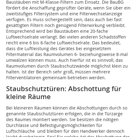
Baustäuben mit M-Klasse-Filtern zum Einsatz. Die BauBG
fördert die Anschaffung geprüfter Geräte, wenn Sie über ein
zweitstufiges Filtersystem und eine Filterwechselanzeige
verfügen. Es muss sichergestellt sein, dass auch bei fast
gesättigten Filtern noch genügend Filterwirkung verbleibt.
Entsprechend wird bei Baustäuben eine 20-fache
Luftwechselrate verlangt. Bei vielen anderen Schadstoffen
reicht eine 6 bis 8-fache Luftwechselrate. Das bedeutet,
dass die Luftleistung des Gerätes bei eingesetztem
Filtermaterial das Raumvolumen 6- beziehungsweise 8-mal
umwälzen können muss. Auch hierfür ist es sinnvoll, das
Raumvolumen durch Staubschutzwände möglichst klein zu
halten. Ist der Bereich sehr groß, müssen mehrere
Filterventilatoren gemeinsam betrieben werden.
Staubschutztüren: Abschottung für
kleine Räume
Bei kleineren Räumen können die Abschottungen durch so
genannte Staubschutztüren erfolgen, die in die Türzarge
des Raumes montiert werden. Sie besitzen die nötigen
Durchlässe und Befestigungsmöglichkeiten für
Luftschläuche und bleiben für den Handwerker dennoch
leicht durchgängig. Egal für welche Art der Abschottung der