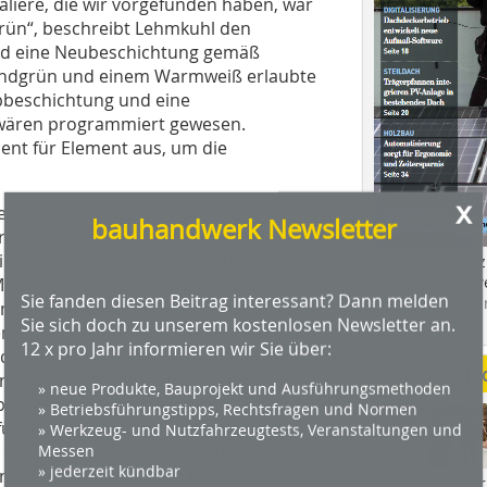
aliere, die wir vorgefunden haben, war
rün“, beschreibt Lehmkuhl den
und eine Neubeschichtung gemäß
Lindgrün und einem Warmweiß erlaubte
rbbeschichtung und eine
wären programmiert gewesen.
ent für Element aus, um die
.
x
 die sich kreuzartig überlagern,
bauhandwerk Newsletter
ennt und behandelt. Die einzelnen
h in einem regelmäßigen Rhythmus mit
Das Profimagaz
Holzbauhandwe
an hatte nach einiger Zeit den
Sie fanden diesen Beitrag interessant? Dann melden
Hier geht es zu
en der einzelnen Holzelemente sehr
Sie sich doch zu unserem kostenlosen Newsletter an.
dach+holzbau.
en sind und konnte schon erahnen, wo
12 x pro Jahr informieren wir Sie über:
rde. Aufgrund dieser systematischen
Weitere Me
nte ist der Wiederaufbau nach
» neue Produkte, Bauprojekt und Ausführungsmethoden
d passgenau möglich gewesen.“ Gemäß
» Betriebsführungstipps, Rechtsfragen und Normen
ür nachhaltiges Bauen bereits zu
» Werkzeug- und Nutzfahrzeugtests, Veranstaltungen und
Messen
e der Denkmalpflege aber auch im
» jederzeit kündbar
onstruktionsart wurden bei der
Videos von Wer