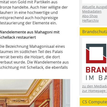
Imitat von Gold mit Partikeln aus
Aktuelle Ausga
Bronze handelte. Auch hier willigte der
Mediadaten
Bauherr in eine hochwertige und
Abo-Shop
entsprechend auch hochpreisige
Heftarchiv
Restaurierung der Elemente ein.
Brandschut
Wandelemente aus Mahagoni mit
Schellack restauriert
Die Bezeichnung Mahagonisaal eines
Raumes im südlichen Teil des Palais
verrät bereits die Holzart, die dort
verbaut wurde. Die Wandelemente aus
chichtung mit Schellack, die ebenfalls
zu den Media
zur Homepage 
CS Computer