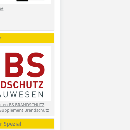
be
z
daten BS BRANDSCHUTZ
Supplement Brandschutz
 Spezial