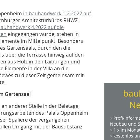
Oppenheim
in bauhandwerk 1-2.2022 auf
mburger Architekturbüros RHWZ
bauhandwerk 4.2022 auf die
ten
eingegangen wurde, stehen in
elemente im Mittelpunkt. Besonders
es Gartensaals, durch den die
is über die Terrasse hinweg auf den
eren aus Holz in den Laibungen und
 Elemente in der Villa an die
 Mewès zu dieser Zeit gemeinsam mit
te.
bau
im Gartensaal
Ne
an anderer Stelle in der Beletage,
ierungsarbeiten des Palais Oppenheim
» Profi-Inform
eser Spaliere der vergangenen
Neubau und S
vollen Umgang mit der Bausubstanz
» 1 x im Mona
» kostenlos u