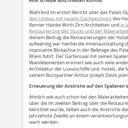
eine Scheibe abschneiden könnte.
Während im ersten Bericht über das Palais 
den Umbau mit neuem Dachgeschoss
des Ha
Renner Hainke Wirth Zirn Architekten und
in 
Restaurierung des Stucks und der Malerarbei
diesem Beitrag die Restaurierungen der Holz
aufwändig war hierbei die Innenausstattung d
imposante Blickachse in der Beletage des Pala
Rhein führt. Der Gartensaal mit seinen Spali
Wandelementen erinnert wie auch viele andere
Architektur der Luxusschiffe und -hotels, die
seinem Büropartner Arthur Joseph Davis plan
Erneuerung der Anstriche auf den Spalieren 
Ähnlich wie auch schon bei den Malerarbeiten 
über die im zweiten Beitrag über die Restaur
berichtet wurde, ließen auch die Anstriche di
Jahrzehnte Zweifel an einem verantwortungs
wach werden.