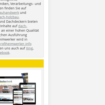
iken, Verarbeitungs- und
n finden Sie auf
bauhandwerk
und
ach-holzbau
.
und Dachdeckern bieten
Inhalte auf
dach-
r an einer hohen Qualität
ichen Ausführung
eimwerker wird in
profiheimwerker.info
nden uns auch auf
Xing
,
cebook
.