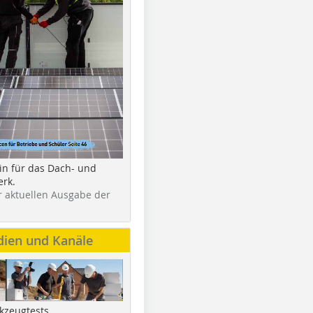
in für das Dach- und
rk.
r aktuellen Ausgabe der
dien und Kanäle
kzeugtests,