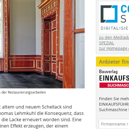
zu den Mediad
SPEZIAL
zur Homepage 
Anbieter fi
s der Restaurierungsarbeiten
Finden Sie mehr
EINKAUFSFÜHRE
t altem und neuem Schellack sind
Suchmaschine f
Thomas Lehmkuhl die Konsequenz, dass
die Lacke erneuert worden sind. Eine
nen Effekt erzeugen, der einem