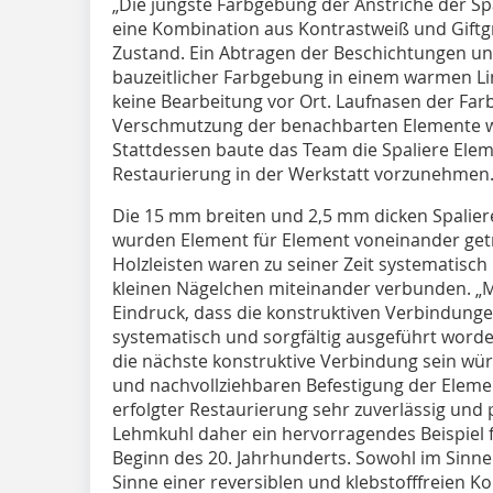
„Die jüngste Farbgebung der Anstriche der Sp
eine Kombination aus Kontrastweiß und Giftg
Zustand. Ein Abtragen der Beschichtungen 
bauzeitlicher Farbgebung in einem warmen 
keine Bearbeitung vor Ort. Laufnasen der Fa
Verschmutzung der benachbarten Elemente 
Stattdessen baute das Team die Spaliere Elem
Restaurierung in der Werkstatt vorzunehmen
Die 15 mm breiten und 2,5 mm dicken Spaliere,
wurden Element für Element voneinander getr
Holzleisten waren zu seiner Zeit systematisc
kleinen Nägelchen miteinander verbunden. „M
Eindruck, dass die konstruktiven Verbindung
systematisch und sorgfältig ausgeführt word
die nächste konstruktive Verbindung sein wü
und nachvollziehbaren Befestigung der Eleme
erfolgter Restaurierung sehr zuverlässig un
Lehmkuhl daher ein hervorragendes Beispiel f
Beginn des 20. Jahrhunderts. Sowohl im Sinn
Sinne einer reversiblen und klebstofffreien K