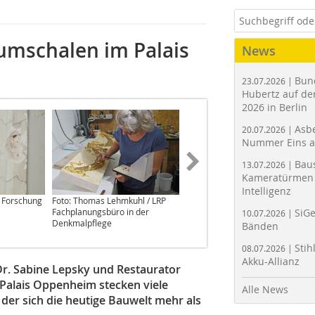
umschalen im Palais
News
Bun
23.07.2026 |
Hubertz auf der
2026 in Berlin
Asbe
20.07.2026 |
Nummer Eins 
Bau
13.07.2026 |
Kameratürmen 
Intelligenz
/ Forschung
Foto: Thomas Lehmkuhl / LRP
Foto: Sabine Lepsky / Forschung
Fachplanungsbüro in der
am Bau
SiGe
10.07.2026 |
Denkmalpflege
Bänden
Stih
08.07.2026 |
Akku-Allianz
Dr. Sabine Lepsky und Restaurator
Palais Oppenheim stecken viele
Alle News
der sich die heutige Bauwelt mehr als