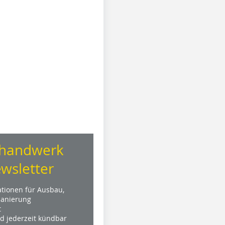
handwerk
wsletter
ationen für Ausbau,
anierung
t
nd jederzeit kündbar