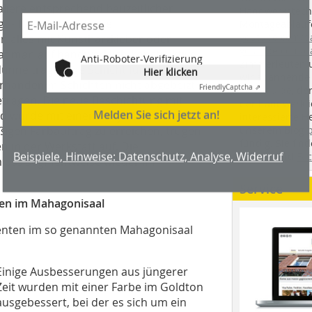
liere entsprechend bauzeitlicher
Handwerkstechn
t - für Lehmkuhl eine
Montageabläufe
youtube.com/
n alles mit Kunstharzkleber oder
youtube.com/d
at man auf handwerklich-konstruktive,
Anti-Roboter-Verifizierung
Zimmerleuten 
ünne tragfähige Schicht für die
Hier klicken
wir spannende 
rhandenen Schichten nicht abgebeizt
Friendly
Captcha ⇗
holzbau.de
, de
etragen. Die neue Beschichtung mit
der handwerkl
Melden Sie sich jetzt an!
d wurde mit einem Alkydharzanstrich
interessierte H
unserem Blog
gen Farbauftrag zu erreichen, trugen
fündig. Sie fi
 in der Werkstatt auf. Die
Beispiele, Hinweise: Datenschutz, Analyse, Widerruf
Twitter
und
Fa
hluss segmentweise wieder im
Service
en im Mahagonisaal
enten im so genannten Mahagonisaal
Einige Ausbesserungen aus jüngerer
Zeit wurden mit einer Farbe im Goldton
ausgebessert, bei der es sich um ein