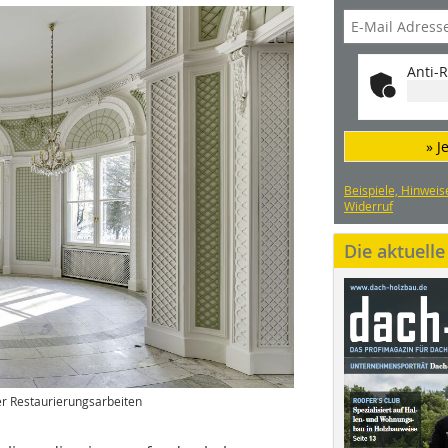
Anti-R
» J
Beispiele, Hinweis
Widerruf
Die aktuell
er Restaurierungsarbeiten