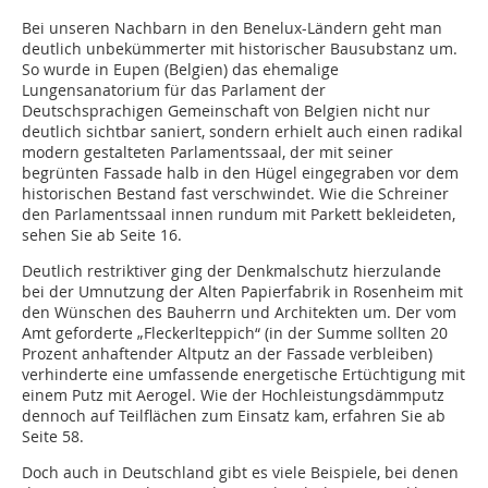
Bei unseren Nachbarn in den Benelux-Ländern geht man
deutlich unbekümmer­ter mit historischer Bausubstanz um.
So wurde in Eupen (Belgien) das ehemalige
Lungensanatorium für das Parlament der
Deutschsprachigen Gemeinschaft von Belgien nicht nur
deutlich sichtbar saniert, sondern erhielt auch einen radikal
modern gestalteten Parlamentssaal, der mit seiner
begrünten Fassade halb in den Hügel eingegraben vor dem
historischen Bestand fast verschwindet. Wie die Schreiner
den Parlamentssaal innen rundum mit Parkett bekleideten,
sehen Sie ab Seite 16.
Deutlich restriktiver ging der Denkmalschutz hierzulande
bei der Umnutzung der Alten Papierfabrik in Rosenheim mit
den Wünschen des Bauherrn und Architekten um. Der vom
Amt geforderte „Fleckerlteppich“ (in der Summe sollten 20
Prozent anhaftender Altputz an der Fassade verbleiben)
verhinderte eine umfassende ­energetische Ertüchtigung mit
einem Putz mit Aerogel. Wie der Hochleistungsdämmputz
dennoch auf Teilflächen zum Einsatz kam, erfahren Sie ab
Seite 58.
Doch auch in Deutschland gibt es viele Beispiele, bei denen