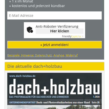
» 1 x im Monat
» kostenlos und jederzeit kündbar
Anti-Roboter-Verifizierung
Hier klicken
Friendly
Captcha ⇗
» Jetzt anmelden!
Beispiele, Hinweise: Datenschutz, Analyse, Widerruf
Die aktuelle dach+holzbau