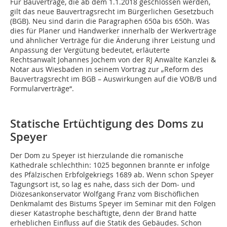
Für Bauverträge, die ab dem 1.1.2018 geschlossen werden,
gilt das neue Bauvertragsrecht im Bürger­lichen Gesetzbuch
(BGB). Neu sind darin die Paragraphen 650a bis 650h. Was
dies für Planer und Handwerker innerhalb der Werkverträge
und ähnlicher Verträge für die Änderung ihrer Leistung und
Anpassung der Vergütung bedeutet, erläuterte
Rechtsanwalt Johannes Jochem von der RJ Anwälte Kanzlei &
Notar aus Wiesbaden in seinem Vortrag zur „Reform des
Bauvertragsrecht im BGB – Auswirkungen auf die VOB/B und
Formularverträge“.
Statische Ertüchtigung des Doms zu
Speyer
Der Dom zu Speyer ist hierzulande die romanische
Kathedrale schlechthin: 1025 begonnen brannte er infolge
des Pfälzischen Erbfolgekriegs 1689 ab. Wenn schon Speyer
Tagungsort ist, so lag es nahe, dass sich der Dom- und
Diözesankonservator Wolfgang Franz vom Bischöflichen
Denkmalamt des Bistums Speyer im Seminar mit den Folgen
dieser Katastrophe beschäftigte, denn der Brand hatte
erheblichen Einfluss auf die Statik des Gebäudes. Schon