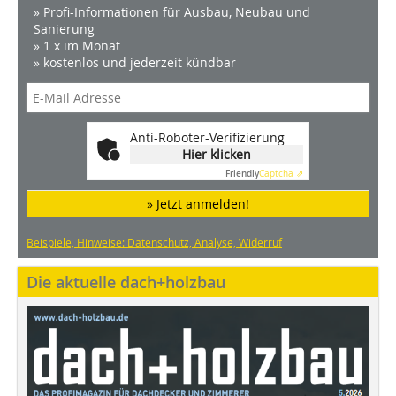
» Profi-Informationen für Ausbau, Neubau und
Sanierung
» 1 x im Monat
» kostenlos und jederzeit kündbar
Anti-Roboter-Verifizierung
Hier klicken
Friendly
Captcha ⇗
» Jetzt anmelden!
Beispiele, Hinweise: Datenschutz, Analyse, Widerruf
Die aktuelle dach+holzbau