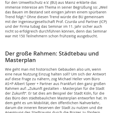
für den Umweltschutz e.V. (BU) aus Mainz erklärte das
immense Interesse am Thema in seiner Begrüßung so: „Weil
das Bauen im Bestand seit einigen Jahren einem spürbaren
Trend folgt.“ Ohne diesen Trend würde die BU gemeinsam
mit der Ingenieurgesellschaft Prof. Czurda und Partner (ICP)
und der Firma tubag das Seminar im 11. Jahr sicher auch
nicht so erfolgreich durchführen können, denn das Seminar
war mit 150 Teilnehmern schon frühzeitig ausgebucht.
Der große Rahmen: Städtebau und
Masterplan
Wie geht man mit historischen Gebäuden also um, wenn
eine neue Nutzung Einzug halten soll? Um sich der Antwort
auf diese Frage zu nähern, zog Michael Heller vom Büro
AS+P Albert Speer + Partner aus Frankfurt den ganz großen
Rahmen auf: „Zukunft gestalten – Masterplan für die Stadt
der Zukunft“. Er tat dies am Beispiel der Stadt Köln, für die
das Büro den städtebaulichen Masterplan entworfen hat. In
dem geht es um Mobilität, den öffentlichen Nahverkehr,
darum die inneren Reserven der Stadt zu nutzen und die
Aneignung des Stadtraums durch die Bürger zu fördern.