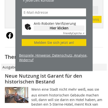
» jederzeit kündbar
Spachtelmasse sinnvoll ist
Ressort: ZÜNFTIG
Abonnement
Inhaltsverzeichnis
Anti-Roboter-Verifizierung
Hier klicken
Friendly
Captcha ⇗
Melden Sie sich jetzt an!
Beispiele, Hinweise: Datenschutz, Analyse,
Thematisch passende Artikel:
Widerruf
Ausgabe 06/2018
Neue Nutzung ist Garant für den
historischen Bestand
Wenn eine Stadt nicht mehr weiß, was sie
aus einem historischen Gebäude machen
soll, dann will sie darin ein Hotel haben, am
besten ein 5-Sterne-Hotel, meint Rick van