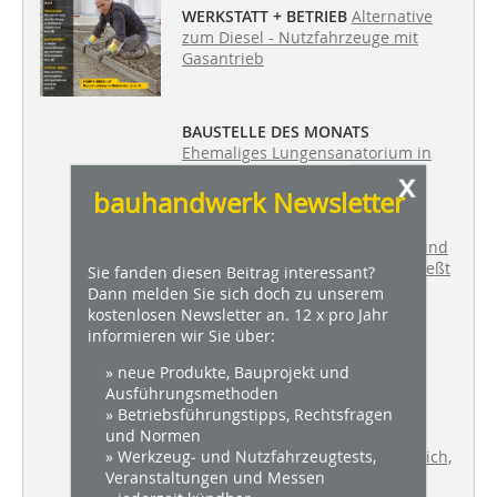
WERKSTATT + BETRIEB
Alternative
zum Diesel - Nutzfahrzeuge mit
Gasantrieb
BAUSTELLE DES MONATS
Ehemaliges Lungensanatorium in
Eupen erweitert
x
bauhandwerk Newsletter
TROCKENBAU
Wie man Decken und
Wände ohne Rissbildung anschließt
Sie fanden diesen Beitrag interessant?
Dann melden Sie sich doch zu unserem
kostenlosen Newsletter an. 12 x pro Jahr
informieren wir Sie über:
BAUTENSCHUT
Z
So werden
Hauseinführungen gas- und
» neue Produkte, Bauprojekt und
wasserdicht eingebaut
Ausführungsmethoden
» Betriebsführungstipps, Rechtsfragen
und Normen
» Werkzeug- und Nutzfahrzeugtests,
ESTRICH + BODEN
Wann ein Estrich,
Veranstaltungen und Messen
eine Ausgeleichs- oder