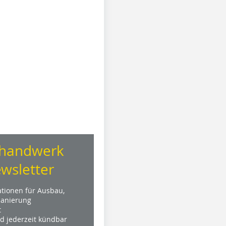
handwerk
wsletter
ationen für Ausbau,
anierung
t
nd jederzeit kündbar