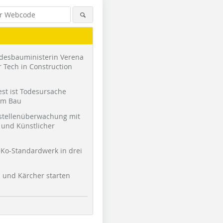
desbauministerin Verena
 Tech in Construction
st ist Todesursache
am Bau
stellenüberwachung mit
und Künstlicher
Foto: Bermüller + Niemeyer
Foto: Bermüller + Niemeyer
Foto: Ber
Architekturwerkstatt
Architekturwerkstatt
Architektu
Ko-Standardwerk in drei
l und Kärcher starten