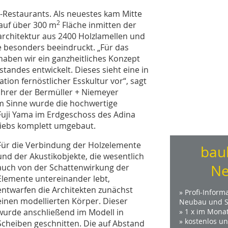
i-Restaurants. Als neuestes kam Mitte
2
 auf über 300 m
Fläche inmitten der
narchitektur aus 2400 Holzlamellen und
e besonders beeindruckt. „Für das
aben wir ein ganzheitliches Konzept
andes entwickelt. Dieses sieht eine in
tion fernöstlicher Esskultur vor“, sagt
ührer der Bermüller + Niemeyer
sem Sinne wurde die hochwertige
Fuji Yama im Erdgeschoss des Adina
iebs komplett umgebaut.
Für die Verbindung der Holzelemente
bau
und der Akustikobjekte, die wesentlich
Ne
auch von der Schattenwirkung der
Elemente untereinander lebt,
entwarfen die Architekten zunächst
» Profi-Inform
einen modellierten Körper. Dieser
Neubau und S
wurde anschließend im Modell in
» 1 x im Mona
» kostenlos u
Scheiben geschnitten. Die auf Abstand