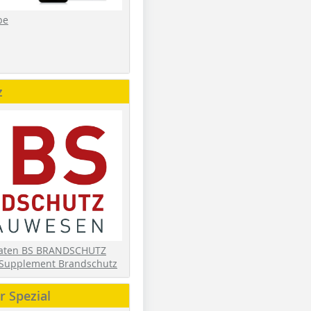
be
z
daten BS BRANDSCHUTZ
Supplement Brandschutz
 Spezial