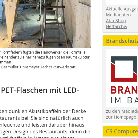
Aktuelle Ausga
Mediadaten
Abo-Shop
Heftarchiv
Brandschut
 Formfedern fügten die Handwerker die Formteile
reinander zu einer nahezu fugenlosen Raumskulptur
ammen
: Bermüller + Niemeyer Architekturwerkstatt
 PET-Flaschen mit LED-
nden dunklen Akustikbaffeln der Decke
zu den Media
zur Homepage 
taurants bei. Sie sind natürlich auch
mfeuchte und leisten darüber hinaus
CS Computer
tigen Design des Restaurants, denn die