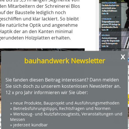
den Mitarbeitern der Schreinerei Blos
auf der Baustelle lediglich noch
geschliffen und klar lackiert. So bleibt
die natürliche Optik und angenehme
Haptik der an den Kanten minimal
gerundeten Holzplatten erhalten.
x
bauhandwerk Newsletter
Das Profimagaz
Holzbauhandwe
Sie fanden diesen Beitrag interessant? Dann melden
Hier geht es zu
Sie sich doch zu unserem kostenlosen Newsletter an.
dach+holzbau.
12 x pro Jahr informieren wir Sie über:
Weitere Me
» neue Produkte, Bauprojekt und Ausführungsmethoden
» Betriebsführungstipps, Rechtsfragen und Normen
» Werkzeug- und Nutzfahrzeugtests, Veranstaltungen und
Holzlamellen befestigten die Schreiner unter
Messen
rem an abgehängten schwarz lackierten
» jederzeit kündbar
llprofilen
Videos von Wer