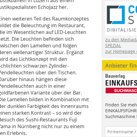
kustikbaffeln in Luzern aus einem
ustikspezialisten EchoJazz her.
Einen weiteren Teil des Raumkonzeptes
bildet die Beleuchtung im Restaurant,
die im Wesentlichen auf LED-Leuchten
setzt. Die Leuchten befinden sich
zu den Mediad
zwischen den Lamellen und folgen
SPEZIAL
zur Homepage 
deren wellenartiger Struktur. Ergänzt
wird das Lichtkonzept mit den
Anbieter fi
schlichten schwarzen Zylinder-
Pendelleuchten über den Tischen.
Darüber hinaus hängen diese
Pendelleuchten auch in einer
goldfarbenen Variante über der Bar.
Die Lamellen bilden in Kombination mit
Finden Sie mehr
der dunklen Farbigkeit des Innenraums
EINKAUFSFÜHRE
einen starken Kontrast – so wird der
Suchmaschine f
Besuch des Sushi-Restaurants Fuji
Yama in Nürnberg nicht nur zu einem
en Erlebnis.