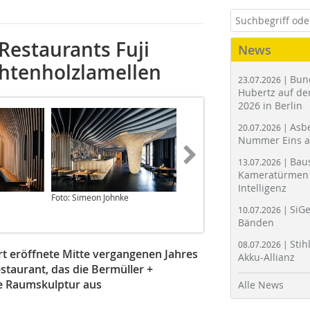
Restaurants Fuji
News
chtenholzlamellen
Bun
23.07.2026 |
Hubertz auf der
2026 in Berlin
Asbe
20.07.2026 |
Nummer Eins 
Bau
13.07.2026 |
Kameratürmen 
Intelligenz
Foto: Simeon Johnke
Zeichnung: Bermüller +
Niemeyer Architekturwerkstatt
SiGe
10.07.2026 |
Bänden
Stih
08.07.2026 |
ort eröffnete Mitte vergangenen Jahres
Akku-Allianz
estaurant, das die Bermüller +
e Raumskulptur aus
Alle News