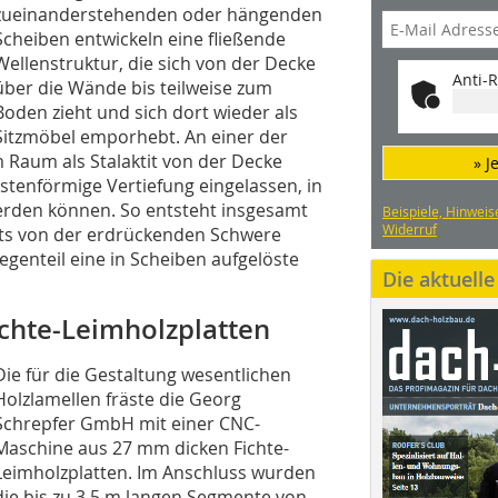
zueinanderstehenden oder hängenden
Scheiben entwickeln eine fließende
Wellenstruktur, die sich von der Decke
Anti-R
über die Wände bis teilweise zum
Boden zieht und sich dort wieder als
Sitzmöbel emporhebt. An einer der
m Raum als Stalaktit von der Decke
» J
astenförmige Vertiefung eingelassen, in
erden können. So entsteht insgesamt
Beispiele, Hinweis
Widerruf
hts von der erdrückenden Schwere
genteil eine in Scheiben aufgelöste
Die aktuell
ichte-Leimholzplatten
Die für die Gestaltung wesentlichen
Holzlamellen fräste die Georg
Schrepfer GmbH mit einer CNC-
Maschine aus 27 mm dicken Fichte-
Leimholzplatten. Im Anschluss wurden
die bis zu 3,5 m langen Segmente von