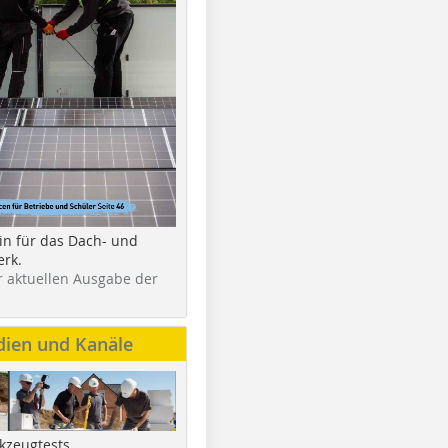
in für das Dach- und
rk.
r aktuellen Ausgabe der
dien und Kanäle
kzeugtests,