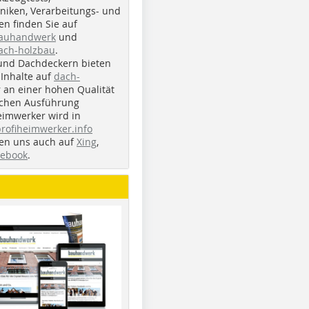
iken, Verarbeitungs- und
n finden Sie auf
bauhandwerk
und
ach-holzbau
.
und Dachdeckern bieten
Inhalte auf
dach-
r an einer hohen Qualität
ichen Ausführung
eimwerker wird in
profiheimwerker.info
nden uns auch auf
Xing
,
cebook
.