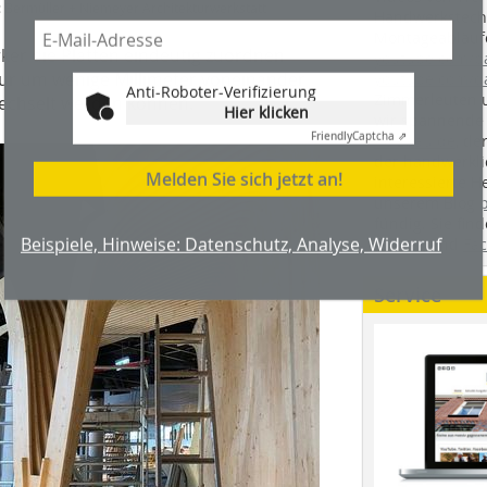
: Bermüller + Niemeyer Architekturwerkstatt
Handwerkstechn
Montageabläufe
ker die Platten eindeutig zuordnen
youtube.com/
t nur um wenige Millimeter voneinander
youtube.com/d
Anti-Roboter-Verifizierung
Zimmerleuten 
wechselt werden können.
Hier klicken
wir spannende 
Friendly
Captcha ⇗
holzbau.de
, de
der handwerkl
Melden Sie sich jetzt an!
interessierte H
unserem Blog
fündig. Sie fi
Beispiele, Hinweise: Datenschutz, Analyse, Widerruf
Twitter
und
Fa
Service