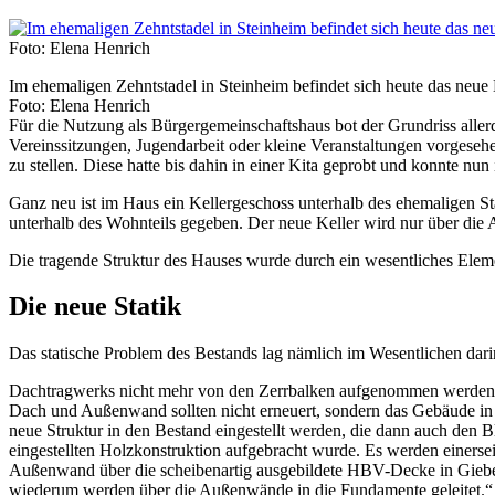
Foto: Elena Henrich
Im ehemaligen Zehntstadel in Steinheim befindet sich heute das neu
Foto: Elena Henrich
Für die Nutzung als Bürgergemeinschaftshaus bot der Grundriss allerd
Vereinssitzungen, Jugendarbeit oder kleine Veranstaltungen vorgeseh
zu stellen. Diese hatte bis dahin in einer Kita geprobt und konnte 
Ganz neu ist im Haus ein Kellergeschoss unterhalb des ehemaligen Sta
unterhalb des Wohnteils gegeben. Der neue Keller wird nur über die 
Die tragende Struktur des Hauses wurde durch ein wesentliches Elemen
Die neue Statik
Das statische Problem des Bestands lag nämlich im Wesentlichen dari
Dachtragwerks nicht mehr von den Zerrbalken aufgenommen werden ko
Dach und Außenwand sollten nicht erneuert, sondern das Gebäude in sei
neue Struktur in den Bestand eingestellt werden, die dann auch den B
eingestellten Holzkonstruktion aufgebracht wurde. Es werden einerse
Außenwand über die scheibenartig ausgebildete HBV-Decke in Giebel- 
wiederum werden über die Außenwände in die Fundamente geleitet.“