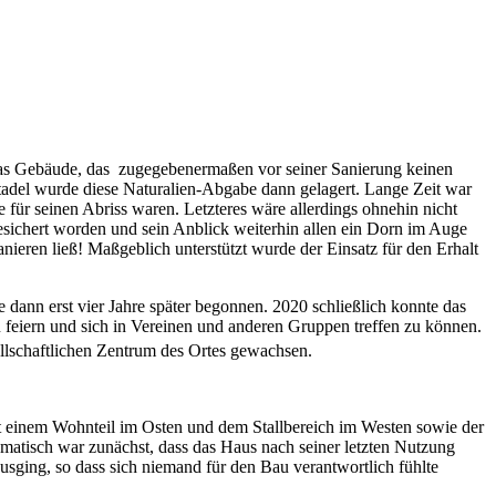
Das Gebäude, das zugegebenermaßen vor seiner Sanierung keinen
tstadel wurde diese Naturalien-Abgabe dann gelagert. Lange Zeit war
 für seinen Abriss waren. Letzteres wäre allerdings ohnehin nicht
esichert worden und sein Anblick weiterhin allen ein Dorn im Auge
nieren ließ! Maßgeblich unterstützt wurde der Einsatz für den Erhalt
ann erst vier Jahre später begonnen. 2020 schließlich konnte das
 feiern und sich in Vereinen und anderen Gruppen treffen zu können.
ellschaftlichen Zentrum des Ortes gewachsen.
t einem Wohnteil im Osten und dem Stallbereich im Westen sowie der
ematisch war zunächst, dass das Haus nach seiner letzten Nutzung
sging, so dass sich niemand für den Bau verantwortlich fühlte