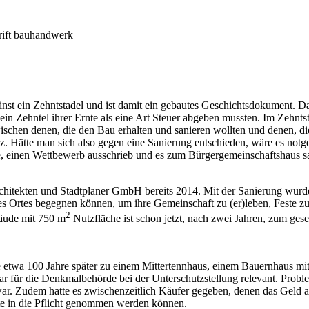
hrift bauhandwerk
nst ein Zehntstadel und ist damit ein gebautes Geschichtsdokument. 
e ein Zehntel ihrer Ernte als eine Art Steuer abgeben mussten. Im Zehn
schen denen, die den Bau erhalten und sanieren wollten und denen, die
. Hätte man sich also gegen eine Sanierung entschieden, wäre es notg
te, einen Wettbewerb ausschrieb und es zum Bürgergemeinschaftshaus sa
tekten und Stadtplaner GmbH bereits 2014. Mit der Sanierung wurde d
s Ortes begegnen können, um ihre Gemeinschaft zu (er)leben, Feste zu
2
ebäude mit 750 m
Nutzfläche ist schon jetzt, nach zwei Jahren, zum ges
e etwa 100 Jahre später zu einem Mittertennhaus, einem Bauernhaus mi
ar für die Denkmalbehörde bei der Unterschutzstellung relevant. Probl
r. Zudem hatte es zwischenzeitlich Käufer gegeben, denen das Geld au
te in die Pflicht genommen werden können.