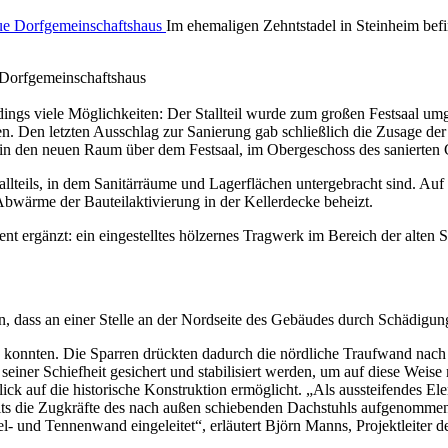
Im ehemaligen Zehntstadel in Steinheim bef
e Dorfgemeinschaftshaus
ings viele Möglichkeiten: Der Stallteil wurde zum großen Festsaal umg
en. Den letzten Ausschlag zur Sanierung gab schließlich die Zusage de
nun in den neuen Raum über dem Festsaal, im Obergeschoss des sanierte
llteils, in dem Sanitärräume und Lagerflächen untergebracht sind. Auf 
Abwärme der Bauteilaktivierung in der Kellerdecke beheizt.
t ergänzt: ein eingestelltes hölzernes Tragwerk im Bereich der alten 
n, dass an einer Stelle an der Nordseite des Gebäudes durch Schädigu
nnten. Die Sparren drückten dadurch die nördliche Traufwand nach au
ner Schiefheit gesichert und stabilisiert werden, um auf diese Weise m
lick auf die historische Konstruktion ermöglicht. „Als aussteifendes 
its die Zugkräfte des nach außen schiebenden Dachstuhls aufgenommen 
und Tennenwand eingeleitet“, erläutert Björn Manns, Projektleiter de