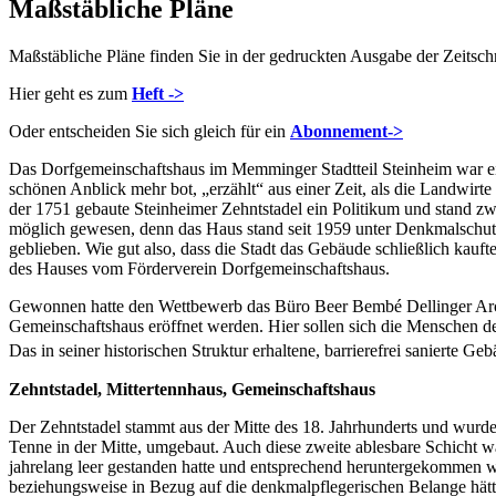
Maßstäbliche Pläne
Maßstäbliche Pläne finden Sie in der gedruckten Ausgabe der Zeitsc
Hier geht es zum
Heft ->
Oder entscheiden Sie sich gleich für ein
Abonnement->
Das Dorfgemeinschaftshaus im Memminger Stadtteil Steinheim war ei
schönen Anblick mehr bot, „erzählt“ aus einer Zeit, als die Landwirt
der 1751 gebaute Steinheimer Zehntstadel ein Politikum und stand zwi
möglich gewesen, denn das Haus stand seit 1959 unter Denkmalschutz
geblieben. Wie gut also, dass die Stadt das Gebäude schließlich kauf
des Hauses vom Förderverein Dorfgemeinschaftshaus.
Gewonnen hatte den Wettbewerb das Büro Beer Bembé Dellinger Archi
Gemeinschaftshaus eröffnet werden. Hier sollen sich die Menschen de
Das in seiner historischen Struktur erhaltene, barrierefrei sanierte G
Zehntstadel, Mittertennhaus, Gemeinschaftshaus
Der Zehntstadel stammt aus der Mitte des 18. Jahrhunderts und wurd
Tenne in der Mitte, umgebaut. Auch diese zweite ablesbare Schicht w
jahrelang leer gestanden hatte und entsprechend heruntergekommen wa
beziehungsweise in Bezug auf die denkmalpflegerischen Belange hät