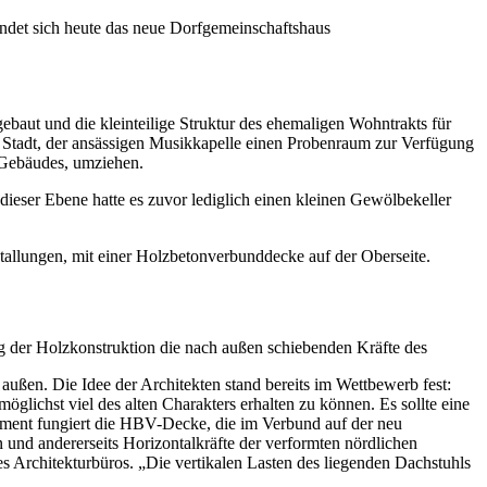
indet sich heute das neue Dorfgemeinschaftshaus
ebaut und die kleinteilige Struktur des ehemaligen Wohntrakts für
r Stadt, der ansässigen Musikkapelle einen Probenraum zur Verfügung
n Gebäudes, umziehen.
dieser Ebene hatte es zuvor lediglich einen kleinen Gewölbekeller
Stallungen, mit einer Holzbetonverbunddecke auf der Oberseite.
ng der Holzkonstruktion die nach außen schiebenden Kräfte des
ßen. Die Idee der Architekten stand bereits im Wettbewerb fest:
öglichst viel des alten Charakters erhalten zu können. Es sollte eine
Element fungiert die HBV-Decke, die im Verbund auf der neu
und andererseits Horizontalkräfte der verformten nördlichen
s Architekturbüros. „Die vertikalen Lasten des liegenden Dachstuhls