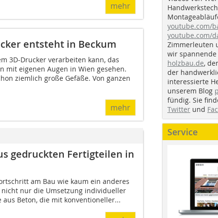
mehr
Handwerkstechn
Montageabläufe
youtube.com/
youtube.com/d
cker entsteht in Beckum
Zimmerleuten 
wir spannende 
m 3D-Drucker verarbeiten kann, das
holzbau.de
, de
en mit eigenen Augen in Wien gesehen.
der handwerkl
chon ziemlich große Gefäße. Von ganzen
interessierte H
unserem Blog
fündig. Sie fi
mehr
Twitter
und
Fa
Service
s gedruckten Fertigteilen in
Fortschritt am Bau wie kaum ein anderes
 nicht nur die Umsetzung individueller
aus Beton, die mit konventioneller...