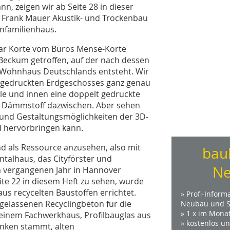
 zeigen wir ab Seite 28 in dieser
Frank Mauer Akustik- und Trockenbau
infamilienhaus.
ar Korte vom Büros Mense-Korte
 Beckum getroffen, auf der nach dessen
e Wohnhaus Deutschlands entsteht. Wir
g gedruckten Erdgeschosses ganz genau
e und innen eine doppelt gedruckte
ls Dämmstoff dazwischen. Aber sehen
s und Gestaltungsmöglichkeiten der 3D-
d hervorbringen kann.
and als Ressource anzusehen, also mit
bau
ntalhaus, das Cityförster und
Ne
m vergangenen Jahr in Hannover
Seite 22 in diesem Heft zu sehen, wurde
us recycelten Baustoffen errichtet.
» Profi-Inform
gelassenen Recyclingbeton für die
Neubau und S
» 1 x im Mona
 einem Fachwerkhaus, Profilbauglas aus
» kostenlos u
änken stammt, alten