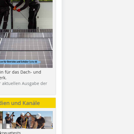
in für das Dach- und
rk.
r aktuellen Ausgabe der
dien und Kanäle
kzeugtests,