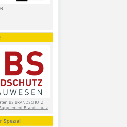
be
z
daten BS BRANDSCHUTZ
Supplement Brandschutz
 Spezial