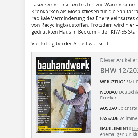
Faserzementplatten bis hin zur Wärmedämmu
Kronkorken als Mosaikfliesen für die Sanitärr
radikale Verminderung des Energieeinsatzes
von Recyclingbaustoffen. Trotzdem wird hier 
gedruckten Haus in Beckum – der KfW-55 Stan
Viel Erfolg bei der Arbeit wünscht
Dieser Artikel er
BHW 12/20
WERKZEUGE
"ML B
NEUBAU
Deutschl
Drucker
AUSBAU
So entst
FASSADE
Vollmine
BAUELEMENTE
Ho
ehemaligen Unikli