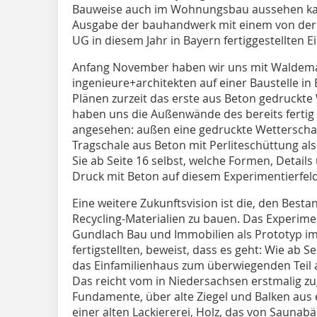
Bauweise auch im Wohnungsbau aussehen kann,
Ausgabe der bauhandwerk mit einem von der 
UG in diesem Jahr in Bayern fertiggestellten E
Anfang November haben wir uns mit Waldem
ingenieure+architekten auf einer Baustelle in
Plänen zurzeit das erste aus Beton gedruckt
haben uns die Außenwände des bereits ferti
angesehen: außen eine gedruckte Wetterschal
Tragschale aus Beton mit Perliteschüttung a
Sie ab Seite 16 selbst, welche Formen, Detail
Druck mit Beton auf diesem Experimentierfel
Eine weitere Zukunftsvision ist die, den Best
Recycling-Materialien zu bauen. Das Experime
Gundlach Bau und Immobilien als Prototyp i
fertigstellten, beweist, dass es geht: Wie ab 
das Einfamilienhaus zum überwiegenden Teil a
Das reicht vom in Niedersachsen erstmalig zu
Fundamente, über alte Ziegel und Balken aus
einer alten Lackiererei, Holz, das von Saunab