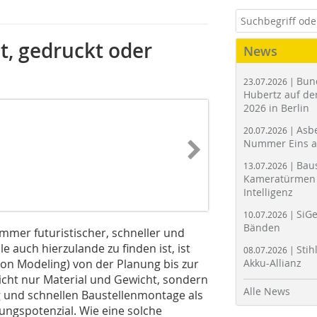
t, gedruckt oder
News
Bun
23.07.2026 |
Hubertz auf der
2026 in Berlin
Asbe
20.07.2026 |
Nummer Eins 
Bau
13.07.2026 |
Kameratürmen 
Intelligenz
SiGe
10.07.2026 |
Bänden
immer futuristischer, schneller und
e auch hierzulande zu finden ist, ist
Stih
08.07.2026 |
tion Modeling) von der Planung bis zur
Akku-Allianz
icht nur Material und Gewicht, sondern
Alle News
ng und schnellen Baustellenmontage als
ungspotenzial. Wie eine solche