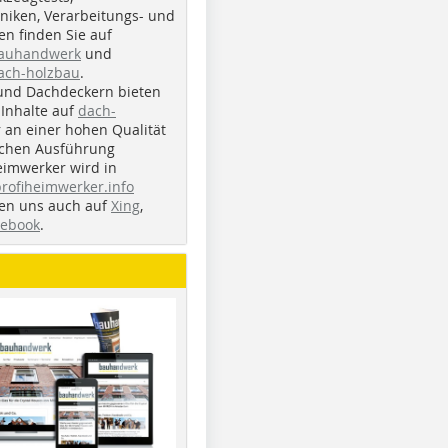
iken, Verarbeitungs- und
n finden Sie auf
bauhandwerk
und
ach-holzbau
.
und Dachdeckern bieten
Inhalte auf
dach-
r an einer hohen Qualität
ichen Ausführung
eimwerker wird in
profiheimwerker.info
nden uns auch auf
Xing
,
cebook
.