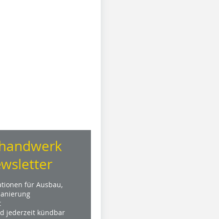
handwerk
wsletter
ationen für Ausbau,
anierung
t
nd jederzeit kündbar