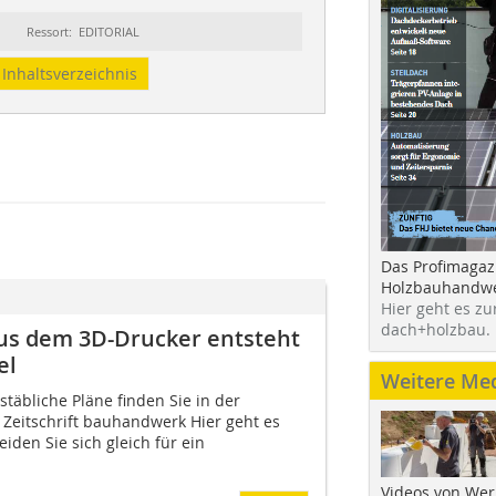
Ressort: EDITORIAL
Inhaltsverzeichnis
Das Profimagaz
Holzbauhandwe
Hier geht es zu
dach+holzbau.
us dem 3D-Drucker entsteht
el
Weitere Me
täbliche Pläne finden Sie in der
Zeitschrift bauhandwerk Hier geht es
iden Sie sich gleich für ein
Videos von Wer