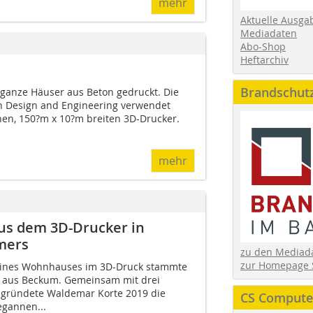
mehr
Aktuelle Ausga
Mediadaten
Abo-Shop
Heftarchiv
Brandschut
 ganze Häuser aus Beton gedruckt. Die
n Design and Engineering verwendet
hen, 150?m x 10?m breiten 3D-Drucker.
mehr
us dem 3D-Drucker in
mers
zu den Media
zur Homepage 
g eines Wohnhauses im 3D-Druck stammte
 aus Beckum. Gemeinsam mit drei
gründete Waldemar Korte 2019 die
CS Computer
egannen...